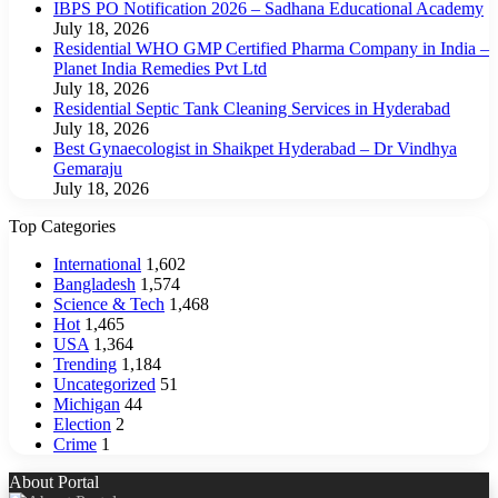
IBPS PO Notification 2026 – Sadhana Educational Academy
July 18, 2026
Residential WHO GMP Certified Pharma Company in India –
Planet India Remedies Pvt Ltd
July 18, 2026
Residential Septic Tank Cleaning Services in Hyderabad
July 18, 2026
Best Gynaecologist in Shaikpet Hyderabad – Dr Vindhya
Gemaraju
July 18, 2026
Top Categories
International
1,602
Bangladesh
1,574
Science & Tech
1,468
Hot
1,465
USA
1,364
Trending
1,184
Uncategorized
51
Michigan
44
Election
2
Crime
1
About Portal