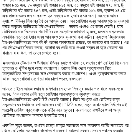
হাজার ৮৩১ জন, ১৯ নম্বরে দুই হাজার ৮১৫ জন, ২১ নম্বরে দুই হাজার ৭৭১ জন, টু-
ডব্লিউতে দুই হাজার ৪৫৭ জন, এইট-ডব্লিউতে দুই হাজার ২৬৯ জন, ক্যাম্প ১৪-তে
এক হাজার ৬০৩ জন ও ক্যাম্প ২০ নম্বরে এক হাজার ৫০৪ জন। অনেকে আবার
ক্যাম্পে বিভিন্ন শিক্ষাপ্রতিষ্ঠানে আশ্রয় নেয়। সব রোহিঙ্গার জন্য আবাসস্থলের ব্যবস্থা
করার অনুরোধ জানিয়েছে ইউএনএইচসিআর। সরকার এখনও এর জবাব দেয়নি। তবে
মৌখিকভাবে জাতিসংঘের শরণার্থীবিষয়ক সংস্থাকে জানানো হয়েছে, চলমান বাস্তবতায়
লক্ষাধিক নতুন রোহিঙ্গার জন্য আবাসস্থলের ব্যবস্থা করা কঠিন। ক্যাম্পে বিদ্যালয়সহ
ইউএনএইচসিআরের আর কী কী ধরনের অবকাঠামো রয়েছে, তা জানাতে বলা হয়েছে। এর
পর ইউএনএইচসিআর বলছে, আলাদা ঘর তৈরি করে দেওয়া সম্ভব না হলে দোতলা ঘর
বানানো যায় কিনা, তা ভেবে দেখতে হবে।
কক্সবাজারের টেকনাফ ও উখিয়ার বিভিন্ন ক্যাম্পে থাকা ১২ লাখের বেশি রোহিঙ্গা নিয়ে নানা
চ্যালেঞ্জ ও ঝুঁকির মুখে আছে বাংলাদেশ। তাদের নিজ দেশে প্রত্যাবাসন নিয়ে
আন্তর্জাতিক সম্প্রদায়ের সঙ্গে দেনদরবার করছে বাংলাদেশ। এখন প্রত্যাবাসনের বদলে
আরও নতুন রোহিঙ্গা দেশে ঢোকায় চাপে পড়ছে বাংলাদেশ।
জানতে চাইলে আরআরআরসি কমিশনার মোহাম্মদ মিজানুর রহমান গত রাতে সমকালকে
বলেন, ‘এক লাখের বেশি নতুন রোহিঙ্গার আবাসস্থলের ব্যবস্থা করতে
ইউএনএইচসিআরের একটি চিঠি পেয়েছি আমরা। বিরাট সংখ্যক এই রোহিঙ্গার জন্য
নতুনভাবে ঘর তৈরির জায়গা আমাদের নেই।’ তিনি বলেন, নতুন আবাসস্থল নির্মাণের এই
প্রচেষ্টা রোহিঙ্গা প্রত্যাবাসনকে কঠিন করে তুলবে। কারণ এতে রাখাইনে থাকা অন্য
রোহিঙ্গারা বাংলাদেশে আসতে উৎসাহিত হবে।
একাধিক সূত্র জানায়, রাখাইন রাজ্যে জান্তা সরকারের সঙ্গে আরাকান আর্মির সংঘাতের পর
থেকে রোহিঙ্গারা নতুনভাবে বাংলাদেশে ঢুকছে। জান্তা সরকার সেখানে পরাস্ত হওয়ার