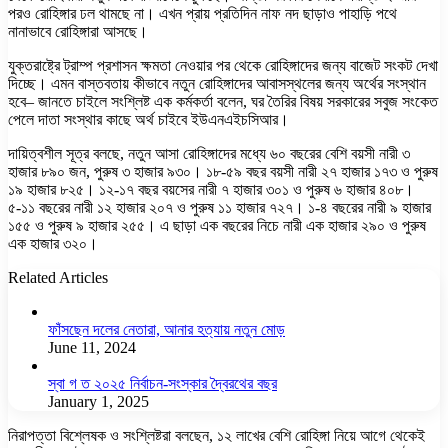
পরও রোহিঙ্গার ঢল থামছে না। এখন প্রায় প্রতিদিন নাফ নদ ছাড়াও পাহাড়ি পথে
নানাভাবে রোহিঙ্গারা আসছে।
যুক্তরাষ্ট্রে ট্রাম্প প্রশাসন ক্ষমতা নেওয়ার পর থেকে রোহিঙ্গাদের জন্য বাজেট সংকট দেখা
দিচ্ছে। এমন বাস্তবতায় কীভাবে নতুন রোহিঙ্গাদের আবাসস্থলের জন্য অর্থের সংস্থান
হবে– জানতে চাইলে সংশ্লিষ্ট এক কর্মকর্তা বলেন, ঘর তৈরির বিষয় সরকারের সবুজ সংকেত
পেলে দাতা সংস্থার কাছে অর্থ চাইবে ইউএনএইচসিআর।
দায়িত্বশীল সূত্র বলছে, নতুন আসা রোহিঙ্গাদের মধ্যে ৬০ বছরের বেশি বয়সী নারী ৩
হাজার ৮৯০ জন, পুরুষ ৩ হাজার ৯৩০। ১৮-৫৯ বছর বয়সী নারী ২৭ হাজার ১৭৩ ও পুরুষ
১৯ হাজার ৮২৫। ১২-১৭ বছর বয়সের নারী ৭ হাজার ৩০১ ও পুরুষ ৬ হাজার ৪০৮।
৫-১১ বছরের নারী ১২ হাজার ২০৭ ও পুরুষ ১১ হাজার ৭২৭। ১-৪ বছরের নারী ৯ হাজার
১৫৫ ও পুরুষ ৯ হাজার ২৫৫। এ ছাড়া এক বছরের নিচে নারী এক হাজার ২৯০ ও পুরুষ
এক হাজার ৩২০।
Related Articles
ফাঁসছেন দলের নেতারা, আনার হত্যায় নতুন মোড়
June 11, 2024
স্বা গ ত ২০২৫ নির্বাচন-সংস্কার দ্বৈরথের বছর
January 1, 2025
নিরাপত্তা বিশ্লেষক ও সংশ্লিষ্টরা বলছেন, ১২ লাখের বেশি রোহিঙ্গা নিয়ে আগে থেকেই