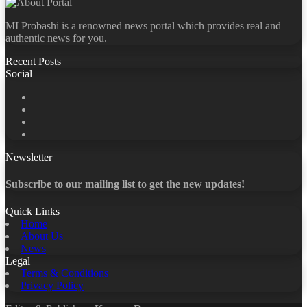
MI Probashi is a renowned news portal which provides real and
authentic news for you.
Recent Posts
Social
Facebook
X
LinkedIn
YouTube
Newsletter
Subscribe to our mailing list to get the new updates!
Quick Links
Home
About Us
News
Legal
Terms & Conditions
Privacy Policy