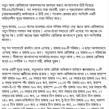
নতুন আসা রোহিঙ্গাদের আবাসস্থলের ব্যবস্থা করতে বাংলাদেশকে চিঠি দিয়েছে
ইউএনএইচসিআর। গত সপ্তাহে তারা শরণার্থী, ত্রাণ ও প্রত্যাবাসন কমিশনার
(আরআরআরসি) কার্যালয়কে এ চিঠি দেয়। গতকাল রোববার রাতে সংশ্লিষ্ট একটি
দায়িত্বশীল সূত্র সমকালকে এ তথ্য নিশ্চিত করে।
সূত্র জানায়, ২০২৩ সালের নভেম্বর থেকে শনিবার পর্যন্ত দেড় বছরে আসা রোহিঙ্গাদের
নতুন হিসাবে শনাক্ত করা হয়েছে। এদের মধ্যে সবচেয়ে বেশি এসেছে গত বছরের মে-
জুনের পর। চলতি বছরের প্রায় প্রতিদিন রোহিঙ্গারা বাংলাদেশে ঢুকছে বলে সংশ্লিষ্টরা
জানান।
শুধু গত সপ্তাহেই রাখাইন থেকে এসেছে ১ হাজার ৪৪৮টি পরিবার। এ ছাড়া আলাদাভাবে
এসেছে আরও ৫ হাজার ৯৩০ জন। নতুনভাবে আসা রোহিঙ্গারা ২৯ হাজার ৬০৭ পরিবারের
সদস্য। সীমান্তে বাংলাদেশের সতর্কতার মধ্যেও নতুন আসা ১ লাখ ১৩ হাজার রোহিঙ্গার
মধ্যে ৫৩ দশমিক ৭৭ শতাংশ নারী, বাকিরা পুরুষ।
অপর একটি সূত্র বলছে, নতুনভাবে আসা রোহিঙ্গা অধিকাংশ বর্তমানে কক্সবাজারে ২০টি
ক্যাম্পে তাদের আত্মীয়ের বাসায় রয়েছে। নতুন আসা রোহিঙ্গাদের মধ্যে ২৭ নম্বর ক্যাম্পে
আট হাজার ৩৬৮ জন, ২৬ নম্বরে সাত হাজার ৭৭২ জন, ২৪ নম্বরে ছয় হাজার ৩৯৫ জন,
৯ নম্বর ক্যাম্পে পাঁচ হাজার ৯৫৫ জন, ক্যাম্প ১২-তে পাঁচ হাজার ৯৪০ জন, ক্যাম্প
ওয়ান-ই-তে পাঁচ হাজার ৭৮৮ জন, ক্যাম্পে ১৮-তে পাঁচ হাজার ৭৪৬ জন, চার নম্বরে পাঁচ
হাজার ১৫জন, ১৩ নম্বরে চার হাজার ৩৩১ জন, সাত নম্বরে চার হাজার ১৬৫ জন, ১৭
নম্বরে চার হাজার ১৩০ জন, ১৫ নম্বরে তিন হাজার ৯৭২ জন, আট-ইতে তিন হাজার
৩৪০ জন, ওয়ান-ডব্লিউতে তিন হাজার ১৯৪ জন, টু-ইতে তিন হাজার ১১০ জন, ক্যাম্প
২৫-এ তিন হাজার ১০৩ জন, ৫ নম্বরে তিন হাজার ৩৮ জন, ১০ নম্বরে তিন হাজার ৫
জন, ১৬ নম্বরে দুই হাজার ৮৯৩ জন, তিন নম্বরে দুই হাজার ৮৯৩ জন, ১১ নম্বরে দুই