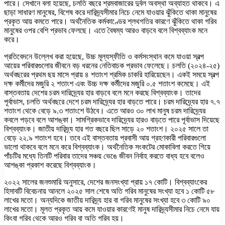
পারে। সেখানে বলা হয়েছে, চলতি বছরে শ্রমবাজারের দুর্বল অবস্থা অব্যাহত থাকবে। এ
ছাড়া সাধারণ মানুষের, বিশেষ করে দারিদ্র্যসীমার নিচে নেমে যাওয়ার ঝুঁকিতে থাকা মানুষের
প্রকৃত আয় কমতে পারে। অর্থনৈতিক কর্মকাণ্ডের শ্লথগতির কারণে ঝুঁকিতে থাকা গরিব
মানুষের ওপর বেশি প্রভাব ফেলছে। এতে বৈষম্য আরও বাড়বে বলে বিশ্বব্যাংক মনে
করে।
প্রতিবেদনে উল্লেখ করা হয়েছে, উচ্চ মূল্যস্ফীতি ও কর্মসংস্থান কমে যাওয়া স্বল্প
আয়ের পরিবারগুলোর জীবনে বড় ধরনের নেতিবাচক প্রভাব ফেলেছে। চলতি (২০২৪-২৫)
অর্থবছরের প্রথম ছয় মাসে প্রায় ৪ শতাংশ শ্রমিক চাকরি হারিয়েছেন। একই সময়ে স্বল্প
দক্ষ কর্মীদের মজুরি ২ শতাংশ এবং উচ্চ দক্ষ কর্মীদের মজুরি ০.৫ শতাংশ কমেছে। এই
বাস্তবতায় দেশের চরম দারিদ্র্যের হার বাড়বে বলে মনে করছে বিশ্বব্যাংক। তাদের
পূর্বাভাস, চলতি অর্থবছরে দেশে চরম দারিদ্র্যের হার বাড়তে পারে। চরম দারিদ্র্যের হার ৭.৭
শতাংশ থেকে বেড়ে ৯.৩ শতাংশে উঠবে। এতে আরও ৩০ লাখ মানুষ চরম দারিদ্র্যের
কবলে পড়বে বলে আশঙ্কা। সামগ্রিকভাবে দারিদ্র্যের হারও বাড়তে পারে পূর্বাভাস দিয়েছে
বিশ্বব্যাংক। জাতীয় দারিদ্র্য হার গত বছরে ছিল সাড়ে ২০ শতাংশ। ২০২৫ সালে তা
বেড়ে ২২.৯ শতাংশ হবে। তবে এই বাস্তবতায় প্রবাসী আয় গ্রহণকারী পরিবারগুলো
ভালো থাকবে বলে মনে করে বিশ্বব্যাংক। অর্থনৈতিক সংকটের মোকাবিলা করতে গিয়ে
পাঁচটির মধ্যে তিনটি পরিবার তাদের সঞ্চয় ভেঙে জীবন নির্বাহ করতে বাধ্য হবে বলেও
আশঙ্কা প্রকাশ করেছে বিশ্বব্যাংক।
২০২২ সালের জনশুমারি অনুসারে, দেশের জনসংখ্যা প্রায় ১৭ কোটি। বিশ্বব্যাংকের
হিসাবটি বিবেচনায় আনলে ২০২৫ সাল শেষে অতি গরিব মানুষের সংখ্যা হবে ১ কোটি ৫৮
লাখের মতো। অন্যদিকে জাতীয় দারিদ্র্য হার বা গরিব মানুষের সংখ্যা হবে ৩ কোটি ৯০
লাখের মতো। মূলত প্রকৃত আয় কমে যাওয়ার কারণেই মানুষ দারিদ্র্যসীমার নিচে নেমে যায়
কিংবা গরিব থেকে আরও গরিব বা অতি গরিব হয়।