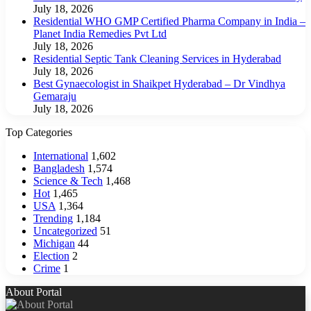
July 18, 2026
Residential WHO GMP Certified Pharma Company in India –
Planet India Remedies Pvt Ltd
July 18, 2026
Residential Septic Tank Cleaning Services in Hyderabad
July 18, 2026
Best Gynaecologist in Shaikpet Hyderabad – Dr Vindhya
Gemaraju
July 18, 2026
Top Categories
International
1,602
Bangladesh
1,574
Science & Tech
1,468
Hot
1,465
USA
1,364
Trending
1,184
Uncategorized
51
Michigan
44
Election
2
Crime
1
About Portal