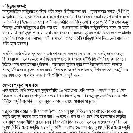
দারিদ্র্যের সংজ্ঞা:
আন্তর্জাতিক দারিদ্র্যরেখা দিয়ে গরিব মানুষ চিহ্নিত করা হয়। ক্রয়ক্ষমতা সমতা (পিপিপি)
অনুসারে, দিনে ২.১৫ ডলার আয় করে প্রয়োজনীয় পণ্য ও সেবা কেনার সামর্থ্য না থাকলে
অতি দরিদ্র হিসেবে ধরা হয়। এটি আন্তর্জাতিক দারিদ্র্যরেখা। তবে প্রতিটি দেশের জন্য
নিজস্ব একটি দারিদ্র্যরেখা ঠিক করা হয়। বাংলাদেশের জাতীয় দারিদ্র্যসীমার মানদণ্ড হলো
খাদ্য ও খাদ্যবহির্ভূত পণ্য ও সেবা কেনার জন্য একজন মানুষের প্রতি মাসে গড়ে ৩ হাজার
৮২২ টাকা খরচ করার সামর্থ্য যদি না থাকে, তাহলে তিনি দারিদ্র্যসীমার নিচে চলে যাবেন বা
গরিব হয়ে যাবেন।
সামষ্টিক অর্থনৈতিক সূচকেও বাংলাদেশ ভালো অবস্থানে থাকবে না বলেই মনে করছে
বিশ্বব্যাংক। ২০২৪-২৫ অর্থবছরে বাংলাদেশের রাজস্ব ঘাটতি জিডিপি’র ৪.৪ শতাংশে
উঠতে পারে বলে তাদের পূর্বাভাস। সরকারের মূলধন ব্যয় সামগ্রিকভাবে কমে আসতে
পারে, যদিও তার সুফল তেমন একটা মিলবে না বলেই মনে করছে বিশ্ব ব্যাংক। ভর্তুকি ও
সুদ ব্যয় বেড়ে যাওয়ায় কারণে এই পরিস্থিতি সৃষ্টি হবে।
যেভাবে প্রকৃত আয় কমে
এক বছরের বেশি সময় ধরে মূল্যস্ফীতি ১০ শতাংশের বেশি আছে। অর্থাৎ পণ্য ও সেবা
কিনতে আগের বছরের গড়ে ১০ শতাংশ দাম দিতে হচ্ছে। কিন্তু মূল্যস্ফীতির সঙ্গে তাল
মিলিয়ে মজুরি বাড়েনি। এতে প্রকৃত আয় কমেছে সাধারণ মানুষের।
প্রকৃত আয় কমার একটি সাধারণ উপায় হলো মূল্যস্ফীতি যে হারে বাড়ে, এর কম হারে
মজুরি বাড়লে প্রকৃত আয় কমে যায়। ৩ বছর ৩ মাস বা ৩৯ মাস ধরে বাংলাদেশে মজুরির
হার বৃদ্ধি মূল্যস্ফীতির চেয়ে কম। বিবিএস’র হিসাব মতো, ২০২২ সালের জানুয়ারি মাসে
মূল্যস্ফীতির চেয়ে মজুরির হার বৃদ্ধি বেশি। এরপর ৩৯ মাস ধরে মূল্যস্ফীতির চেয়ে মজুরি
বৃদ্ধির হার কম। গত ৩ বছরের বেশি সময় ধরে সাধারণ মানুষের বিশেষ করে গরিব মানুষের