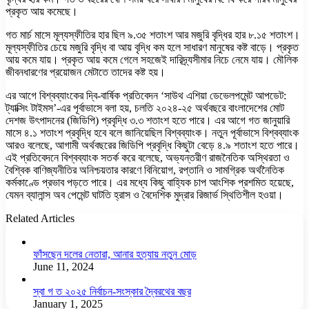
প্রকৃত আয় কমেছে।
গত মার্চ মাসে মূল্যস্ফীতির হার ছিল ৯.৩৫ শতাংশ আর মজুরি বৃদ্ধির হার ৮.১৫ শতাংশ।
মূল্যস্ফীতির চেয়ে মজুরি বৃদ্ধি বা আয় বৃদ্ধি কম হলে সাধারণ মানুষের কষ্ট বাড়ে। প্রকৃত
আয় কমে যায়। প্রকৃত আয় কমে গেলে সহজেই দারিদ্র্যসীমার নিচে নেমে যায়। মৌলিক
জীবনধারণের প্রয়োজন মেটাতে তাদের কষ্ট হয়।
এর আগে বিশ্বব্যাংকের দ্বি-বার্ষিক প্রতিবেদন ‘সাউথ এশিয়া ডেভেলপমেন্ট আপডেট:
ট্যাক্সিং টাইমস’-এর পূর্বাভাসে বলা হয়, চলতি ২০২৪-২৫ অর্থবছরে বাংলাদেশের মোট
দেশজ উৎপাদনের (জিডিপি) প্রবৃদ্ধি ৩.৩ শতাংশ হতে পারে। এর আগে গত জানুয়ারি
মাসে ৪.১ শতাংশ প্রবৃদ্ধি হবে বলে জানিয়েছিল বিশ্বব্যাংক। নতুন পূর্বাভাসে বিশ্বব্যাংক
আরও বলেছে, আগামী অর্থবছরের জিডিপি প্রবৃদ্ধি কিছুটা বেড়ে ৪.৯ শতাংশ হতে পারে।
এই প্রতিবেদনে বিশ্বব্যাংক সতর্ক করে বলেছে, অভ্যন্তরীণ রাজনৈতিক অস্থিরতা ও
বৈশ্বিক বাণিজ্যনীতির অনিশ্চয়তার কারণে বিনিয়োগ, রপ্তানি ও সামগ্রিক অর্থনৈতিক
কর্মকাণ্ডে প্রভাব পড়তে পারে। এর মধ্যে কিছু বাহ্যিক চাপ আংশিক প্রশমিত হয়েছে,
যেমন ব্যালান্স অব পেমেন্ট ঘাটতি হ্রাস ও বৈদেশিক মুদ্রার রিজার্ভ স্থিতিশীল হওয়া।
Related Articles
ফাঁসছেন দলের নেতারা, আনার হত্যায় নতুন মোড়
June 11, 2024
স্বা গ ত ২০২৫ নির্বাচন-সংস্কার দ্বৈরথের বছর
January 1, 2025