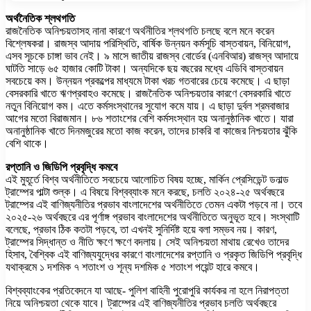
অর্থনৈতিক শ্লথগতি
রাজনৈতিক অনিশ্চয়তাসহ নানা কারণে অর্থনীতির শ্লথগতি চলছে বলে মনে করেন
বিশ্লেষকরা। রাজস্ব আদায় পরিস্থিতি, বার্ষিক উন্নয়ন কর্মসূচি বাস্তবায়ন, বিনিয়োগ,
এসব সূচকে চাঙ্গা ভাব নেই। ৯ মাসে জাতীয় রাজস্ব বোর্ডের (এনবিআর) রাজস্ব আদায়ে
ঘাটতি সাড়ে ৬৫ হাজার কোটি টাকা। অন্যদিকে ছয় বছরের মধ্যে এডিবি বাস্তবায়ন
সবচেয়ে কম। উন্নয়ন প্রকল্পের মাধ্যমে টাকা খরচ গতবারের চেয়ে কমেছে। এ ছাড়া
বেসরকারি খাতে ঋণপ্রবাহও কমেছে। রাজনৈতিক অনিশ্চয়তার কারণে বেসরকারি খাতে
নতুন বিনিয়োগ কম। এতে কর্মসংস্থানের সুযোগ কমে যায়। এ ছাড়া দুর্বল শ্রমবাজার
আগের মতো বিরাজমান। ৮৬ শতাংশের বেশি কর্মসংস্থান হয় অনানুষ্ঠানিক খাতে। যারা
অনানুষ্ঠানিক খাতে দিনমজুরের মতো কাজ করেন, তাদের চাকরি বা কাজের নিশ্চয়তার ঝুঁকি
বেশি থাকে।
রপ্তানি ও জিডিপি প্রবৃদ্ধি কমবে
এই মুহূর্তে বিশ্ব অর্থনীতিতে সবচেয়ে আলোচিত বিষয় হচ্ছে, মার্কিন প্রেসিডেন্ট ডনাল্ড
ট্রাম্পের পাল্টা শুল্ক। এ বিষয়ে বিশ্বব্যাংক মনে করছে, চলতি ২০২৪-২৫ অর্থবছরে
ট্রাম্পের এই বাণিজ্যনীতির প্রভাব বাংলাদেশের অর্থনীতিতে তেমন একটা পড়বে না। তবে
২০২৫-২৬ অর্থবছরে এর পূর্ণাঙ্গ প্রভাব বাংলাদেশের অর্থনীতিতে অনুভূত হবে। সংস্থাটি
বলেছে, প্রভাব ঠিক কতটা পড়বে, তা এখনই সুনির্দিষ্ট হয়ে বলা সম্ভব নয়। কারণ,
ট্রাম্পের সিদ্ধান্ত ও নীতি ক্ষণে ক্ষণে বদলায়। সেই অনিশ্চয়তা মাথায় রেখেও তাদের
হিসাব, বৈশ্বিক এই বাণিজ্যযুদ্ধের কারণে বাংলাদেশের রপ্তানি ও প্রকৃত জিডিপি প্রবৃদ্ধি
যথাক্রমে ১ দশমিক ৭ শতাংশ ও শূন্য দশমিক ৫ শতাংশ পয়েন্ট হারে কমবে।
বিশ্বব্যাংকের প্রতিবেদনে যা আছে- পুলিশ বাহিনী পুরোপুরি কার্যকর না হলে নিরাপত্তা
নিয়ে অনিশ্চয়তা থেকে যাবে। ট্রাম্পের এই বাণিজ্যনীতির প্রভাব চলতি অর্থবছরে