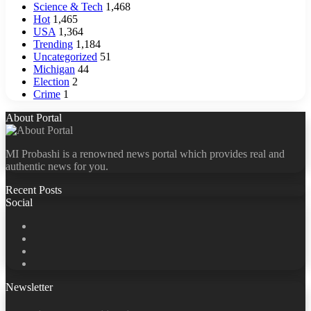
Science & Tech
1,468
Hot
1,465
USA
1,364
Trending
1,184
Uncategorized
51
Michigan
44
Election
2
Crime
1
About Portal
MI Probashi is a renowned news portal which provides real and
authentic news for you.
Recent Posts
Social
Facebook
X
LinkedIn
YouTube
Newsletter