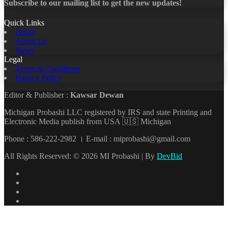
Subscribe to our mailing list to get the new updates!
Quick Links
Home
About Us
News
Legal
Terms & Conditions
Privacy Policy
Editor & Publisher :
Kawsar Dewan
Michigan Probashi LLC registered by IRS and state Printing and
Electronic Media publish from USA 🇺🇸 Michigan
Phone : 586-222-2982 । E-mail : miprobashi@gmail.com
All Rights Reserved: © 2026 MI Probashi | By
DevBid
Facebook
X
LinkedIn
YouTube
Back
to