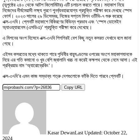
(ভূপৃষ্ঠের ২৪০ থেকে আটশ কিলোমিটার) এটি চলাচল করতে পারে। মহাকাশ নিয়ে
নিজেদের দীর্ঘমেয়াদী লক্ষ্য পূরণে পুনর্ব্যবহারযোগ্য প্রযুক্তি পরীক্ষা করে দেখছে স্পেস
ফোর্স। ২০২৩ সালের ২৯ ডিসেম্বর, নিজের সপ্তম মিশন ওটিভি-৭ শুরু করেছে
এক্স-৩৭বি। প্লেনটি মহাকাশে বিকিরণের বিভিন্ন প্রভাব এবং ‘স্পেস ডোমেইন
অ্যাওয়্যারনেস (এসডিএ)’ প্রযুক্তি পরীক্ষা করে দেখেছে।
এ মিশনের অংশ হিসেবে এক্স-৩৭বি শিগগিরই বেশ কিছু নতুন কসরত দেখাবে বলে জানা
গেছে।
এইসব কসরতের মধ্যে থাকতে পারে পৃথিবীর বায়ুমণ্ডলের ওপরের অংশে মহাকাশযানকে
নিয়ে এর গতি কমানো ও খুব বেশি জ্বালানি খরচ না করেই কক্ষপথ থেকে নেমে আসা। এই
প্রক্রিয়ার নাম ‘অ্যারোব্রেকিং’।
এক্স-৩৭বি’র এমন কাজ সম্ভাব্য শত্রু দেশগুলোকে ফাঁকি দিতে পারবে প্লেনটি।
Copy URL
Kasar Dewan
Last Updated: October 22,
2024