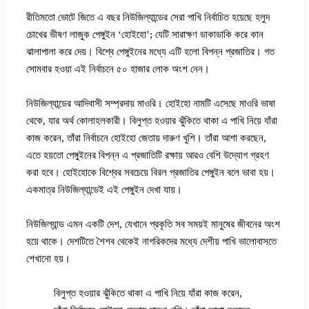
রীতিমতো ভোটে জিতে এ বছর নিউজিল্যান্ডের সেরা পাখি নির্বাচিত হয়েছে হলুদ
চোখের ভীষণ লাজুক পেঙ্গুইন ‘হোইহো’; যেটি সারাক্ষণ ডাকাডাকি করে কান
ঝালাপালা করে দেয়। বিশ্বে পেঙ্গুইনের মধ্যে এটি হলো বিপন্ন প্রজাতির। গত
সোমবার হওয়া এই নির্বাচনে ৫০ হাজার লোক অংশ নেন।
নিউজিল্যান্ডের আদিবাসী সম্প্রদায় মাওরি। হোইহো নামটি এসেছে মাওরি ভাষা
থেকে, যার অর্থ কোলাহলকারী। বিলুপ্ত হওয়ার ঝুঁকিতে থাকা এ পাখি নিয়ে যাঁরা
কাজ করেন, তাঁরা নির্বাচনে হোইহো জেতায় দারুণ খুশি। তাঁরা আশা করছেন,
এতে হয়তো পেঙ্গুইনের বিপন্ন এ প্রজাতিটি রক্ষায় আরও বেশি উদ্যোগ গ্রহণ
করা হবে। হোইহোকে বিশ্বের সবচেয়ে বিরল প্রজাতির পেঙ্গুইন বলে ভাবা হয়।
একমাত্র নিউজিল্যান্ডেই এই পেঙ্গুইন দেখা যায়।
নিউজিল্যান্ড এমন একটি দেশ, যেখানে প্রকৃতি সব সময়ই মানুষের জীবনের অংশ
হয়ে থাকে। দেশটিতে শৈশব থেকেই নাগরিকদের মধ্যে দেশীয় পাখি ভালোবাসতে
শেখানো হয়।
বিলুপ্ত হওয়ার ঝুঁকিতে থাকা এ পাখি নিয়ে যাঁরা কাজ করেন,