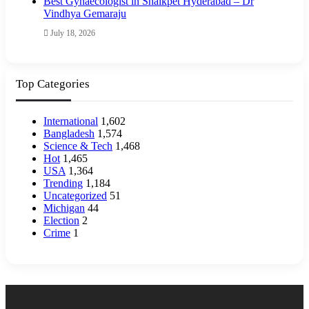
Best Gynaecologist in Shaikpet Hyderabad – Dr
Vindhya Gemaraju
July 18, 2026
Top Categories
International
1,602
Bangladesh
1,574
Science & Tech
1,468
Hot
1,465
USA
1,364
Trending
1,184
Uncategorized
51
Michigan
44
Election
2
Crime
1