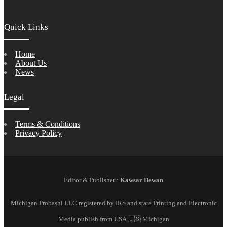
Quick Links
Home
About Us
News
Legal
Terms & Conditions
Privacy Policy
Editor & Publisher :
Kawsar Dewan
Michigan Probashi LLC registered by IRS and state Printing and Electronic
Media publish from USA 🇺🇸 Michigan