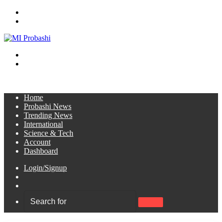
Menu
Search
for
Switch
skin
Log
In
Home
Probashi News
Trending News
International
Science & Tech
Account
Dashboard
Login/Signup
Sidebar
Switch
skin
Search
for