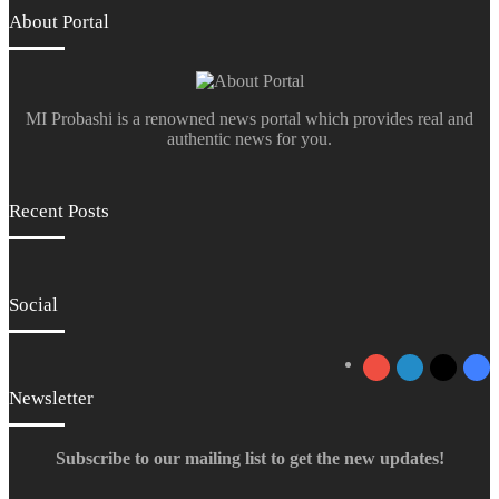
About Portal
MI Probashi is a renowned news portal which provides real and
authentic news for you.
Recent Posts
Social
YouTube
LinkedIn
X
Fa
Newsletter
Subscribe to our mailing list to get the new updates!