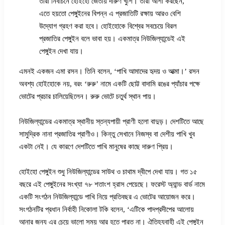
তাঁরা নির্বাচনে হোইহো জেতায় দারুণ খুশি। তাঁরা আশা করছেন,
এতে হয়তো পেঙ্গুইনের বিপন্ন এ প্রজাতিটি রক্ষায় আরও বেশি
উদ্যোগ গ্রহণ করা হবে। হোইহোকে বিশ্বের সবচেয়ে বিরল
প্রজাতির পেঙ্গুইন বলে ভাবা হয়। একমাত্র নিউজিল্যান্ডেই এই
পেঙ্গুইন দেখা যায়।
এমনই একজন এমা রসন। তিনি বলেন, ‘পাখি আমাদের হৃদয় ও আত্মা।’ রসন
অবশ্য হোইহোকে নয়, বরং ‘রুরু’ নামে একটি ছোট্ট বাদামি রঙের প্যাঁচার পক্ষে
ভোটের প্রচার চালিয়েছিলেন। রুরু ভোটে চতুর্থ স্থান পায়।
নিউজিল্যান্ডের একমাত্র স্থানীয় স্তন্যপায়ী প্রাণী হলো বাদুড়। দেশটিতে আছে
সামুদ্রিক নানা প্রজাতির প্রাণীও। কিন্তু সেখানে নিজস্ব বা দেশীয় পাখি খুব
একটা নেই। যে কারণে দেশটিতে পাখি মানুষের কাছে দারুণ প্রিয়।
হোইহো পেঙ্গুইন শুধু নিউজিল্যান্ডের সাউথ ও চাথাম দ্বীপে দেখা যায়। গত ১৫
বছরে এই পেঙ্গুইনের সংখ্যা ৭৮ শতাংশ হ্রাস পেয়েছে। ফরেস্ট অ্যান্ড বার্ড নামে
একটি সংগঠন নিউজিল্যান্ডে পাখি নিয়ে প্রতিবছর এ ভোটের আয়োজন করে।
সংগঠনটির প্রধান নির্বাহী নিকোলা টকি বলেন, ‘এটিকে পাদপ্রদীপের আলোয়
আনার জন্য এর চেয়ে ভালো সময় আর হতে পারত না। ঐতিহ্যবাহী এই পেঙ্গুইন