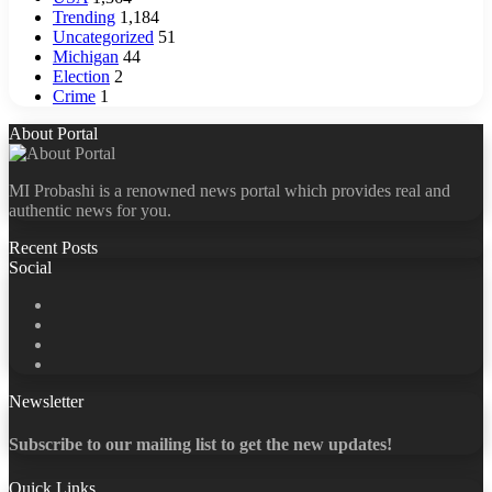
Trending
1,184
Uncategorized
51
Michigan
44
Election
2
Crime
1
About Portal
MI Probashi is a renowned news portal which provides real and
authentic news for you.
Recent Posts
Social
Facebook
X
LinkedIn
YouTube
Newsletter
Subscribe to our mailing list to get the new updates!
Quick Links