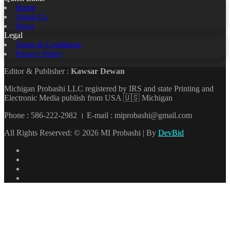
Home
About Us
News
Legal
Terms & Conditions
Privacy Policy
Editor & Publisher :
Kawsar Dewan
Michigan Probashi LLC registered by IRS and state Printing and
Electronic Media publish from USA 🇺🇸 Michigan
Phone : 586-222-2982 । E-mail : miprobashi@gmail.com
All Rights Reserved: © 2026 MI Probashi | By
DevBid
Facebook
X
LinkedIn
YouTube
Back
to
top
button