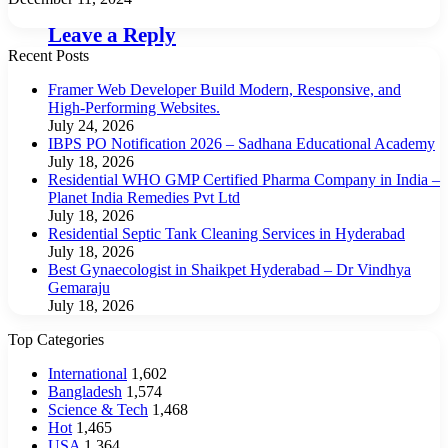
Leave a Reply
Recent Posts
Framer Web Developer Build Modern, Responsive, and
High-Performing Websites.
July 24, 2026
IBPS PO Notification 2026 – Sadhana Educational Academy
July 18, 2026
Residential WHO GMP Certified Pharma Company in India –
Planet India Remedies Pvt Ltd
July 18, 2026
Residential Septic Tank Cleaning Services in Hyderabad
July 18, 2026
Best Gynaecologist in Shaikpet Hyderabad – Dr Vindhya
Gemaraju
July 18, 2026
Top Categories
International
1,602
Bangladesh
1,574
Science & Tech
1,468
Hot
1,465
USA
1,364