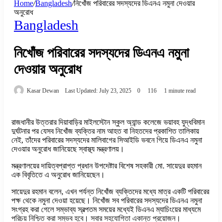
Home
/
Bangladesh
/
নিখোঁজ পরিবারের সদস্যদের ডিএনএ নমুনা দেওয়ার
অনুরোধ
Bangladesh
নিখোঁজ পরিবারের সদস্যদের ডিএনএ নমুনা
দেওয়ার অনুরোধ
Kasar Dewan
Last Updated: July 23, 2025
0
116
1 minute read
রাজধানীর উত্তরার দিয়াবাড়ির মাইলস্টোন স্কুল অ্যান্ড কলেজে ভয়াবহ যুদ্ধবিমান
দুর্ঘটনার পর যেসব নিখোঁজ ব্যক্তির নাম আহত বা নিহতদের প্রকাশিত তালিকায়
নেই, তাঁদের পরিবারের সদস্যদের মালিবাগের সিআইডি ভবনে গিয়ে ডিএনএ নমুনা
দেওয়ার অনুরোধ জানিয়েছে স্বাস্থ্য মন্ত্রণালয়।
মন্ত্রণালয়ের দায়িত্বপ্রাপ্ত প্রধান উপদেষ্টার বিশেষ সহকারী মো. সায়েদুর রহমান
এক বিবৃতিতে এ অনুরোধ জানিয়েছেন।
সায়েদুর রহমান বলেন, এখন পর্যন্ত নিখোঁজ ব্যক্তিদের মধ্যে মাত্র একটি পরিবারের
পক্ষ থেকে নমুনা দেওয়া হয়েছে। নিখোঁজ সব পরিবারের সদস্যদের ডিএনএ নমুনা
সংগ্রহ করা গেলে সম্ভাব্য স্বল্পতম সময়ের মধ্যেই ডিএনএ ম্যাচিংয়ের মাধ্যমে
পরিচয় নিশ্চিত করা সম্ভব হবে। সবার সহযোগিতা একান্ত প্রয়োজন।