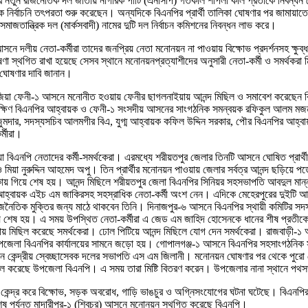
র্ভর নতুন রাজনৈতিক দল জাতীয় নাগরিক পার্টি (এনসিপি) গতকাল শাপলা কলি প্রতীকে নিবন্ধন
গিকে নির্বাচনি তৎপরতা শুরু করেছেন। অন্যদিকে বিএনপির প্রার্থী তালিকা ঘোষণার পর জামায়
াজতান্ত্রিক দল (মার্কসবাদী) নামের দুটি দল নির্বাচন কমিশনের নিবন্ধন লাভ করে।
ে দলীয় নেতা-কর্মীরা তাদের জনপ্রিয় নেতা মনোনয়ন না পাওয়ায় বিক্ষোভ প্রদর্শনসহ ক্ষুব
া স্থগিত রাখা হয়েছে সেসব স্থানে মনোনয়নপ্রত্যাশীদের অনুসারী নেতা-কর্মী ও সমর্থকরা
বে ঘোষণার দাবি জানান।
া জিয়া ফেনী-১ আসনে মনোনীত হওয়ায় ফেনীর ছাগলনাইয়ায় আনন্দ মিছিল ও সমাবেশ করে
দক্ষিণ বিএনপির আহ্বায়ক ও ফেনী-১ সংসদীয় আসনের সাংগঠনিক সমন্বয়ক রফিকুল আলম মজ
জুমদার, সদস্যসচিব আলমগীর বিএ, যুগ্ম আহ্বায়ক কফিল উদ্দিন সরকার, পৌর বিএনপির আহ
্মীরা।
়া বিএনপি নেতাদের কর্মী-সমর্থকেরা। এরমধ্যে শরীয়তপুর জেলার তিনটি আসনে ঘোষিত প্রার্থী
 নুরুদ্দিন আহমেদ অপু। তিন প্রার্থীর মনোনয়ন পাওয়ায় জেলার সর্বত্র আনন্দ ছড়িয়ে পড
কায় গিয়ে শেষ হয়। আনন্দ মিছিলে শরীয়তপুর জেলা বিএনপির সিনিয়র সহসভাপতি আবদুল মা
আহ্বায়ক এইচ এম জাকিরসহ সহস্রাধিক নেতা-কর্মী অংশ নেন। এদিকে মেহেরপুরের দুইটি আসন
জনৈতিক মুক্তির জন্য মাঠে থাকবেন তিনি। দিনাজপুর-৬ আসনে বিএনপির স্থায়ী কমিটির স
য়ে শেষ হয়। এ সময় উপস্থিত নেতা-কর্মীরা এ জেড এম জাহিদ হোসেনকে ধানের শীষ প্রতীকে মন
় মিছিল করেছে সমর্থকেরা। ঢোল পিটিয়ে আনন্দ মিছিলে যোগ দেন সমর্থকেরা। রাজবাড়ী-১ আ
এসে উপজেলা বিএনপির কার্যালয়ের সামনে জড়ো হয়। গোপালগঞ্জ-১ আসনে বিএনপির সহসাংগঠনিক
কেন্দ্রীয় স্বেচ্ছাসেবক দলের সভাপতি এস এম জিলানী। মনোনয়ন ঘোষণার পর থেকে পুরো জ
ন্দ মিছিল করেছে উপজেলা বিএনপি। এ সময় তারা মিষ্টি বিতরণ করেন। উপজেলার নানা স্থানে প
ে কেন্দ্র করে বিক্ষোভ, সড়ক অবরোধ, গাড়ি ভাঙচুর ও অগ্নিসংযোগের ঘটনা ঘটেছে। বিএনপির 
লে শেষ পর্যন্ত মাদারীপুর-১ (শিবচর) আসনে মনোনয়ন স্থগিত করেছে বিএনপি।