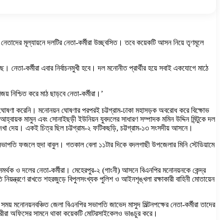
নেতাদের মূল্যায়নে দলটির নেতা-কর্মীরা উচ্ছ্বসিত। তবে কয়েকটি আসন নিয়ে তৃণমূলে
য়েছে। নেতা-কর্মীরা এবার নির্বাচনমুখী হবে। দল মনোনীত প্রার্থীর হয়ে সবাই একযোগে মাঠে
জয় নিশ্চিত করে মাঠ ছাড়বে নেতা-কর্মীরা।’
র্থী ঘোষণা করেনি। মনোনয়ন ঘোষণার পরপরই চট্টগ্রাম-ঢাকা মহাসড়ক অবরোধ করে বিক্ষোভ
্বায়ক মামুন এবং সোনাইছড়ী ইউনিয়ন যুবদলের সাধারণ সম্পাদক মমিন উদ্দিন মিন্টুকে দল
দেখা দেয়। একই চিত্র ছিল চট্টগ্রাম-২ ফটিকছড়ি, চট্টগ্রাম-১৩ সংসদীয় আসনে।
র সভাপতি ফজলে হুদা বাবুল। গতকাল বেলা ১১টার দিকে বদলগাছী উপজেলার মিনি স্টেডিয়ামে
 সমর্থক ও দলের নেতা-কর্মীরা। মেহেরপুর-২ (গাংনী) আসনে বিএনপির মনোনয়নকে কেন্দ্র
িয়ন্ত্রণে রাখতে শহরজুড়ে বিপুলসংখ্যক পুলিশ ও আইনশৃঙ্খলা রক্ষাকারী বাহিনী মোতায়েন
এ সময় মনোনয়নবঞ্চিত জেলা বিএনপির সভাপতি জাভেদ মাসুদ মিল্টনপক্ষের নেতা-কর্মীরা তাদের
াকারীরা অফিসের সামনে থাকা কয়েকটি মোটরসাইকেলও ভাঙচুর করে।