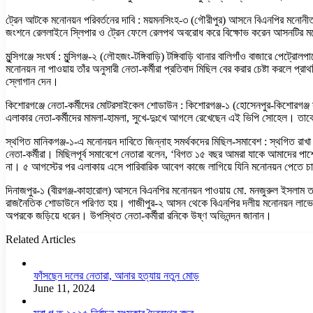
ট্রেন আটকে মনোনয়ন পরিবর্তনের দাবি : ময়মনসিংহ-৩ (গৌরীপুর) আসনে বিএনপির মনোনী
জংশনে রেললাইনে স্লিপার ও ট্রেন ফেলে রেলপথ অবরোধ করে বিক্ষোভ করেন আসনটির মনোনয
মুন্সিগঞ্জে সংঘর্ষ : মুন্সিগঞ্জ-২ (লৌহজং-টঙ্গিবাড়ি) টঙ্গিবাড়ি থানার বালিগাঁও বাজারে পে
মনোনয়ন না পাওয়ায় তাঁর অনুসারী নেতা-কর্মীরা প্রতিবাদ মিছিল বের করার চেষ্টা করলে প্
স্লোগান দেন।
কিশোরগঞ্জে নেতা-কর্মীদের মোটরসাইকেল শোডাউন : কিশোরগঞ্জ-১ (হোসেনপুর-কিশোরগঞ্জ 
এলাকার নেতা-কর্মীদের মামলা-হামলা, সুখে-দুঃখে আগলে রেখেছেন এই ভিপি সোহেল। তাক
স্থগিত মানিকগঞ্জ-১-এ মনোনয়ন দাবিতে জিন্নাহ সমর্থকদের মিছিল-সমাবেশ : স্থগিত রা
নেতা-কর্মীরা। মিছিলপূর্ব সমাবেশে নেতারা বলেন, ‘বিগত ১৫ বছর আমরা যাকে আমাদের 
না। ৫ আগস্টের পর এলাকায় এসে পারিবারিক আবেগ কাজে লাগিয়ে যিনি মনোনয়ন পেতে চাচ
দিনাজপুর-১ (বীরগঞ্জ-কাহারোল) আসনে বিএনপির মনোনয়ন পাওয়ায় মো. মনজুরুল ইসলাম তার ন
রাজনৈতিক শোডাউনে পরিণত হয়। গাজীপুর-২ আসন থেকে বিএনপির দলীয় মনোনয়ন লাভের প
অপরকে জড়িয়ে ধরেন। উপস্থিত নেতা-কর্মীরা রনিকে উষ্ণ অভিনন্দন জানান।
Related Articles
ফাঁসছেন দলের নেতারা, আনার হত্যায় নতুন মোড়
June 11, 2024