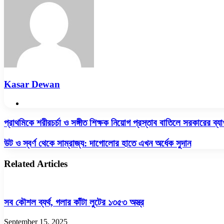
Kasar Dewan
Website
প্রাথমিকে
প্রাথমিকে শরীরচর্চা ও সঙ্গীত শিক্ষক নিয়োগ প্রস্তাব বাতিলে সরকারের ব্যাখ
শরীরচর্চা
ও
উট
উট ও স্বর্ণ থেকে সাম্রাজ্য: দাগোলোর হাতে এখন অর্ধেক সুদান
সঙ্গীত
ও
শিক্ষক
স্বর্ণ
Related Articles
নিয়োগ
থেকে
প্রস্তাব
সাম্রাজ্য:
বাতিলে
দাগোলোর
সরকারের
হাতে
সব কৌশল ব্যর্থ, গলার কাঁটা লুটের ১৩৫৩ অস্ত্র
ব্যাখ্যা
এখন
অর্ধেক
September 15, 2025
সুদান