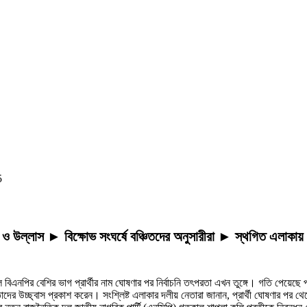
5
 ও উল্লাস ► বিক্ষোভ সংঘর্ষে বঞ্চিতদের অনুসারীরা ► স্থগিত এলাকায় প্
দল বিএনপির বেশির ভাগ প্রার্থীর নাম ঘোষণার পর নির্বাচনি তৎপরতা এখন তুঙ্গে। গতি পেয়ে
ে তাদের উচ্ছ্বাস প্রকাশ করেন। সংশ্লিষ্ট এলাকার দলীয় নেতারা জানান, প্রার্থী ঘোষণার পর থ