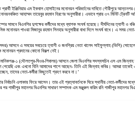
ত প্রার্থী ইঞ্জিনিয়ার এম ইকবাল হোসাইনের মনোনয়ন পরিবর্তনের দাবিতে গৌরীপুরে আন্ত
়নবঞ্চিত আহাম্মদ তায়েবুর রহমান হিরণের অনুসারীরা। এভাবে প্রায় ৩৭ মিনিট ট্রেনটি
ট্রোলপাম্পের সামনে বিএনপির দুপক্ষের কর্মীদের মধ্যে ব্যাপক সংঘর্ষ হয়েছে। দীর্ঘদিনের ত্যাগ
রাথমিক মনোনয়ন পাওয়া মিজানুর রহমান সিনহার অনুসারীরা বাধা দিলে সংঘর্ষ বাধে। এ সময় নে
সদর) আসনে এ সময়ের সবচেয়ে ত্যাগী ও জনপ্রিয় নেতা খালেদ সাইফুল্লাহ (ভিপি) সোহে
ে মনোনয়ন প্রদানের কোনো বিকল্প নেই।
খা মানিকগঞ্জ-১ (দৌলতপুর-ঘিওর-শিবালয়) আসনে জেলা বিএনপির সদস্যসচিব এস এম জিন্নাহ
পাশে পেয়েছি এবং এখনো যিনি আমাদের পাশে আছেন- তিনি এই জিন্নাহ কবির। আমরা তাকেই এ
্ছেন, তাদের নেতা-কর্মীরা কিছুতেই গ্রহণ করবে না।’
ির্বাচনি এলাকায় ফিরে আসেন। তার এই প্রত্যাবর্তনকে ঘিরে স্থানীয় নেতা-কর্মীদের মধ্যে 
র গাজীপুর মহানগর বিএনপির সাধারণ সম্পাদক এম মঞ্জুরুল করিম রনি গাজীপুর মহানগর ব