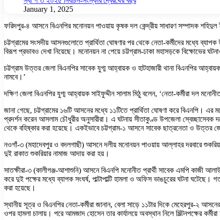
স্বা গ ত ২০২৫ নির্বাচন-সংস্কার দ্বৈরথের বছর
January 1, 2025
ফরিদপুর-৪ আসনে বিএনপির মনোনয়ন পাওয়ায় কৃষক দল কেন্দ্রীয় সাধারণ সম্পাদক শহিদুল ই
চট্টগ্রামের সংসদীয় আসনগুলোতে প্রার্থিতা ঘোষণার পর থেকে নেতা-কর্মীদের মধ্যে ব্যাপক
বিরূপ প্রভাবও দেখা নিয়েছে। মনোনয়ন না পেয়ে চট্টগ্রাম-ঢাকা মহাসড়কে বিক্ষোভের ঘট
চট্টগ্রাম উত্তর জেলা বিএনপির সাবেক যুগ্ম আহ্বায়ক ও হাটহাজারী থানা বিএনপির আহ্বায়ক নু
নামবে।’
দক্ষিণ জেলা বিএনপির যুগ্ম আহ্বায়ক সাইফুদ্দীন সালাম মিঠু বলেন, ‘নেতা-কর্মীরা দল মনোনী
জানা গেছে, চট্টগ্রামের ১৬টি আসনের মধ্যে ১১টিতে প্রার্থিতা ঘোষণা করে বিএনপি। এর মধ
প্রদর্শন করেন আসলাম চৌধুরীর অনুসারীরা। এ ঘটনায় সীতাকুণ্ড উপজেলা স্বেচ্ছাসেবক দল
থেকে বহিষ্কার করা হয়েছে। একইভাবে চট্টগ্রাম-১ আসনে সাবেক ছাত্রনেতা ও উত্তর জেলা 
নওগাঁ-৩ (মহাদেবপুর ও বদলগাছী) আসনে দলীয় মনোনয়ন পাওয়ায় আল্লাহর দরবারে শুকরিয
দুই রাকাত শুকরিয়ার নামাজ আদায় করা হয়।
সাতক্ষীরা-৩ (কালীগঞ্জ-আশাশুনি) আসনে বিএনপি মনোনীত প্রার্থী সাবেক এমপি কাজী আলাউদ্
করে দুই পক্ষের মধ্যে ব্যাপক সংঘর্ষ, পাল্টাপাল্টি হামলা ও অফিস ভাঙচুরের ঘটনা ঘটেছে।
করা হয়েছে।
স্থানীয় সূত্র ও বিএনপির নেতা-কর্মীরা জানান, বেলা সাড়ে ১১টার দিকে মেহেরপুর-২ আসনের 
ওপর হামলা চালায়। পরে আমজাদ হোসেন তার কার্যালয়ে অবস্থান নিলে মিল্টনপক্ষের ক