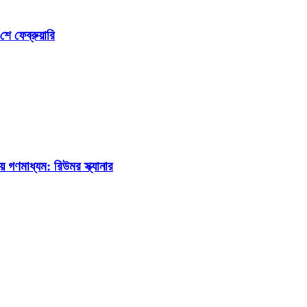
ে ফেব্রুয়ারি
 গণমাধ্যম: রিউমর স্ক্যানার