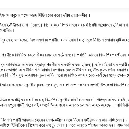
সলাম বাবুলের পক্ষে আনন্দ মিছিল বের করেন দলীয় নেতা-কর্মীরা।
 উৎসাহ-উদ্দীপনা দেখা দিয়েছে। বিশেষ করে বিগত সময়ে সরকারবিরোধী আন্দোলনে ভূমিকা রাখা 
নাও ঘটেছে।
র মোহাম্মদ বলেন, ‘দল সম্ভাব্য প্রার্থীদের নাম ঘোষণায় তৃণমূলে নির্বাচনি জোয়ার সৃষ্টি হ
ত প্রার্থীকে নির্বাচিত করতে ঐক্যবদ্ধভাবে মাঠে নামবে। প্রতিটা আসনে বিএনপির প্রার্থীদের বি
্যে চট্টগ্রাম-৯ আসনের সম্ভাব্য প্রার্থীর নাম স্থগিত করা হয়েছে। বাকি ৬টি আসনে প্রা
ের সভাপতি আলাউদ্দিন মনি, সাধারণ সম্পাদক হেলাল উদ্দিন বাবর, সীতাকুণ্ড পৌর বিএনপির আহ
বিএনপির যুগ্ম আহ্বায়ক নুরুল আমিন মনোনয়নবঞ্চিত হওয়ায় নেতা-কর্মীদের মধ্যে ক্ষোভ 
়া আদায় করেছেন কেন্দ্রীয় কৃষক দলের যুগ্ম সাধারণ সম্পাদক ও বদলগাছী উপজেলা বিএনপি
দিনকে অবাঞ্ছিত ঘোষণা করেছে বিএনপির কেন্দ্রীয় কমিটির সদস্য ডা. শহিদুল আলমের কর্মী,
 গতকাল দুপুরে গাংনী শহরে এই সংঘর্ষে উভয় পক্ষের অন্তত ১০ জন আহত হয়েছেন। পরিস্থিতি ন
বিএনপি প্রার্থী আমজাদ হোসেন নেতা-কর্মীদের সঙ্গে নিয়ে বাসস্ট্যান্ড এলাকায় যাচ্ছিলেন। 
র্মীরা অফিসে ইটপাটকেল নিক্ষেপ করে ভাঙচুর চালায়। এতে অন্তত পাঁচজন আহত হন। হামল