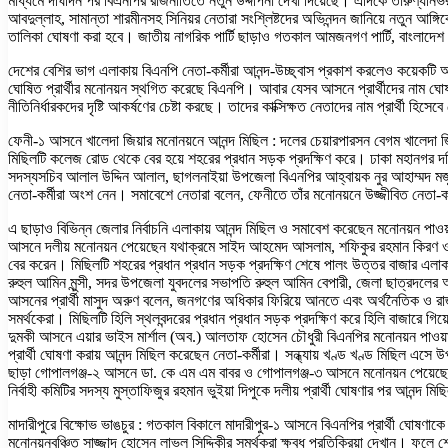
মাধ্যমে দীর্ঘদিন পর বিএনপির রাজনীতিতে নতুন উদ্দীপনা দেখা দিয়েছে। এদিকে তারুণ্যনি
আবদুল্লাহ, সামান্তা শারমীনসহ সিনিয়র নেতারা সংশ্লিষ্টদের অভিনন্দন জানিয়ে নতুন আঙ্
তালিকা ঘোষণা করা হবে। জাতীয় নাগরিক পার্টি ছাড়াও গতকাল আমজনগণ পার্টি, বাংলাদেশ সম
দেশের বেশির ভাগ এলাকায় বিএনপি নেতা-কর্মীরা আনন্দ-উচ্ছ্বাস প্রকাশ করলেও কয়েকটি আসন
ঘোষিত প্রার্থীর মনোনয়ন স্থগিত করেছে বিএনপি। আবার যেসব আসনে প্রার্থীদের নাম ঘোষণ
নীতিনির্ধারকদের দৃষ্টি আকর্ষণের চেষ্টা করছে। তাদের কাক্সিক্ষত নেতাদের নাম প্রার্থী হিসে
ফেনী-১ আসনে খালেদা জিয়ার মনোনয়নে আনন্দ মিছিল : দলের চেয়ারপারসন বেগম খালেদ
মিছিলটি কলেজ রোড থেকে বের হয়ে শহরের প্রধান সড়ক প্রদক্ষিণ করে। ঢাকা মহানগর 
সদস্যসচিব আলাল উদ্দিন আলাল, ছাগলনাইয়া উপজেলা বিএনপির আহ্বায়ক নুর আহাম্মদ ম
নেতা-কর্মীরা অংশ নেন। সমাবেশে নেতারা বলেন, ফেনীতে তাঁর মনোনয়নে উজ্জীবিত নেতা-কর
এ ছাড়াও বিভিন্ন জেলার নির্বাচনি এলাকায় আনন্দ মিছিল ও সমাবেশ করেছেন মনোনয়ন পাওয
আসনে দলীয় মনোনয়ন পেয়েছেন যথাক্রমে সাইদ আহমেদ আসলাম, শফিকুর রহমান কিরণ ও মিয়া
বের করেন। মিছিলটি শহরের প্রধান প্রধান সড়ক প্রদক্ষিণ শেষে পালং উত্তর বাজার এলা
রুহুল আমিন মুন্সী, সদর উপজেলা যুবদলের সভাপতি রুহুল আমিন বেপারী, জেলা ছাত্রদলের 
আসনের প্রার্থী মাসুদ অরুণ বলেন, জনগণের অধিকার ফিরিয়ে আনতে এবং অর্থনৈতিক ও রা
সমর্থকেরা। মিছিলটি হিলি স্থলবন্দরের প্রধান প্রধান সড়ক প্রদক্ষিণ করে হিলি বাজারে গি
দুমকী আসনে এয়ার ভাইস মার্শাল (অব.) আলতাফ হোসেন চৌধুরী বিএনপির মনোনয়ন পাওয়ায
প্রার্থী ঘোষণা করায় আনন্দ মিছিল করেছেন নেতা-কর্মীরা। সন্ধ্যায় খণ্ড খণ্ড মিছিল 
ছাড়া গোপালগঞ্জ-২ আসনে ডা. কে এম এম বাবর ও গোপালগঞ্জ-৩ আসনে মনোনয়ন পেয়েছেন 
নির্বাহী কমিটির সদস্য মুস্তাফিজুর রহমান ভুইয়া দিপুকে দলীয় প্রার্থী ঘোষণার পর আন
মাদারীপুরে বিক্ষোভ ভাঙচুর : গতকাল বিকালে মাদারীপুর-১ আসনে বিএনপির প্রার্থী ঘোষণাক
মনোনয়নবঞ্চিত সাজ্জাদ হোসেন লাভলু সিদ্দিকীর সমর্থকরা ক্ষুব্ধ প্রতিক্রিয়া দেখান। ফ