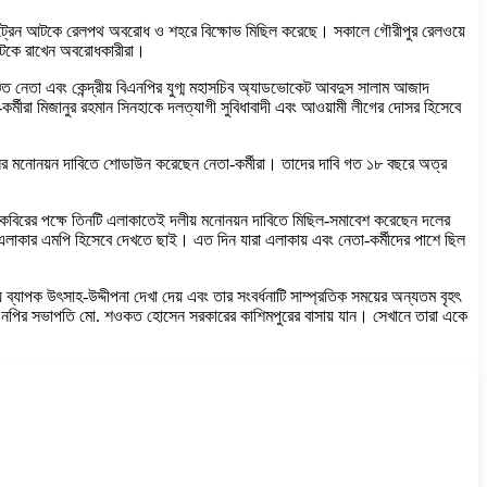
নগর ট্রেন আটকে রেলপথ অবরোধ ও শহরে বিক্ষোভ মিছিল করেছে। সকালে গৌরীপুর রেলওয়ে
 আটকে রাখেন অবরোধকারীরা।
ী ও বঞ্চিত নেতা এবং কেন্দ্রীয় বিএনপির যুগ্ম মহাসচিব অ্যাডভোকেট আবদুস সালাম আজাদ
তা-কর্মীরা মিজানুর রহমান সিনহাকে দলত্যাগী সুবিধাবাদী এবং আওয়ামী লীগের দোসর হিসেবে
লের মনোনয়ন দাবিতে শোডাউন করেছেন নেতা-কর্মীরা। তাদের দাবি গত ১৮ বছরে অত্র
 কবিরের পক্ষে তিনটি এলাকাতেই দলীয় মনোনয়ন দাবিতে মিছিল-সমাবেশ করেছেন দলের
লাকার এমপি হিসেবে দেখতে ছাই। এত দিন যারা এলাকায় এবং নেতা-কর্মীদের পাশে ছিল
ব্যাপক উৎসাহ-উদ্দীপনা দেখা দেয় এবং তার সংবর্ধনাটি সাম্প্রতিক সময়ের অন্যতম বৃহৎ
িএনপির সভাপতি মো. শওকত হোসেন সরকারের কাশিমপুরের বাসায় যান। সেখানে তারা একে