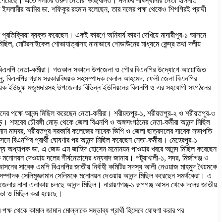
 পেয়েছে। এতে দলটির তরুণ নেতারা উচ্ছ্বসিত। দলটির শীর্ষস্থানীয় নেতা হাসনাত
াতে ইসলামীর আমির ডা. শফিকুর রহমান বলেছেন, তার দলের পক্ষ থেকেও শিগগিরই প্রার্থী
্ধ প্রতিক্রিয়া ব্যক্ত করেছেন। একই কারণে অনিবার্য কারণ দেখিয়ে মাদারীপুর-১ আসনে
 মিছিল, মোটরসাইকেল শোভাযাত্রাসহ নানাভাবে শোডাউনের মাধ্যমে কেন্দ্র তথা দলীয়
ছেন বিএনপি নেতা-কর্মীরা। গতকাল সকালে উপজেলা ও পৌর বিএনপির উদ্যোগে আয়োজিত
নু, বিএনপির গ্রাম সরকারবিষয়ক সহসম্পাদক বেলাল আহমেদ, ফেনী জেলা বিএনপির
্বায়ক ইউছুফ মজুমদারসহ উপজেলার বিভিন্ন ইউনিয়নের বিএনপি ও এর সহযোগী সংগঠনের
দের পক্ষে আনন্দ মিছিল করেছেন নেতা-কর্মীরা। শরীয়তপুর-১, শরীয়তপুর-২ ও শরীয়তপুর-৩
়ে। শহরের চৌরঙ্গী মোড় থেকে জেলা বিএনপি ও অঙ্গসংগঠনের নেতা-কর্মীরা আনন্দ মিছিল
ন্নান মাদবর, শরীয়তপুর সরকারি কলেজের সাবেক ভিপি ও জেলা ছাত্রদলের সাবেক সভাপতি
ে বিএনপির প্রার্থী ঘোষণার পর আনন্দ মিছিল করেছেন নেতা-কর্মীরা। মেহেরপুর-১
দস্য অধ্যাপক ডা. এ জেড এম জাহিদ হোসেন মনোনয়ন পাওয়ার খবরে আনন্দ মিছিল করেছেন
োনয়ন দেওয়ায় দলের শীর্ষনেতাদের ধন্যবাদ জানায়। পটুয়াখালী-১, সদর, মির্জাগঞ্জ ও
সনের সাবেক এমপি বিএনপির জাতীয় নির্বাহী কমিটির সদস্য আলী নেওয়াজ মাহমুদ খৈয়মকে
 সম্পাদক সেলিমুজ্জামান সেলিমকে মনোনয়ন দেওয়ায় আনন্দ মিছিল করেছেন সমর্থকেরা। এ
েলার নানা এলাকায় চলছে আনন্দ মিছিল। নারায়ণগঞ্জ-১ রূপগঞ্জ আসন থেকে দলের জাতীয়
থসভা ও মিছিল করা হয়েছে।
পক্ষ থেকে কামাল জামান মোল্লাকে সম্ভাব্য প্রার্থী হিসেবে ঘোষণা করার পর