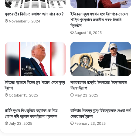
যুক্তরাষ্ট্রে নির্বাচন: ফলাফল জানা যাবে কবে?
ইউক্রেন যুদ্ধ সমাধান হলে ট্রাম্পকে নোবেল
শান্তি পুরস্কারে মনোনীত করব: হিলারি
November 5, 2024
ক্লিনটন
August 19, 2025
টাইমের প্রচ্ছদে নিজের চুল ‘গায়েব’ দেখে ক্ষুব্ধ
সমালোচনার মধ্যেই ‘উপহারের’ উড়োজাহাজ
ট্রাম্প
নিলেন ট্রাম্প
October 15, 2025
May 23, 2025
মার্টিন লুথার কিং জুনিয়র হত্যাকাণ্ড নিয়ে
রাশিয়ার বিরুদ্ধে যুদ্ধে ইউক্রেনকে দেওয়া অর্থ
গোপন নথি প্রকাশ করল ট্রাম্প প্রশাসন
ফেরত চান ট্রাম্প
July 23, 2025
February 23, 2025