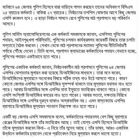
বর্তমানে ৬৪ জেলায় পুলিশ হিসেবে যারা দায়িত্ব পালন করছেন তাদের অধিকাংশ বিসিএস
২৫ ব্যাচের কর্মকর্তা। বাকিরা ২৭ ব্যাচের। নির্বাচনের তপশিল ঘোষণার আগে কিছু জেলার
এসপি রদবদল হবে। এ ছাড়া নির্বাচন সামনে রেখে পুলিশের মাঠ প্রশাসনে বড় পরিবর্তন
আসবে।
পুলিশ সার্ভিস অ্যাসোসিয়েশনের এক কর্মকর্তা সমকালকে জানান, এসপিসহ পুলিশের
পদায়ন, আইনশৃঙ্খলা পরিস্থিতি, পুলিশের চলমান কার্যক্রমসহ কয়েকটি বিষয়ে তারা চলতি
সপ্তাহে বৈঠক করবেন। সেখান থেকে মাঠ প্রশাসনের মতামত পুলিশের নীতিনির্ধারণী
পর্যায়ে পৌঁছে দেবেন। তিনি বলেন, প্রশাসন ক্যাডারের কর্মকর্তাদের পদায়ন যেভাবে হচ্ছে,
পুলিশের পদায়ন একইভাবে হতে পারে।
পুলিশের একাধিক কর্মকর্তা জানান, নির্বাচনকালীন মাঠ প্রশাসনে পুলিশের ৬৪ জেলার
এসপির যোগ্যতার মূলায়ন করা হয়েছে ডিআইজিদের মাধ্যমে। তারা মনে করেন,
ডিআইজিদের মূল্যায়নে অনেকের বিষয়ে সঠিক তথ্য নাও উঠে আসতে পারে। কারণ
কোনো জেলার এসপির সঙ্গে ডিআইজির সুসম্পর্ক থাকলে তার মূল্যায়ন যথাযথ নাও হতে
পারে। আবার ডিআইজির সঙ্গে এসপির নানা ইস্যুতে মতবিরোধ থাকতে পারে। কোনো
এসপি সংশ্লিষ্ট ডিআইজির বলয়ের নাও হতে পারেন। আবার সততা, দক্ষতার নিরিখে
ডিআইজির সঙ্গে এসপির দূরত্ব থাকাও অস্বাভাবিক নয়। এমন বাস্তবতায় এসপির
ব্যাপারে ডিআইজির মূল্যায়ন শতভাগ নিরপেক্ষ নাও হতে পারে।
একটি বড় জেলার এসপি সমকালকে বলেন, কর্মকর্তাদের পদায়নসহ বেশ কিছু ব্যাপারে
রেঞ্জের ডিআইজির সঙ্গে তাঁর মতবিরোধ আছে। তাই যোগ্য এসপি হিসেবে ডিআইজি
তাঁকে মূল্যায়ন করবেন কিনা– এ নিয়ে তাঁর সন্দেহ আছে। তাঁর ভাষ্য, আরও একাধিক
ঊর্ধ্বতন কর্মকর্তার চ্যানেল থেকে প্রতিবেদন নিয়ে মূল্যায়ন করলে ভালো হতো।