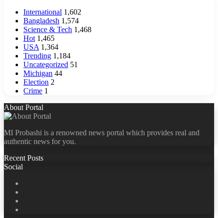
International
1,602
Bangladesh
1,574
Science & Tech
1,468
Hot
1,465
USA
1,364
Trending
1,184
Uncategorized
51
Michigan
44
Election
2
Crime
1
About Portal
MI Probashi is a renowned news portal which provides real and
authentic news for you.
Recent Posts
Social
Facebook
X
LinkedIn
YouTube