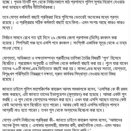
হচ্ছে। পৃথক তিনটি পুল থেকে নির্বাচনকালে মাঠ প্রশাসনে পুলিশ সুপার নিয়োগ দেওয়ার
কথা ভাবছেন বাহিনীর নীতিনির্ধারকরা।
তবে যোগ্য কর্মকর্তা বাছাই প্রক্রিয়া নিয়ে পুলিশের ভেতরেই অনেকের মধ্যে প্রশ্ন
রয়েছে। এ প্রক্রিয়ায় সঠিক কর্মকর্তা বাছাই হবে কিনা– এমন সংশয় আছে কারও কারও
মধ্যে।
নির্বাচন সামনে রেখে গত দুই দিনে ২৯ জেলায় জেলা প্রশাসক (ডিসি) রদবদল করা
হয়েছে। শিগগিরই শুরু হবে এসপি পদে রদবদল। সংশ্লিষ্ট একাধিক সূত্র থেকে এ তথ্য
পাওয়া গেছে।
যোগ্যতা, অভিজ্ঞতা ও দক্ষতাসম্পন্ন প্রার্থীদের তালিকা তৈরির বিষয়টি ‘পুল’ হিসেবে
বিবেচিত। প্রয়োজন অনুযায়ী এ তালিকা থেকে কর্মকর্তা বাছাই করা হয়। পুলে যারা যাবেন
তাদের ৭-৮টি মানদণ্ডের ভিত্তিতে বাছাই করা হয়। মানদণ্ডের মধ্যে সততা, যোগ্যতা,
বিশৃঙ্খল পরিস্থিতি নিয়ন্ত্রণে দক্ষতা, দ্রুত কার্যকর সিদ্ধান্ত নেওয়ার মতো বিষয়
রয়েছে।
জানতে চাইলে পুলিশ মহাপরিদর্শক বাহারুল আলম সমকালকে বলেন, ‘এসপিরা কে কী রকম
কাজ করছেন, এটা জানতে তাদের ইভালুয়েশন (মূল্যায়ন) করা হয়েছে। আমরা একটা পুল
করছি। এ পুল থেকে যোগ্যদের পদায়ন করা হবে। এখন যারা এসপি আছেন তাদের কেউ
কেউ অযোগ্য বলে বিবেচিত হতে পারেন। আবার কেউ মাঠে এসপির দায়িত্ব পালনে
আগ্রহী নাও হতে পারেন। তখন পুল থেকে অন্যদের বিবেচনা করা হবে।
যোগ্য এসপি নির্বাচনের প্রক্রিয়া কী– জানতে চাইলে বাহারুল আলম বলেন, ‘আমাদের
অনেক টুলস আছে। এলাকার ব্যবসায়ী, মামলার বাদী, রাজনৈতিক নেতা– এমন আরও
অনেকের কাছ থেকে তাদের ব্যাপারে আমরা তথ্য নিতে পারি।’