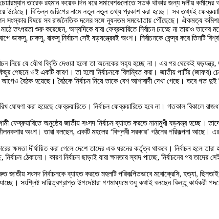
প্ত চেয়ারম্যান তারেক রহমান কয়েক দিন ধরে সমাবেশগুলোতে সতর্ক থাকার জন্য দলীয় কর্মীদের
 হয়ে উঠেছে। বিভিন্ন জরিপের নামে নতুন নতুন তথ্য প্রকাশ করা হচ্ছে। সব তথ্যই ফেব্রুয়
িশন সংস্কার বিষয়ে সব রাজনৈতিক দলের সঙ্গে ন্যূনতম সমঝোতায় পৌঁছেছে। ঐকমত্য কমিশনে
নি মাঠে তৎপরতা শুরু করেছেন, অন্যদিকে যারা ফেব্রুয়ারিতে নির্বাচন চাচ্ছে না তারাও তাদ
 ডাকসু, চাকসু, রাকসু নির্বাচন সেই ষড়যন্ত্রেরই অংশ। নির্বাচনকে কেন্দ্র করে তিনটি বিশ্
াচন নিয়ে যে যৌথ বিবৃতি দেওয়া হলো তা অনেকের সহ্য হচ্ছে না। এর পর থেকেই ষড়যন্ত্র, শ
ছুর পেছনে ওই একটি কারণ। তা হলো নির্বাচনকে বিলম্বিত করা। জাতীয় পার্টির (জাফর) চেয়া
দিন আগেও বৈঠক হয়েছে। বৈঠকে নির্বাচন নিয়ে তাকে বেশ আশাবাদী দেখা গেছে। তবে গত দুই দ
ের তারিখ ঘোষণা করা হয়েছে ফেব্রুয়ারিতে। নির্বাচন ফেব্রুয়ারিতে হবে না। গতকাল বিকালে 
আগামী ফেব্রুয়ারিতে অনুষ্ঠেয় জাতীয় সংসদ নির্বাচন ব্যাহত করতে নানামুখী ষড়যন্ত্র হচ্ছে।
কানোর নীলনকশার অংশ। তারা বলছেন, একটি মহলের ‘বিপ্লবী সরকার’ গঠনের পরিকল্পনা আছে। এ
র ক্ষমতা দীর্ঘায়িত করা গেলে দেশে তাদের এক ধরনের কর্তৃত্ব থাকবে। নির্বাচন হলে তারা
ির্বাচন ঠেকানো। কারণ নির্বাচন ছাড়াই যারা ক্ষমতার স্বাদ পাচ্ছে, নির্বাচনের পর তাদের 
ত জাতীয় সংসদ নির্বাচনকে ব্যাহত করতে মহলটি পরিকল্পিতভাবে মবোক্রেসি, হত্যা, ছিনতাই, 
ে। সংশ্লিষ্ট দায়িত্বপ্রাপ্ত উপদেষ্টারা গণমাধ্যমে শুধু কথাই বলছেন কিন্তু কার্যকরী পদক্ষ