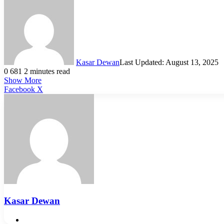
Kasar Dewan
Last Updated: August 13, 2025
0
681
2 minutes read
Show More
LinkedIn
Pinterest
Reddit
WhatsApp
Telegram
Viber
Share
Facebook
X
via
Email
Kasar Dewan
Website