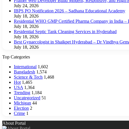
Framer Web Developer Build Modern, Responsive, and High-P
July 24, 2026
IBPS PO Notification 2026 – Sadhana Educational Academy
July 18, 2026
Residential WHO GMP Certified Pharma Company in India – P
July 18, 2026
Residential Septic Tank Cleaning Services in Hyderabad
July 18, 2026
Best Gynaecologist in Shaikpet Hyderabad – Dr Vindhya Gem
July 18, 2026
Top Categories
International
1,602
Bangladesh
1,574
Science & Tech
1,468
Hot
1,465
USA
1,364
Trending
1,184
Uncategorized
51
Michigan
44
Election
2
Crime
1
About Portal