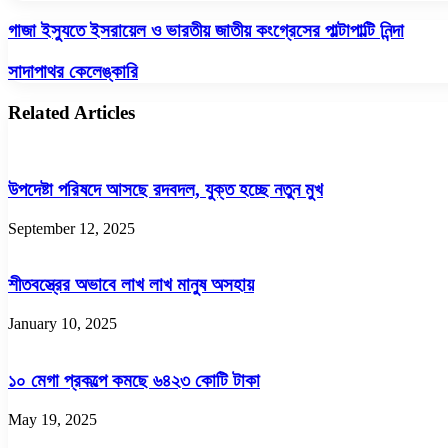
গাজা
গাজা ইস্যুতে ইসরায়েল ও ভারতীয় জাতীয় কংগ্রেসের পাল্টাপাল্টি নিন্দা
ইস্যুতে
ইসরায়েল
সাদাপাথর
সাদাপাথর কেলেঙ্কারি
ও
কেলেঙ্কারি
ভারতীয়
Related Articles
জাতীয়
কংগ্রেসের
পাল্টাপাল্টি
নিন্দা
উপদেষ্টা পরিষদে আসছে রদবদল, যুক্ত হচ্ছে নতুন মুখ
September 12, 2025
শীতবস্ত্রের অভাবে লাখ লাখ মানুষ অসহায়
January 10, 2025
১০ মেগা প্রকল্পে কমছে ৬৪২৩ কোটি টাকা
May 19, 2025