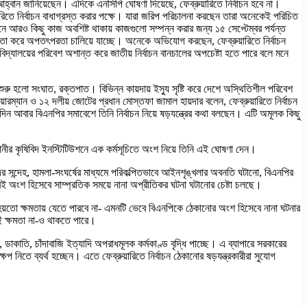
 আহ্বান জানিয়েছেন। এদিকে এনসিপি ঘোষণা দিয়েছে, ফেব্রুয়ারিতে নির্বাচন হবে না।
ারিতে নির্বাচন বাধাগ্রস্ত করার পক্ষে। যারা জরিপ পরিচালনা করছেন তারা অনেকেই পরিচিত
 আরও কিছু কাজ অবশিষ্ট থাকায় কাজগুলো সম্পন্ন করার জন্য ১৫ সেপ্টেম্বর পর্যন্ত
ের মতো করে অপতৎপরতা চালিয়ে যাচ্ছে। অনেকে অভিযোগ করছেন, ফেব্রুয়ারিতে নির্বাচন
ববিদ্যালয়ের পরিবেশ অশান্ত করে জাতীয় নির্বাচন বানচালের অপচেষ্টা হতে পারে বলে মনে
ুরু হলো সংঘাত, রক্তপাত। বিভিন্ন কায়দায় ইস্যু সৃষ্টি করে দেশে অস্থিতিশীল পরিবেশ
রম্যান ও ১২ দলীয় জোটের প্রধান মোস্তফা জামাল হায়দার বলেন, ফেব্রুয়ারিতে নির্বাচন
িন আবার বিএনপির সমাবেশে তিনি নির্বাচন নিয়ে ষড়যন্ত্রের কথা বলছেন। এটি অমূলক কিছু
রাজধানীর কৃষিবিদ ইনস্টিটিউশনে এক কর্মসূচিতে অংশ নিয়ে তিনি এই ঘোষণা দেন।
 তাদের সন্দেহ, হামলা-সংঘর্ষের মাধ্যমে পরিকল্পিতভাবে আইনশৃঙ্খলার অবনতি ঘটানো, বিএনপির
রই অংশ হিসেবে সাম্প্রতিক সময়ে নানা অপ্রীতিকর ঘটনা ঘটানোর চেষ্টা চলছে।
 হয়তো ক্ষমতায় যেতে পারবে না- এমনটি ভেবে বিএনপিকে ঠেকানোর অংশ হিসেবে নানা ঘটনার
সেই ক্ষমতা না-ও থাকতে পারে।
ডাকাতি, চাঁদাবাজি ইত্যাদি অপরাধমূলক কর্মকাণ্ড বৃদ্ধি পাচ্ছে। এ ব্যাপারে সরকারের
েপ নিতে ব্যর্থ হচ্ছেন। এতে ফেব্রুয়ারিতে নির্বাচন ঠেকানোর ষড়যন্ত্রকারীরা সুযোগ