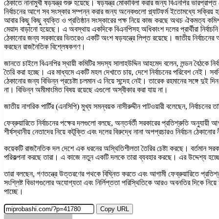
ঠেকাতে নানামুখী ষড়যন্ত্র শুরু হয়েছে। ষড়যন্ত্র মোকাবিলা করার জন্য বিএনপির ভারপ্রা
নির্বাচনের আগে সব সংস্কার সম্পন্ন করার জন্য অনেকগুলো প্ল্যাটফর্ম ইতোমধ্যে সক্রিয়
আবার কিছু কিছু ব্যক্তি ও প্রতিষ্ঠান সংস্কারের পক্ষ নিয়ে কাজ করছে অথচ ঐকমত্য কম
মেয়াদ বাড়ানো হয়েছে। এ অবস্থায় একদিকে বিএনপিসহ অধিকাংশ দলের প্রার্থীরা নির্বাচ
ঠেকানোর জন্য সরকারের ভিতরেও একটি অংশ ষড়যন্ত্রে লিপ্ত রয়েছে। জাতীয় নির্বাচনের আগে
করছেন রাজনৈতিক বিশ্লেষকগণ।
জানতে চাইলে বিএনপির স্থায়ী কমিটির সদস্য সালাহউদ্দিন আহমেদ বলেন, লন্ডন বৈঠকে নির্ব
তৈরি করা হচ্ছে। এর মাধ্যমে একটি মহল দেখাতে চায়, দেশে নির্বাচনের পরিবেশ নেই। সবকি
ঠেকানোর জন্য বিভিন্ন প্রচেষ্টা চলমান এ নিয়ে সন্দেহ নেই। তারেক রহমানের সঙ্গে দুই 
না। বিভিন্ন অমীমাংমিত বিষয় রয়েছে এগুলো অস্বীকার করা যায় না।
জাতীয় নাগরিক পার্টির (এনসিপি) মুখ্য সমন্বয়ক নাসীরুদ্দীন পাটওয়ারী বলেছেন, নির্বাচন
ফেব্রুয়ারিতে নির্বাচনের পক্ষের দলগুলো বলছে, অন্তর্বর্তী সরকারের প্রতিশ্রুতি অনুযায়ী 
শীর্ষস্থানীয় নেতাদের নিয়ে কটূক্তি এবং দলের বিরুদ্ধে নানা অপপ্রচারও নির্বাচন ঠে
কয়েকটি রাজনৈতিক দল দেশে এক ধরনের অস্থিতিশীলতা তৈরির চেষ্টা করছে। বর্তমান সরকারে
পরিকল্পনা করছে তারা। এ কাজে নতুন একটি দলকে তারা ব্যবহার করছে। এর উদ্দেশ্য হচ্ছে, ন
তারা বলছেন, গণতন্ত্রে উত্তরণের পথকে বিঘ্নিত করতে এবং আগামী ফেব্রুয়ারিতে প্রতিশ্রু
সংশ্লিষ্ট বিভাগগুলোর অযোগ্যতা এবং নির্লিপ্ততা পরিস্থিতিকে আরও অবনতির দিকে নিয়ে যাচ্ছ
পাচ্ছে।
Copy URL