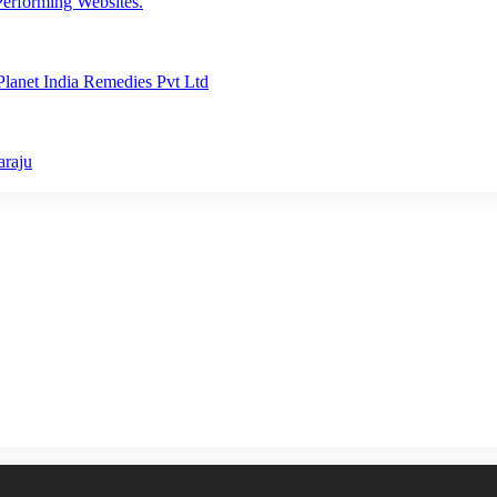
erforming Websites.
lanet India Remedies Pvt Ltd
araju