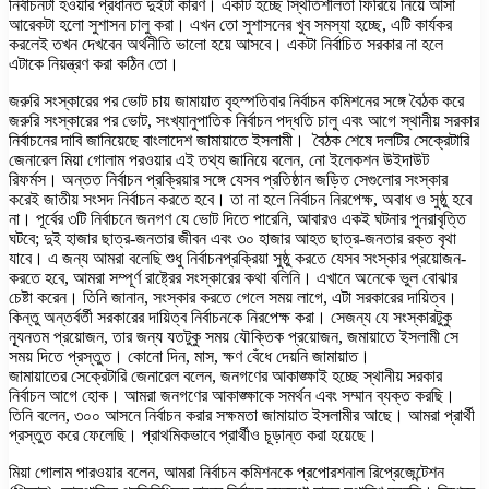
নির্বাচনটা হওয়ার প্রধানত দুইটা কারণ। একটি হচ্ছে স্থিতিশীলতা ফিরিয়ে নিয়ে আসা
আরেকটা হলো সুশাসন চালু করা। এখন তো সুশাসনের খুব সমস্যা হচ্ছে, এটি কার্যকর
করলেই তখন দেখবেন অর্থনীতি ভালো হয়ে আসবে। একটা নির্বাচিত সরকার না হলে
এটাকে নিয়ন্ত্রণ করা কঠিন তো।
জরুরি সংস্কারের পর ভোট চায় জামায়াত বৃহস্পতিবার নির্বাচন কমিশনের সঙ্গে বৈঠক করে
জরুরি সংস্কারের পর ভোট, সংখ্যানুপাতিক নির্বাচন পদ্ধতি চালু এবং আগে স্থানীয় সরকার
নির্বাচনের দাবি জানিয়েছে বাংলাদেশ জামায়াতে ইসলামী। বৈঠক শেষে দলটির সেক্রেটারি
জেনারেল মিয়া গোলাম পরওয়ার এই তথ্য জানিয়ে বলেন, নো ইলেকশন উইদাউট
রিফর্মস। অন্তত নির্বাচন প্রক্রিয়ার সঙ্গে যেসব প্রতিষ্ঠান জড়িত সেগুলোর সংস্কার
করেই জাতীয় সংসদ নির্বাচন করতে হবে। তা না হলে নির্বাচন নিরপেক্ষ, অবাধ ও সুষ্ঠু হবে
না। পূর্বের ৩টি নির্বাচনে জনগণ যে ভোট দিতে পারেনি, আবারও একই ঘটনার পুনরাবৃত্তি
ঘটবে; দুই হাজার ছাত্র-জনতার জীবন এবং ৩০ হাজার আহত ছাত্র-জনতার রক্ত বৃথা
যাবে। এ জন্য আমরা বলেছি শুধু নির্বাচনপ্রক্রিয়া সুষ্ঠু করতে যেসব সংস্কার প্রয়োজন-
করতে হবে, আমরা সম্পূর্ণ রাষ্ট্রের সংস্কারের কথা বলিনি। এখানে অনেকে ভুল বোঝার
চেষ্টা করেন। তিনি জানান, সংস্কার করতে গেলে সময় লাগে, এটা সরকারের দায়িত্ব।
কিন্তু অন্তর্বর্তী সরকারের দায়িত্ব নির্বাচনকে নিরপেক্ষ করা। সেজন্য যে সংস্কারটুকু
ন্যূনতম প্রয়োজন, তার জন্য যতটুকু সময় যৌক্তিক প্রয়োজন, জমায়াতে ইসলামী সে
সময় দিতে প্রস্তুত। কোনো দিন, মাস, ক্ষণ বেঁধে দেয়নি জামায়াত।
জামায়াতের সেক্রেটারি জেনারেল বলেন, জনগণের আকাঙ্ক্ষাই হচ্ছে স্থানীয় সরকার
নির্বাচন আগে হোক। আমরা জনগণের আকাঙ্ক্ষাকে সমর্থন এবং সম্মান ব্যক্ত করছি।
তিনি বলেন, ৩০০ আসনে নির্বাচন করার সক্ষমতা জামায়াত ইসলামীর আছে। আমরা প্রার্থী
প্রস্তুত করে ফেলেছি। প্রাথমিকভাবে প্রার্থীও চূড়ান্ত করা হয়েছে।
মিয়া গোলাম পারওয়ার বলেন, আমরা নির্বাচন কমিশনকে প্রপোরশনাল রিপ্রেজেন্টেশন