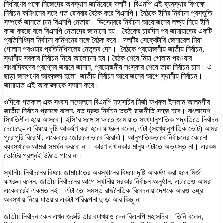
নির্ধারণের পক্ষে নিজেদের অবস্থান জানিয়েছে দলটি। বিএনপি এই ব্যবস্থার বিপক্ষে।
নির্বাচন কমিশনের সঙ্গে গত রোববার বৈঠক করে বিএনপি। বৈঠকে ইসির নির্বাচন প্রস্তুতি
সম্পর্কে জানতে চান বিএনপি নেতারা। ডিসেম্বরে নির্বাচন আয়োজনের লক্ষ্য নিয়ে ইসি
কাজ করছে বলে বিএনপি নেতাদের জানানো হয়। বৈঠকের চারদিন পর জামায়াতের একটি
প্রতিনিধিদল নির্বাচন কমিশনের সঙ্গে বৈঠক করে। দলটির সেক্রেটারি জেনারেল মিয়া
গোলাম পরওয়ার প্রতিনিধিদলের নেতৃত্ব দেন। বৈঠকে প্রয়োজনীয় জাতীয় নির্বাচন,
স্থানীয় সরকার নির্বাচন নিয়ে আলোচনা হয়। বৈঠক শেষে মিয়া গোলাম পরওয়ার
সাংবাদিকদের প্রশ্নের জবাবে জানান, প্রয়োজনীয় সংস্কার শেষে তারা নির্বাচন চান। এ
ছাড়া জনগণের আকাঙ্ক্ষা হলো জাতীয় নির্বাচন আয়োজনের আগে স্থানীয় নির্বাচন।
জামায়াত এই আকাঙ্ক্ষাকে সম্মান করে।
ওদিকে গতকাল এক সংবাদ সম্মেলনে বিএনপি মহাসচিব মির্জা ফখরুল ইসলাম আলমগীর
জাতীয় নির্বাচন প্রসঙ্গে বলেন, যত দ্রুত নির্বাচন ততই রাজনীতি সহজ হবে। বাংলাদেশ
স্থিতিশীল হয়ে আসবে। ইসি’র সঙ্গে সাক্ষাতে জামায়াত সংখ্যানুপাতিক পদ্ধতিতে নির্বাচন
চেয়েছে- এ বিষয়ে দৃষ্টি আকর্ষণ করা হলে ফখরুল বলেন, এটা (সংখ্যানুপাতিক ভোট) আমরা
পুরোপুরি বিরোধী, একেবারে জোরালোভাবে বিরোধী। আনুপাতিকভাবে নির্বাচনের কোনো
ব্যবস্থাকে আমরা সমর্থন করবো না। কারণ এখানকার মানুষ এটাতে অভ্যস্ত না। এরকম
ভোটের প্রশ্নই উঠতে পারে না।
স্থানীয় নির্বাচনের বিষয়ে জামায়াতের অবস্থানের বিষয়ে দৃষ্টি আকর্ষণ করা হলে মির্জা
ফখরুল বলেন, জাতীয় নির্বাচনের আগে স্থানীয় সরকার নির্বাচন অনুষ্ঠান, এটাতেও আমরা
একেবারেই একমত নই। এটা তো সমস্ত রাজনৈতিক বিবেচনায় দেশকে আরও ভঙ্গুর
অবস্থায় নিয়ে যাওয়ার একটা পরিকল্পনা ছাড়া আর কিছু না।
জাতীয় নির্বাচন কেন এখন জরুরি তার ব্যাখ্যাও দেন বিএনপি মহাসচিব। তিনি বলেন,