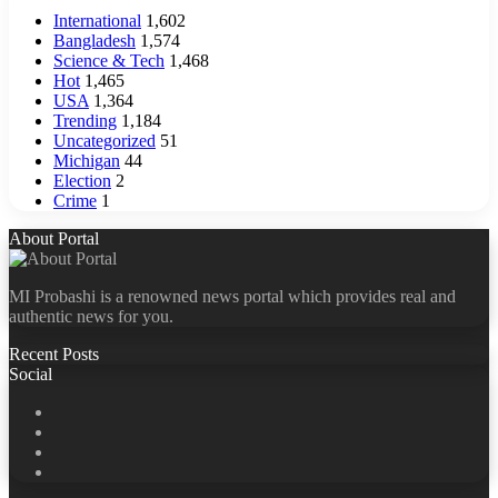
International
1,602
Bangladesh
1,574
Science & Tech
1,468
Hot
1,465
USA
1,364
Trending
1,184
Uncategorized
51
Michigan
44
Election
2
Crime
1
About Portal
MI Probashi is a renowned news portal which provides real and
authentic news for you.
Recent Posts
Social
Facebook
X
LinkedIn
YouTube