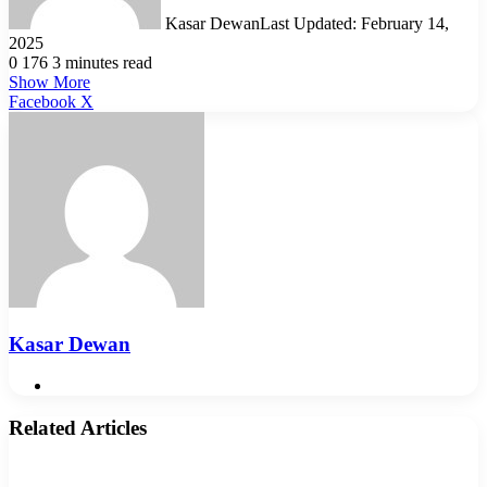
Kasar Dewan
Last Updated: February 14,
2025
0
176
3 minutes read
Show More
LinkedIn
Pinterest
Reddit
WhatsApp
Telegram
Viber
Share
Facebook
X
via
Email
Kasar Dewan
Website
Related Articles