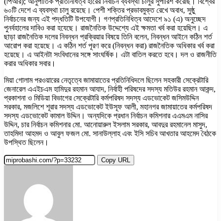
(পিআর); আনুপাতিক প্রতিনিধিত্ব হারের নির্বাচন ব্যবস্থা চালুর সুপারিশ করেছি। বিশ্বের
৬০টি দেশে এ ব্যবস্থা চালু রয়েছে। পেশী শক্তির প্রভাবমুক্ত রেখে অবাধ, সুষ্ঠু
নির্বাচনের জন্য এই পদ্ধতিটি উপযোগী। গণপ্রতিনিধিত্ব আদেশে ৯১ (এ) অনুচ্ছেদ
পুনর্বহালের দাবিও করা হযেছে। রাজনৈতিক উদ্দেশ্যে এই ক্ষমতা খর্ব করা হয়েছিল। এ
ছাড়া রাজনৈতিক দলের নিবন্ধন প্রক্রিয়ার বিষয়ে তিনি বলেন, নিবন্ধন আইনে কঠিন শর্ত
আরোপ করা হয়েছে। এ কঠিন শর্ত পূরণ করে (নিবন্ধন করা) রাজনৈতিক অধিকার খর্ব করা
হয়েছে। এ আইনটা সংবিধানের সঙ্গে সাংঘর্ষিক। এটা বাতিল করতে হবে। দল ও রাজনীতি
করার অধিকার সবার।
মিয়া গোলাম পরওয়ারের নেতৃত্বে জামায়াতের প্রতিনিধিদলে ছিলেন সহকারী সেক্রেটারি
জেনারেল এএইচএম হামিদুর রহমান আযাদ, নির্বাহী পরিষদের সদস্য মতিউর রহমান আকন্দ,
প্রকাশনা ও মিডিয়া বিভাগের সেক্রেটারি কর্মপরিষদ সদস্য এডভোকেট জসিমউদ্দিন
সরকার, মজলিশে শূরার সদস্য এডভোকেট ইউসূফ আলী, মহানগর জামায়াতের কর্মপরিষদ
সদস্য এডভোকেট কামাল উদ্দিন। অন্যদিকে প্রধান নির্বাচন কমিশনার এএমএম নাসির
উদ্দিন, চার নির্বাচন কমিশনার মো. আনোয়ারুল ইসলাম সরকার, আবদুর রহমানেল মাসুদ,
তাহমিদা আহমদ ও আবুল ফজল মো. সানাউল্লাহ এবং ইসি সচিব আখতার আহমেদ বৈঠকে
উপস্থিত ছিলেন।
Copy URL