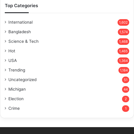
Top Categories
International
1,602
Bangladesh
1,574
Science & Tech
1,468
Hot
1,465
USA
1,364
Trending
1,184
Uncategorized
51
Michigan
44
Election
2
Crime
1