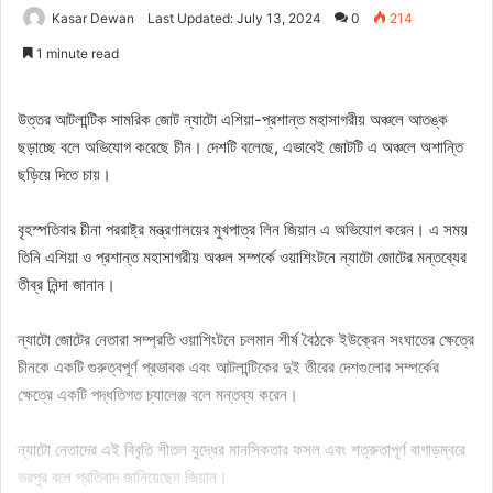
Kasar Dewan
Last Updated: July 13, 2024
0
214
1 minute read
উত্তর আটলান্টিক সামরিক জোট ন্যাটো এশিয়া-প্রশান্ত মহাসাগরীয় অঞ্চলে আতঙ্ক
ছড়াচ্ছে বলে অভিযোগ করেছে চীন। দেশটি বলেছে, এভাবেই জোটটি এ অঞ্চলে অশান্তি
ছড়িয়ে দিতে চায়।
বৃহস্পতিবার চীনা পররাষ্ট্র মন্ত্রণালয়ের মুখপাত্র লিন জিয়ান এ অভিযোগ করেন। এ সময়
তিনি এশিয়া ও প্রশান্ত মহাসাগরীয় অঞ্চল সম্পর্কে ওয়াশিংটনে ন্যাটো জোটের মন্তব্যের
তীব্র নিন্দা জানান।
ন্যাটো জোটের নেতারা সম্প্রতি ওয়াশিংটনে চলমান শীর্ষ বৈঠকে ইউক্রেন সংঘাতের ক্ষেত্রে
চীনকে একটি গুরুত্বপূর্ণ প্রভাবক এবং আটলান্টিকের দুই তীরের দেশগুলোর সম্পর্কের
ক্ষেত্রে একটি পদ্ধতিগত চ্যালেঞ্জ বলে মন্তব্য করেন।
ন্যাটো নেতাদের এই বিবৃতি শীতল যুদ্ধের মানসিকতার ফসল এবং শত্রুতাপূর্ণ বাগাড়ম্বরে
ভরপুর বলে প্রতিবাদ জানিয়েছেন জিয়ান।