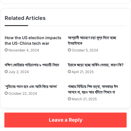
কমিশনের জয়েন্ট চিফ অব স্টাফস-এর ডেপুটি চেয়ারম্যান বলেছেন, যুক্তরাষ্ট্রই আঞ্চলিক
নিরাপত্তা ও শান্তির জন্য সবচেয়ে বড় হুমকি।
Related Articles
তিনি বলেন, ওয়াশিংটন এশিয়া ও প্রশান্ত মহাসাগরীয় অঞ্চলে ন্যাটোর একটি নতুন
সংস্করণ গড়ে তুলতে চায়। যাতে এ অঞ্চলে মার্কিন আধিপত্য রক্ষা করা যায়।
How the US election impacts
আগ্রাসী আচরণে চড়া মূল্য দিতে হচ্ছে
the US-China tech war
ইসরাইলকে
Related Articles
November 4, 2024
October 5, 2024
দক্ষিণ কোরিয়ায় গাড়িচাপায় ৯ পথচারী নিহত
ইরাকে জড়ো হচ্ছে মার্কিন সেনারা, কারণ কি?
গৃহযুদ্ধের মুখে দাঁড়িয়ে পাকিস্তান
July 2, 2024
November 25, 2024
April 21, 2025
‘পুতিনের পতন হবে এবং আমি ফিরে আসব’
গাজায় নির্বিচার শিশু হত্যা, সালমাহর ঈদ
হুমকির মুখে বিশ্ব ব্যবস্থা, সতর্কবার্তা ব্রিটিশ-মার্কিন
আসবে না, হুরও আর হাঁটতে শিখবে না
October 22, 2024
গোয়েন্দাপ্রধানদের
March 21, 2025
September 8, 2024
Leave a Reply