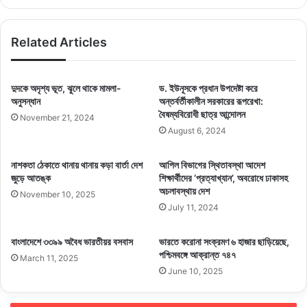
ক্রাফট লি. এবং গোল্ডস্টার গার্মেন্টস লি.-কে অর্থ বিভাগ এবং কেন্দ্রীয় তহবিল, শ্রম ও
কর্মসংস্থান মন্ত্রণালয় থেকে সুদমুক্ত ঋণ প্রদান করা হয়েছে। কিন্তু সুদমুক্ত ঋণের
টাকাও আনেক কারখানা পরিশোধ করছে না। ডিসেম্বর মাসের মধ্যে শিল্পপ্রতিষ্ঠানের জমি,
Related Articles
কারখানা, যন্ত্রপাতি বিক্রি করে হলেও ঋণের সব টাকা পরিশোধ করতে বলা হয়েছে। এ
ছাড়া শ্রমিকদের টাকা আদায়ে টিএনজেড গ্রুপ ও রোর ফ্যাশন লিমিটেডের ব্যবস্থাপনা
দুদকে অদৃশ্য ভূত, ঝুলে থাকে মামলা-
ড. ইউনূসকে প্রধান উপদেষ্টা করে
পরিচালক এবং ডার্ড গ্রুপের চেয়ারম্যান ও ব্যবস্থাপনা পরিচালকের বিরুদ্ধে ইন্টারপোলের
অনুসন্ধান
অন্তর্বর্তীকালীন সরকারের রূপরেখা:
রেড নোটিশ জারির জন্য উদ্যোগ নেওয়া হয়েছে।
বৈষম্যবিরোধী ছাত্র আন্দোলন
November 21, 2024
August 6, 2024
Copy URL
নাশকতা ঠেকাতে থানায় থানায় কড়া বার্তা দেশ
আপিল বিভাগের স্থিতাবস্থা আদেশ
জুড়ে আতঙ্ক
শিক্ষার্থীদের ‘প্রত্যাখ্যান’, অবরোধে ঢাকাসহ
অচলাবস্থায় দেশ
November 10, 2025
July 11, 2024
বাংলাদেশে ৩৩৯৯ অবৈধ ভারতীয়র বসবাস
ভারতে করোনা সংক্রমণ ৬ হাজার ছাড়িয়েছে,
পশ্চিমবঙ্গে আক্রান্ত ৭৪৭
March 11, 2025
June 10, 2025