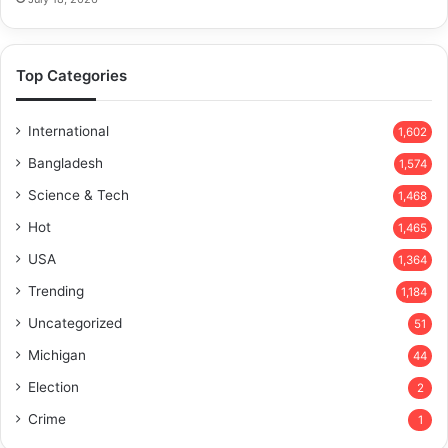
Top Categories
International
1,602
Bangladesh
1,574
Science & Tech
1,468
Hot
1,465
USA
1,364
Trending
1,184
Uncategorized
51
Michigan
44
Election
2
Crime
1