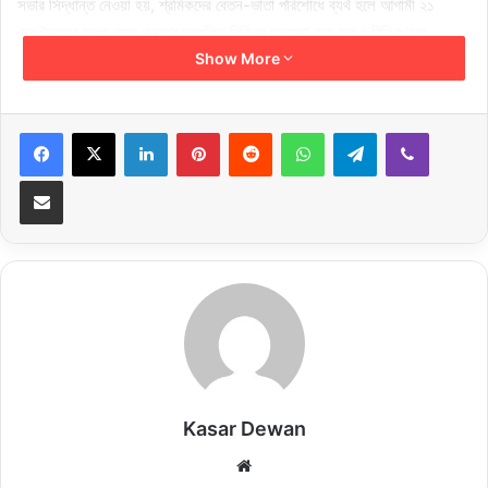
সভার সিদ্ধান্ত নেওয়া হয়, শ্রমিকদের বেতন-ভাতা পরিশোধে ব্যর্থ হলে আগামী ২১
সেপ্টেম্বরের মধ্যে নাসা গ্রুপের সম্পত্তি বিক্রির ব্যবস্থা করা হবে। বিক্রি করে
শ্রমিকের বেতন-ভাতাদি পরিশোধের বিষয়ে পদক্ষেপ নেওয়া হবে। এ সময়ের মধ্যে
Show More
সিদ্ধান্ত জানাতে ব্যর্থ হলে মালিকের বিরুদ্ধে আইনানুগ ব্যবস্থা নেওয়া হবে এবং নাসা
গ্রুপের মালিক, মালিকের স্ত্রী ও ছেলেমেয়ের পাসপোর্ট বাতিল করা হবে। ত্রিপক্ষীয় পরামর্শ
LinkedIn
Pinterest
Reddit
WhatsApp
Telegram
Viber
পরিষদ (টিসিসি)-এর ৮৯তম সভায় শ্রমিক, মালিক ও সরকারের মতামতের ভিত্তিতে শ্রম
আইন-২০০৬ সংশোধনের সিদ্ধান্ত নেওয়া হয়। এর ফলে শ্রমবাজারকে আরও গতিশীল
Share via Email
ও আন্তর্জাতিক মানসম্মত হবে এবং কারখানায় ট্রেড ইউনিয়ন আরও সহজ করা হচ্ছে।
শ্রম ও কর্মসংস্থান মন্ত্রণালয় এবং নৌপরিবহন মন্ত্রণালয়ের উপদেষ্টা ব্রিগেডিয়ার জেনারেল
(অব.) ড. এম সাখাওয়াত হোসেন বলেন, শ্রমিকদের পাওনা পরিশোধে সরকার কর্তৃক
বিভিন্ন পদক্ষেপ গ্রহণ করা হয়েছে এবং পলাতক মালিকদের বিরুদ্ধে ইন্টারপোলের রেড
নোটিশ জারি করা হয়েছে। শ্রমিকদের ন্যায্য অধিকার রক্ষায় আমরা দৃঢ়প্রতিজ্ঞ। যারা
শ্রমিকদের প্রতি অন্যায় করবে আমরা তাদের বিরুদ্ধে কঠোর হব। শ্রম অধিকার লঙ্ঘন ও
সংশ্লিষ্ট আইনগত অভিযোগে তাদের বিরুদ্ধে মামলা চলমান। শ্রম ও কর্মসংস্থান
মন্ত্রণালয় সূত্রে জানা যায়, বিভিন্ন শিল্পপ্রতিষ্ঠানের মালিকরা শ্রমিকদের পাওনা পরিশোধে
Kasar Dewan
ব্যর্থ হওয়ায় শ্রম অসন্তোষ নিরসনে সরকার বার্ডস গ্রুপ, টিএনজেড গ্রুপ, বেক্সিমকো
Website
গ্রুপ, ডার্ড গ্রুপ, নায়াগ্রা টেক্সটাইলস লি., রোয়ার ফ্যাশন লি., মাহমুদ জিন্স লি., স্টাইল