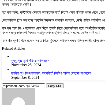
১৯৯১ সালের পর এই প্রথম ভারতের কোনো প্রধানমন্ত্রী ইউক্রেনে গেলেন। রাশিয়ার হামলা 
সফরে গিয়েছিলেন মোদি।
মনে করা হচ্ছে, কূটনৈতিক ক্ষেত্রে ভারসাম্যের বার্তা দিয়েই এবার রাশিয়ার শত্রু দেশে গ
জেলেনস্কির চিফ অব স্টাফ অ্যান্ড্রি ইয়রমাক সম্প্রতি বলেছেন, মোদি শান্তি প্রতিষ্ঠায় 
গত জুন মাসে জি-৭ সম্মেলনে যোগ দিতে ইতালি গিয়ে জেলেনস্কির সঙ্গে পার্শ্ববৈঠক ক
একজন মধ্যস্থতাকারী হিসাবে কতটুকু কার্যকর ভূমিকা রাখতে পারবেন, সেটিও স্পষ্ট নয়।
তিনি গত জুলাই মাসে মস্কো সফরে গিয়ে পুতিনকে আলিঙ্গন করায় ইউক্রনবাসীর তীব্র নিন্দ
Related Articles
গৃহযুদ্ধের মুখে দাঁড়িয়ে পাকিস্তান
November 25, 2024
হুমকির মুখে বিশ্ব ব্যবস্থা, সতর্কবার্তা ব্রিটিশ-মার্কিন গোয়েন্দাপ্রধানদের
September 8, 2024
Copy URL