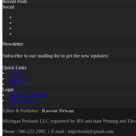
Recent Posts
Social
Facebook
X
LinkedIn
YouTube
Newsletter
Subscribe to our mailing list to get the new updates!
Quick Links
Home
About Us
News
Legal
Terms & Conditions
Privacy Policy
Editor & Publisher :
Kawsar Dewan
Michigan Probashi LLC registered by IRS and state Printing and El
Phone : 586-222-2982 । E-mail : miprobashi@gmail.com