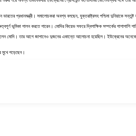
শুরুর পরে অবশ্য একাধিকবার ইউক্রেনের প্রেসিডেন্ট ভলোদিমির জেলেনস্কির সঙ্গে তার আলোচ
েলেন ভারতের প্রধানমন্ত্রী। সমালোচকরা অবশ্য বলছেন, যুক্তরাষ্ট্রসহ পশ্চিমা দুনিয়াকে সন্
গুরুত্বপূর্ণ ভূমিকা পালন করতে পারেন। মোদির কিয়েভ সফরে দ্বিপাক্ষিক সম্পর্কের পাশাপাশি 
রেছিলেন মোদি। তার আগে জাপানেও দুজনের একান্তে আলোচনা হয়েছিল। ইউক্রেনের অনেকেই 
ার মুখে পড়েছেন।