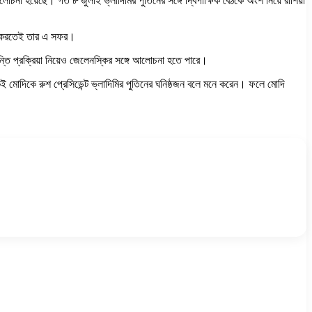
না হয়েছে। গত ৮ জুলাই ভ্লাদিমির পুতিনের সঙ্গে দ্বিপাক্ষিক বৈঠকে অংশ নিয়ে রাশিয়া
তুষ্ট করতেই তার এ সফর।
শান্তি প্রক্রিয়া নিয়েও জেলেনস্কির সঙ্গে আলোচনা হতে পারে।
মোদিকে রুশ প্রেসিডেন্ট ভ্লাদিমির পুতিনের ঘনিষ্ঠজন বলে মনে করেন। ফলে মোদি