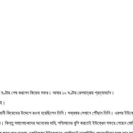
ত ঘণ্টায় শেষ করলেন কিয়েভ সফর। আবার ১০ ঘণ্টার রেলযাত্রায় প্রত্যাবর্তন।
িনেই।
াজধানী কিয়েভের উদ্দেশে রওনা হয়েছিলেন তিনি। শুক্রবার সেখানে পৌঁছান তিনি। এরপর ইউক্
নয়। কিন্তু সমালোচকদের অনেকের দাবি, পশ্চিমাদের খুশি করতেই ইউক্রেন সফরে গেছেন ম