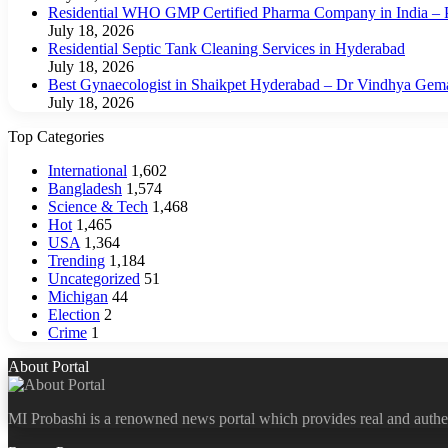
Residential WHO GMP Certified Pharma Company in India – P
July 18, 2026
Residential Septic Tank Cleaning Services in Hyderabad
July 18, 2026
Best Gynaecologist in Shaikpet Hyderabad – Dr Vindhya Gem
July 18, 2026
Top Categories
International
1,602
Bangladesh
1,574
Science & Tech
1,468
Hot
1,465
USA
1,364
Trending
1,184
Uncategorized
51
Michigan
44
Election
2
Crime
1
About Portal
MI Probashi is a renowned news portal which provides real and authe