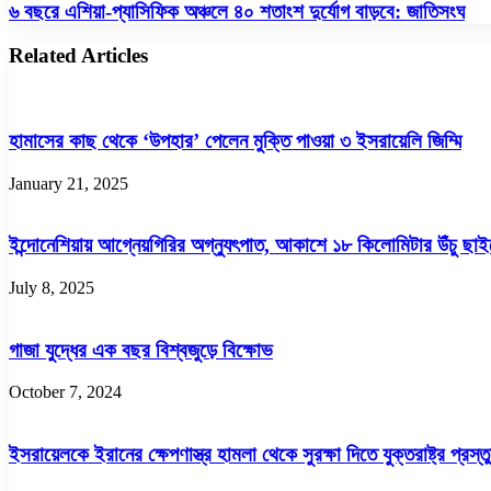
৩
৬
৬ বছরে এশিয়া-প্যাসিফিক অঞ্চলে ৪০ শতাংশ দুর্যোগ বাড়বে: জাতিসংঘ
দিনে
বছরে
মৃত
এশিয়া-
Related Articles
অন্তত
প্যাসিফিক
১৬;
অঞ্চলে
এগার
৪০
জেলায়
শতাংশ
হামাসের কাছ থেকে ‘উপহার’ পেলেন মুক্তি পাওয়া ৩ ইসরায়েলি জিম্মি
প্রায়
দুর্যোগ
৪৮
বাড়বে:
লাখ
January 21, 2025
জাতিসংঘ
মানুষ
ক্ষতিগ্রস্ত
ইন্দোনেশিয়ায় আগ্নেয়গিরির অগ্ন্যুৎপাত, আকাশে ১৮ কিলোমিটার উঁচু ছাই
July 8, 2025
গাজা যুদ্ধের এক বছর বিশ্বজুড়ে বিক্ষোভ
October 7, 2024
ইসরায়েলকে ইরানের ক্ষেপণাস্ত্র হামলা থেকে সুরক্ষা দিতে যুক্তরাষ্ট্র প্রস্