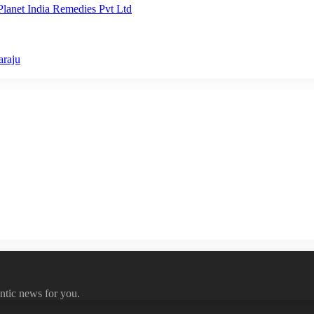
lanet India Remedies Pvt Ltd
araju
ntic news for you.