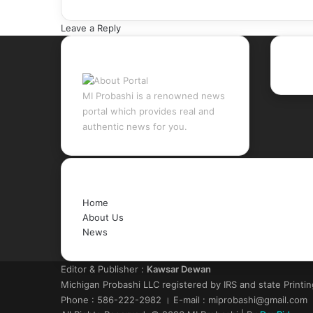
Leave a Reply
About Portal
Rec
MI Probashi is a renowned news
portal which provides real and
authentic news for you.
Quick Links
Home
About Us
News
Editor & Publisher :
Kawsar Dewan
Michigan Probashi LLC registered by IRS and state Printi
Phone : 586-222-2982 । E-mail : miprobashi@gmail.com