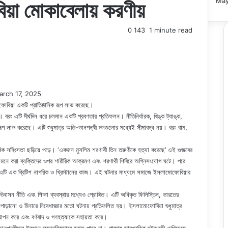
May
য়া মোকাবেলায় করণীয়
0
143
1 minute read
arch 17, 2025
োফোবিয়া একটি প্রাতিষ্ঠানিক রূপ লাভ করেছে।
 নয়। বরং এটি দীর্ঘদিন ধরে চলমান একটি প্রবণতার প্রতিফলন। নীতিনির্ধারক, থিঙ্ক ট্যাঙ্ক,
ক রূপ লাভ করেছে। এটি শুধুমাত্র অতি-ডানপন্থী দলগুলোর মধ্যেই সীমাবদ্ধ নয়। বরং বাম,
োবিক সহিংসতা ছড়িয়ে পড়ে। ‘একজন মুসলিম শরণার্থী তিন তরুণীকে হত্যা করেছে’ এই গুজবের
ে মনে করা ব্যক্তিদের ওপর শারীরিক আক্রমণ এবং শরণার্থী শিবিরে অগ্নিসংযোগ ঘটে। পরে
রং এটি এক ব্রিটিশ নাগরিক ও খ্রিস্টানের কাজ। এই ঘটনার মাধ্যমে সমাজে ইসলামোফোবিয়ার
িবাসন নীতি এবং শিক্ষা ব্যবস্থার মধ্যেও প্রোথিত। এটি অধিকৃত ফিলিস্তিন, ভারতের
ড়ানো ও মিনারে নিষেধাজ্ঞার মতো ঘটনায় প্রতিফলিত হয়। ইসলামোফোবিয়া শুধুমাত্র
স্থাপন করে এবং বর্ণবাদ ও গণহত্যাকে সহায়তা করে।