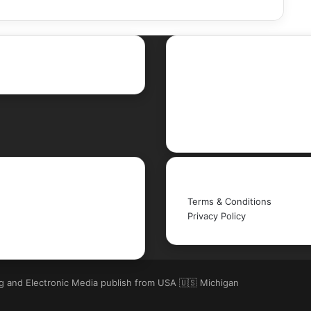
ent Posts
Social
Facebook
X
LinkedIn
YouTube
Legal
Terms & Conditions
Privacy Policy
ng and Electronic Media publish from USA 🇺🇸 Michigan