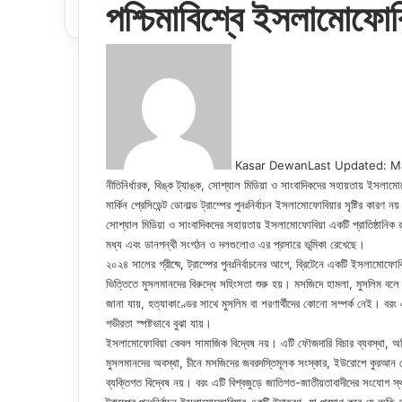
পশ্চিমাবিশ্বে ইসলামোফোবি
Kasar Dewan
Last Updated: M
নীতিনির্ধারক, থিঙ্ক ট্যাঙ্ক, সোশ্যাল মিডিয়া ও সাংবাদিকদের সহায়তায় ইসলাম
মার্কিন প্রেসিডেন্ট ডোনাল্ড ট্রাম্পের পুনঃনির্বাচন ইসলামোফোবিয়ার সৃষ্টির কারণ
সোশ্যাল মিডিয়া ও সাংবাদিকদের সহায়তায় ইসলামোফোবিয়া একটি প্রাতিষ্ঠানি
মধ্য এবং ডানপন্থী সংগঠন ও দলগুলোও এর প্রসারে ভূমিকা রেখেছে।
২০২৪ সালের গ্রীষ্মে, ট্রাম্পের পুনঃনির্বাচনের আগে, ব্রিটেনে একটি ইসলামোফ
ভিত্তিতে মুসলমানদের বিরুদ্ধে সহিংসতা শুরু হয়। মসজিদে হামলা, মুসলিম বল
জানা যায়, হত্যাকাণ্ডের সাথে মুসলিম বা শরণার্থীদের কোনো সম্পর্ক নেই। ব
গভীরতা স্পষ্টভাবে বুঝা যায়।
ইসলামোফোবিয়া কেবল সামাজিক বিদ্বেষ নয়। এটি ফৌজদারি বিচার ব্যবস্থা, অভ
মুসলমানদের অবস্থা, চীনে মসজিদের জবরদস্তিমূলক সংস্কার, ইউরোপে কুরআন পো
ব্যক্তিগত বিদ্বেষ নয়। বরং এটি বিশ্বজুড়ে জাতিগত-জাতীয়তাবাদীদের সংযোগ 