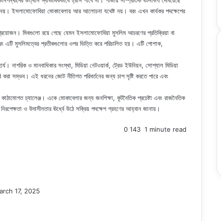
ানপন্থীদের উত্থান স্বাভাবিকভাবে হ্রাস পাবে না। গাজায় সাম্প্রতিক ঘটনাবলী দেখিয়েছে
যোগ্য নয়। ইসলামোফোবিয়া মোকাবেলায় আর আলোচনা যথেষ্ট নয়। বরং এখন কার্যকর পদক্ষেপের
প্রয়োজন। মিথগুলো রয়ে গেছে যেমন ইসলামোফোবিয়া মুসলিম আচরণের প্রতিক্রিয়া বা
। বরং এটি মুসলিমত্বের প্রতীকগুলোর ওপর ভিত্তি করে পরিচালিত হয়। এটি পোশাক,
। নাগরিক ও মানবাধিকার সংস্থা, মিডিয়া নেটওয়ার্ক, ট্রেড ইউনিয়ন, সোশ্যাল মিডিয়া
ট তৈরি করা সম্ভব। এই ধরনের জোট নীতিগত পরিবর্তনের জন্য চাপ সৃষ্টি করতে পারে এবং
 কাঠামোগত চ্যালেঞ্জ। একে মোকাবেলার জন্য জনশিক্ষা, কূটনৈতিক প্রচেষ্টা এবং রাজনৈতিক
নিরপেক্ষতা ও উদাসীনতার ঊর্ধ্বে উঠে সক্রিয় পদক্ষেপ গ্রহণের আহ্বান জানায়।
0
143
1 minute read
arch 17, 2025