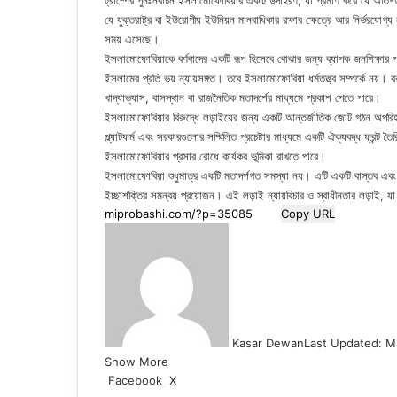
ট্রাম্পের পুনঃনির্বাচন ইসলামোফোবিয়ার একটি উদাহরণ, যা প্রমাণ করে যে অতি-ড
যে যুক্তরাষ্ট্র বা ইউরোপীয় ইউনিয়ন মানবাধিকার রক্ষার ক্ষেত্রে আর নির্ভর
সময় এসেছে।
ইসলামোফোবিয়াকে বর্ণবাদের একটি রূপ হিসেবে বোঝার জন্য ব্যাপক জনশিক্ষার 
ইসলামের প্রতি ভয় ন্যায়সঙ্গত। তবে ইসলামোফোবিয়া ধর্মতত্ত্ব সম্পর্কে নয়
খাদ্যাভ্যাস, বাসস্থান বা রাজনৈতিক মতাদর্শের মাধ্যমে প্রকাশ পেতে পারে।
ইসলামোফোবিয়ার বিরুদ্ধে লড়াইয়ের জন্য একটি আন্তর্জাতিক জোট গঠন অপরিহার্য
প্ল্যাটফর্ম এবং সরকারগুলোর সম্মিলিত প্রচেষ্টার মাধ্যমে একটি ঐক্যবদ্ধ ফ্রন্
ইসলামোফোবিয়ার প্রসার রোধে কার্যকর ভূমিকা রাখতে পারে।
ইসলামোফোবিয়া শুধুমাত্র একটি মতাদর্শগত সমস্যা নয়। এটি একটি বাস্তব এবং
ইচ্ছাশক্তির সমন্বয় প্রয়োজন। এই লড়াই ন্যায়বিচার ও স্বাধীনতার লড়াই, যা 
Copy URL
Kasar Dewan
Last Updated: M
Show More
LinkedIn
Pinterest
Reddit
WhatsApp
Telegram
Viber
Share
Facebook
X