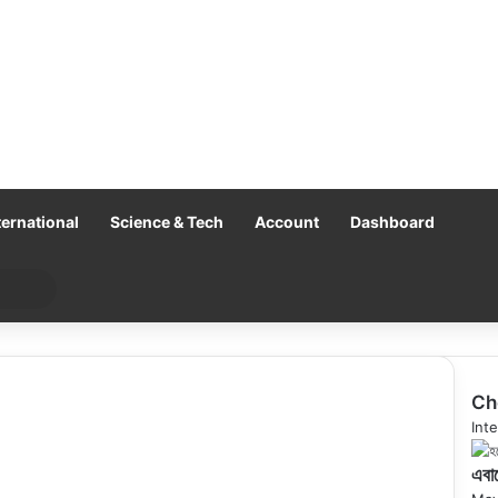
ternational
Science & Tech
Account
Dashboard
Search
for
Ch
Clo
Inte
এবার