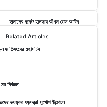
হামাসের
হামাসের রকেট হামলায় কাঁপল তেল আবিব
রকেট
হামলায়
Related Articles
কাঁপল
তেল
আবিব
েছেন জাতিসংঘের মহাসচিব
সদ নির্বাচন
ন্দুদের ভয়ঙ্কর ষড়যন্ত্র! মুখোশ উন্মোচন