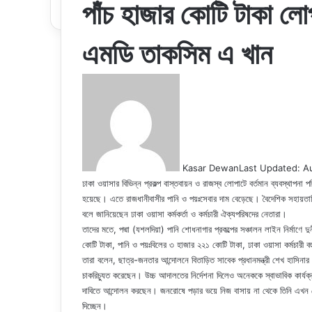
পাঁচ হাজার কোটি টাকা লো
এমডি তাকসিম এ খান
Kasar Dewan
Last Updated: A
ঢাকা ওয়াসার বিভিন্ন প্রকল্প বাস্তবায়ন ও রাজস্ব লোপাটে বর্তমান ব্যবস্থাপ
হয়েছে। এতে রাজধানীবাসীর পানি ও পয়ঃসেবার দাম বেড়েছে। বৈদেশিক সহায়তানির
বলে জানিয়েছেন ঢাকা ওয়াসা কর্মকর্তা ও কর্মচারী ঐক্যপরিষদের নেতারা।
তাদের মতে, পদ্মা (যশলদিয়া) পানি শোধনাগার প্রকল্পের সঞ্চালন লাইন নির্মাণে দুর
কোটি টাকা, পানি ও পয়ঃবিলের ৩ হাজার ২২১ কোটি টাকা, ঢাকা ওয়াসা কর্মচারী 
তারা বলেন, ছাত্র-জনতার আন্দোলনে বিতাড়িত সাবেক প্রধানমন্ত্রী শেখ হাসিন
চাকরিচ্যুত করেছেন। উচ্চ আদালতের নির্দেশনা দিলেও অনেককে স্বাভাবিক কার্যক্র
দাবিতে আন্দোলন করছেন। জনরোষে পড়ার ভয়ে নিজ বাসায় না থেকে তিনি এখন হ
দিচ্ছেন।