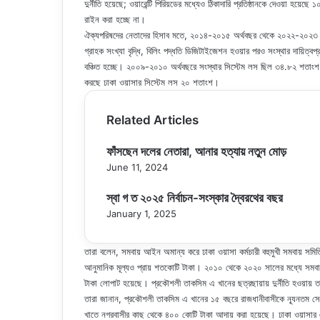
দুর্নীতি হয়েছে; ওয়ারেন্টি পিরিয়ডের মধ্যেও ঠিকাদারি প্রতিষ্ঠানকে দেওয়া হ
রাইন করা হচ্ছে না।
ঐক্যপরিষদের নেতাদের হিসাব মতে, ২০১৪-২০১৫ অর্থবছর থেকে ২০২২-২০২৩ অর্
গ্রাহক সংখ্যা বৃদ্ধি, বিলিং পদ্ধতি ডিজিটাইজেশন হওয়ার পরও সংস্থার দায়িত্ব
বঞ্চিত হচ্ছে। ২০০৯-২০১০ অর্থবছরে সংস্থার সিস্টেম লস ছিল ৩৪.৮২ শতাংশ এবং
করছে ঢাকা ওয়াসার সিস্টেম লস ২০ শতাংশ।
Related Articles
ফাঁসছেন দলের নেতারা, আনার হত্যায় নতুন মোড়
June 11, 2024
স্বা গ ত ২০২৫ নির্বাচন-সংস্কার দ্বৈরথের বছর
January 1, 2025
তারা বলেন, সমবায় আইন অমান্য করে ঢাকা ওয়াসা কর্মচারী বহুমুখী সমবায় সম
আনুমানিক মূল্যও প্রায় শতকোটি টাকা। ২০১০ থেকে ২০২০ সালের মধ্যে সমব
টাকা লোপাট হয়েছে। প্রকৌশলী তাকসিম এ খানের ছত্রছায়ায় দুর্নীতি হওয়ায় 
তারা জানান, প্রকৌশলী তাকসিম এ খানের ১৫ বছরে রাজধানীবাসীকে ন্যূনতম সেব
খাতে নগরবাসীর কাছ থেকে ৪০০ কোটি টাকা আদায় করা হয়েছে। ঢাকা ওয়াসার এ