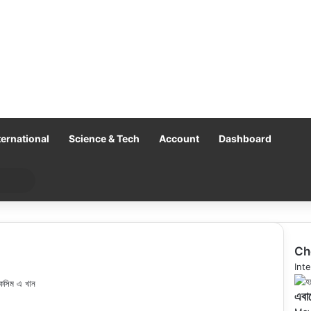
ternational
Science & Tech
Account
Dashboard
Search
for
Ch
Clo
Inte
াকসিম এ খান
এবার