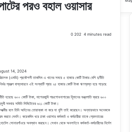
May
পাটের পরও বহাল ওয়াসার
0
202
4 minutes read
ugust 14, 2024
না পরিচালক (এমডি) প্রকৌশলী তাকসিম এ খানের সময়ে ৫ হাজার কোটি টাকার বেশি দুর্নীতি
্ভর প্রকল্প বাস্তবায়নে এই সংস্থাটি প্রায় ২৫ হাজার কোটি টাকা ঋণগ্রস্ত হয়ে পড়েছে
্নীতি হয়েছে ৬০০ কোটি টাকা, দাশেরকান্দি পয়ঃশোধনাগারের নিুমানের যন্ত্রপাতি ক্রয়ে ৬০০
বহুমুখী সমবায় সমিতি লিমিটেডের ৬২১ কোটি টাকা।
ার আত্মীয় বলে তিনি আইনের তোয়াক্কা না করে যা খুশি তাই করেছেন। অন্যায়ভাবে অনেককে
ম করতে দেননি। কয়েকদিন ধরে ঢাকা ওয়াসার কর্মকর্তা ও কর্মচারীরা তাকে গ্রেফতারের
োটেল সোনারগাঁওয়ে অবস্থান করছেন। সেখান থেকে অনলাইনে কর্মকর্তা-কর্মচারীদের নির্দেশ