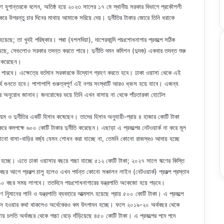
তফা যুগান্তরকে বলেন, অতিষ্ঠ হয়ে ২০২৩ সালের ১৭ মে স্থানীয় সরকার বিভাগে প্রকৌশলী
 করে উপরন্তু চার দিনের মাথায় আমাকে সরিয়ে দেয়। দুর্নীতির টাকার জোরে তিনি ধরাকে
য়েছে; তা খুবই পরিষ্কার। পদ্মা (যশলদিয়া), দাশেরকান্দি পয়ঃশোধনাগার প্রকল্পে সঠিক
য়েছে, সেগুলোও সরকার তদন্ত করতে পারে। দুর্নীতি দমন কমিশন (দুদক) একবার তদন্ত শুরু
ণত করেছেন।
তে পারবে। এক্ষেত্রে বর্তমান সরকারকে উদ্যোগ গ্রহণ করতে হবে। ঢাকা ওয়াসা থেকে এই
্থ গুনতে হবে। পাশাপাশি গুরুত্বপূর্ণ এই নগর সংস্থাটি আরও ধ্বংস হয়ে যাবে। এজন্য
ে দেখার অনুরোধ জানাব। জনরোষের ভয়ে তিনি এখন বাসায় না থেকে পাঁচতারকা হোটেল
নিয়ম ও দুর্নীতির একটি হিসাব কষেছেন। তাদের হিসাব অনুযায়ী-প্রায় ৪ হাজার কোটি টাকা
যবহার করে কমপক্ষে ৬০০ কোটি টাকার দুর্নীতি করেছেন। এছাড়া এ প্রকল্পের নেটওয়ার্ক না করে মূল
নো বাসা-বাড়ির বর্জ্য যেমন শোধন করা যাচ্ছে না, তেমনি কোনো রাজস্বও আদায় হচ্ছে
করা হচ্ছে। এতে ঢাকা ওয়াসার বছরে গচ্চা যাচ্ছে ৫১২ কোটি টাকা; ২০২৭ সালে ঋণের কিস্তি
বছর আগে প্রকল্প চালু হলেও এখন পর্যন্ত কোনো সঞ্চালন লাইন (নেটওয়ার্ক) প্রকল্প প্রস্তাব
তত ১০ বছর সময় লাগবে। ততদিনে পয়ঃশোধনাগারের যন্ত্রপাতি অকেজো হয়ে পড়বে।
ে নিুমানের পানি ও যন্ত্রপাতি ব্যবহারে আত্মসাৎ হয়েছে প্রায় ৫০০ কোটি টাকা। এ প্রকল্পে
উৎপাদন হওয়ার কথা থাকলেও অর্ধেকেরও কম উৎপাদন হচ্ছে। ফলে ২০১৯-২০ অর্থবছর থেকে
় চলতি অর্থবছর থেকে গচ্চা বেড়ে দাঁড়িয়েছে ৪৫০ কোটি টাকা। এ প্রকল্পের পদে পদে