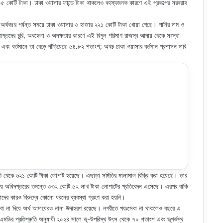
য়েছে ১০৫ কোটি টাকা। ঢাকা ওয়াসার ফান্ডে টাকা থাকলেও বহস্যজনক কারণে এই প্রকল্পের সরবরাহ
থবছর পর্যন্ত সময়ে ঢাকা ওয়াসার ৩ হাজার ২২১ কোটি টাকা খোয়া গেছে। পানির দাম ও
প্রাপ্তদের চুরি, অবহেলা ও অদক্ষতার কারণে এই বিপুল পরিমাণ রাজস্ব আদায় থেকে সংস্থা
 বর্তমানে তা বেড়ে দাঁড়িয়েছে ৫৪.৮২ শতাংশ; অথচ ঢাকা ওয়াসার বর্তমান প্রশাসন দাবি
িতি থেকে ৬২১ কোটি টাকা লোপাট হয়েছে। এছাড়া সমিতির মালামাল বিক্রি করা হয়েছে। তার
ায় অধিদপ্তরের তদন্তে ৩৩২ কোটি ৫২ লাখ টাকা লোপাটের প্রতিবেদন এসেছে। এরপর বাকি
তাদের কারও বিরুদ্ধে কোনো ধরনের ব্যবস্থা গ্রহণ করা হয়নি।
া না দিয়ে অর্থ আদায়েরও নানা উদাহরণ রয়েছে। নগরীতে পয়ঃসেবা না থাকলেও বছরে এ
মডির প্রতিশ্রুতি অনুযায়ী ২০২৪ সালে ভূ-উপরিস্থ উৎস থেকে ৭০ শতাংশ এবং ভূগর্ভস্থ