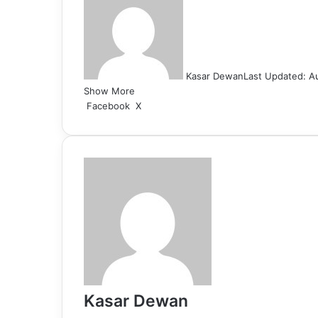
Kasar Dewan
Last Updated: A
Show More
LinkedIn
Pinterest
Reddit
WhatsApp
Telegram
Viber
Share
Facebook
X
via
Email
Kasar Dewan