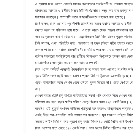
এ প্রসঙ্গে ঢাকা ওয়াসা বোর্ডের সাবেক চেয়ারম্যান প্রকৌশলী ড. গোলাম মোস্
তাকসিমের অনিয়ম ও দুর্নীতির বিষয়ে চিঠি লিখেছিলাম। মন্ত্রণালয় তার তদন্ত না
সরাজ্ঞান করেছেন। পাশাপাশি তাকে রাজনৈতিকভাবে সহায়তা করা হয়েছে।
তিনি বলেন, ঢাকা ওয়াসায় প্রকৌশলী তাকসিমের সময়ে ভয়াবহ অনিয়ম ও দুর্নীতি হ
তদন্ত করলে তা পরিষ্কার হয়ে যাবে। এছাড়া আরও যেসব প্রকল্প বাস্তবায়ন হ
করে রহস্যজনক কারণে থেমে যায়। মন্ত্রণালয়কে তিনি নিজ হাতের পুতুলে পরি
তিনি জানান, এখন পরিবর্তিত সময়; মন্ত্রণালয় বা দুদক চাইলে সঠিক তদন্ত কর
জগদ্দল পাথরকে না সরালে রাজধানীবাসীকে পানি ও পয়ঃসেবা পেতে বহুগুণ বেশি অর
বর্তমান সরকারের সংশ্লিষ্টদের তার দুর্নীতির বিষয়গুলো নিখুঁতভাবে তদন্ত কর
সোনারগাঁওয়ে অবস্থান করছেন বলে জানতে পেরেছি।
ঢাকা ওয়াসা কর্মকর্তা-কর্মচারী ঐক্যপরিষদ বিগত সময়ে ঢাকা ওয়াসায় সংঘটিত অ
ব্যয়ে নির্মিত দাশেরকান্দি পয়ঃশোধনাগার প্রকল্প নির্মাণে নিুমানের যন্ত্রপাতি ব্
প্রকল্প বাস্তবায়ন করায় সেখান থেকে কোনো সুফল মিলছে না। এতে সেখানে কো
না।
শোধনাগারের প্ল্যান্ট চালু রাখতে হাতিরঝিলের ময়লা পানি সেখানে নিয়ে শোধন 
পরিশোধ শুরু হলে বছরে ক্ষতির পরিমাণ বেড়ে দাঁড়াবে প্রায় ৮২৫ কোটি টাকা। ২ 
করেনি। এই মুহূর্তে সঞ্চালন লাইনের প্রক্রিয়া শুরু করলেও বাস্তবায়নে অন্
একই চিত্র পদ্মা-যশলদিয়া পানি শোধনাগার প্রকল্পেও। মূল সঞ্চালন লাইনে নির্মাণ
সরবরাহ লাইন তৈরি না করে প্রকল্প চালু করায় দৈনিক ৪৫ কোটি লিটার পানি 
ঢাকা ওয়াসার গচ্চা গেছে ১৪২ কোটি টাকা। আর ঋণের কিস্তি পরিশোধ শুরু হওয়ায