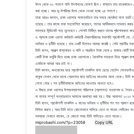
উৎস থেকে ৩০ শতাংশ পানি উৎপাদনের ঘোষণা ছিল। বাস্তবে তার ধারেকাছেও য
করা হচ্ছে। আর ভূ-উপরিস্থ উৎস থেকে নেওয়া হচ্ছে ২৪ শতাংশ।
তারা আরও জানান, ঢাকা ওয়াসায় পদোন্নতিতে তার সময়ে জ্যেষ্ঠতা মানা হয়নি।
হয়েছে। তার কাজে যারা সহযোগিতা করেছেন, তাদের আর্থিকভাবে লাভবান করার পা
সমন্বয়ে সিন্ডিকেট গড়ে তুলেছেন। লোপাট নির্বিঘ্ন করতে তাদের পৃষ্ঠপোষকতা ক
এ প্রসঙ্গে ঢাকা ওয়াসা কর্মকর্তা-কর্মচারী ঐক্যপরিষদের সভাপতি প্রকৌশলী মো
অনিয়ম ও দুর্নীতি হয়েছে। তার একটি হিসাবও আমরা করেছি। সেটা স্থানীয় স
তিনি বলেন, প্রকল্প বাস্তবায়ন ও পানি ও পয়ঃবিলে টাকা থেকে ৫ হাজার কোটি ট
কোটি টাকা ভর্তুকি দিতে হচ্ছে ঢাকা ওয়াসাকে। বৈদেশিক সহায়তা নিয়ে প্রকল্প 
এমডিকে আমরা আর চাই না।
তিনি জানান, জনরোষের ভয়ে প্রকৌশলী তাকসিম বাসা ছেড়ে হোটেল সোনারগাঁওয
থাকুক সেখান থেকে তাকে গ্রেফতার করে আইনের আওতায় আনা হোক। তিনি কর্মকর্তা
শোনা গেছে। সব দুর্নীতিবাজকে আইনের আওতায় আনতে হবে।
এ বিষয়ে ঢাকা ওয়াসার উপব্যবস্থাপনা পরিচালক (প্রশাসন) অধ্যাপক ড. সৈয়দ 
না মানায় সম্পূর্ণ অন্যায়ভাবে আমাকে বরখাস্ত করা হয়। উচ্চ আদালত ২০২
তিনি বলেন, প্রকৌশলী তাকসিম এ খানের অনিয়ম ও দুর্নীতির শত শত প্রমাণ রয়ে
নিশ্চিত করতে। আর তিনি যাতে কোনোভাবে পালিয়ে যেতে না পারেন সেদিকেও সংশ্
সদস্যরা সেখানে থাকেন, যে কোনো সময় তিনি পালিয়েও যেতে পারেন।
Copy URL