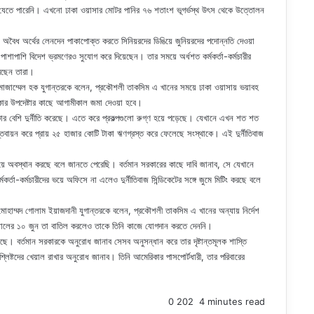
েতে পারেনি। এখনো ঢাকা ওয়াসার মোটর পানির ৭৬ শতাংশ ভূগর্ভস্থ উৎস থেকে উত্তোলন
 অবৈধ অর্থের লেনদেন পাকাপোক্ত করতে সিনিয়রদের ডিঙিয়ে জুনিয়রদের পদোন্নতি দেওয়া
শাপাশি বিদেশ ভ্রমণেরও সুযোগ করে দিয়েছেন। তার সময়ে অর্ধশত কর্মকর্তা-কর্মচারীর
রেছেন তারা।
. মোজাম্মেল হক যুগান্তরকে বলেন, প্রকৌশলী তাকসিম এ খানের সময়ে ঢাকা ওয়াসায় ভয়াবহ
রকার উপদেষ্টার কাছে আগামীকাল জমা দেওয়া হবে।
াকার বেশি দুর্নীতি করেছে। এতে করে প্রকল্পগুলো রুগ্ণ হয়ে পড়েছে। যেখানে এখন শত শত
বাস্তবায়ন করে প্রায় ২৫ হাজার কোটি টাকা ঋণগ্রস্ত করে ফেলেছে সংস্থাকে। এই দুর্নীতিবাজ
়ে অবস্থান করছে বলে জানতে পেরেছি। বর্তমান সরকারের কাছে দাবি জানাব, সে যেখানে
-কর্মচারীদের ভয়ে অফিসে না এলেও দুর্নীতিবাজ সিন্ডিকেটের সঙ্গে জুমে মিটিং করছে বলে
মোহাম্মদ গোলাম ইয়াজদানী যুগান্তরকে বলেন, প্রকৌশলী তাকসিম এ খানের অন্যায় নির্দেশ
৩ সালের ১০ জুন তা বাতিল করলেও তাকে তিনি কাজে যোগদান করতে দেননি।
ছে। বর্তমান সরকারকে অনুরোধ জানাব সেসব অনুসন্ধান করে তার দৃষ্টান্তমূলক শাস্তি
লিষ্টদের খেয়াল রাখার অনুরোধ জানাব। তিনি আমেরিকার পাসপোর্টধারী, তার পরিবারের
0
202
4 minutes read