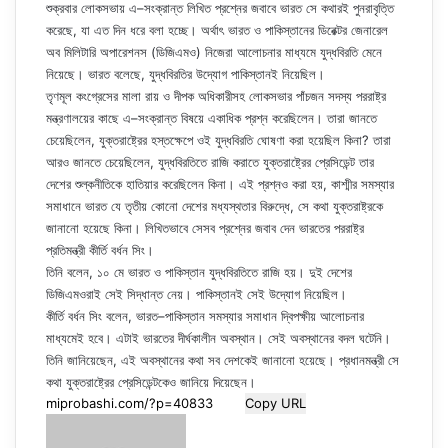
শুক্রবার লোকসভায় এ–সংক্রান্ত লিখিত প্রশ্নের জবাবে ভারত সে কথারই পুনরাবৃত্তি
করেছে, যা এত দিন ধরে বলা হচ্ছে। অর্থাৎ ভারত ও পাকিস্তানের ডিরেক্টর জেনারেল
অব মিলিটারি অপারেশনস (ডিজিএমও) নিজেরা আলোচনার মাধ্যমে যুদ্ধবিরতি মেনে
নিয়েছে। ভারত বলেছে, যুদ্ধবিরতির উদ্যোগ পাকিস্তানই নিয়েছিল।
তৃণমূল কংগ্রেসের মালা রায় ও দীপক অধিকারীসহ লোকসভার পাঁচজন সদস্য পররাষ্ট্র
মন্ত্রণালয়ের কাছে এ–সংক্রান্ত বিষয়ে একাধিক প্রশ্ন করেছিলেন। তারা জানতে
চেয়েছিলেন, যুক্তরাষ্ট্রের হস্তক্ষেপে ওই যুদ্ধবিরতি ঘোষণা করা হয়েছিল কিনা? তারা
আরও জানতে চেয়েছিলেন, যুদ্ধবিরতিতে রাজি করাতে যুক্তরাষ্ট্রের প্রেসিডেন্ট তার
দেশের শুল্কনীতিকে হাতিয়ার করেছিলেন কিনা। এই প্রশ্নও করা হয়, কাশ্মীর সমস্যার
সমাধানে ভারত যে তৃতীয় কোনো দেশের মধ্যস্থতার বিরুদ্ধে, সে কথা যুক্তরাষ্ট্রকে
জানানো হয়েছে কিনা। লিখিতভাবে সেসব প্রশ্নের জবাব দেন ভারতের পররাষ্ট্র
প্রতিমন্ত্রী কীর্তি বর্ধন সিং।
তিনি বলেন, ১০ মে ভারত ও পাকিস্তান যুদ্ধবিরতিতে রাজি হয়। দুই দেশের
ডিজিএমওরাই সেই সিদ্ধান্ত নেয়। পাকিস্তানই সেই উদ্যোগ নিয়েছিল।
কীর্তি বর্ধন সিং বলেন, ভারত–পাকিস্তান সমস্যার সমাধান দ্বিপক্ষীয় আলোচনার
মাধ্যমেই হবে। এটাই ভারতের দীর্ঘকালীন অবস্থান। সেই অবস্থানের বদল ঘটেনি।
তিনি জানিয়েছেন, এই অবস্থানের কথা সব দেশকেই জানানো হয়েছে। প্রধানমন্ত্রী সে
কথা যুক্তরাষ্ট্রের প্রেসিডেন্টকেও জানিয়ে দিয়েছেন।
Copy URL