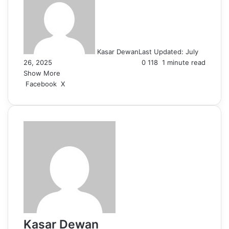
Kasar Dewan
Last Updated: July
26, 2025
0
118
1 minute read
Show More
LinkedIn
Pinterest
Reddit
WhatsApp
Telegram
Viber
Share
Facebook
X
via
Email
Kasar Dewan