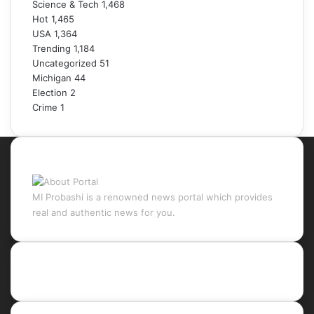
Science & Tech
1,468
Hot
1,465
USA
1,364
Trending
1,184
Uncategorized
51
Michigan
44
Election
2
Crime
1
About Portal
MI Probashi is a renowned news portal which provides
real and authentic news for you.
Recent Posts