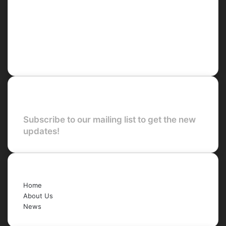
Social
Facebook
X
LinkedIn
YouTube
Newsletter
Subscribe to our mailing list to get the new
updates!
Quick Links
Home
About Us
News