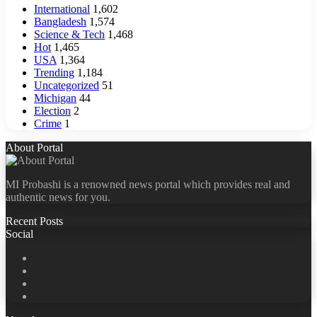
International
1,602
Bangladesh
1,574
Science & Tech
1,468
Hot
1,465
USA
1,364
Trending
1,184
Uncategorized
51
Michigan
44
Election
2
Crime
1
About Portal
MI Probashi is a renowned news portal which provides real and
authentic news for you.
Recent Posts
Social
Facebook
X
LinkedIn
YouTube