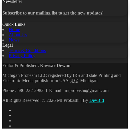
Newsletter
Subscribe to our mailing list to get the new updates!
Quick Links
Home
About Us
News
Legal
Terms & Conditions
Privacy Policy
Editor & Publisher :
Kawsar Dewan
Michigan Probashi LLC registered by IRS and state Printing and
Electronic Media publish from USA 🇺🇸 Michigan
Phone : 586-222-2982 । E-mail : miprobashi@gmail.com
All Rights Reserved: © 2026 MI Probashi | By
DevBid
Facebook
X
LinkedIn
YouTube