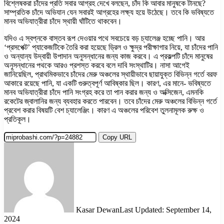
বিশ্লেষকরা চাঁদের প্রতি সবার আগ্রহ দেখে বলছেন, চাঁদ কি আবার মানুষকে টানছে?
সাম্প্রতিক চাঁদে অভিযান যেন সবারই আগ্রহের লক্ষ্য হয়ে উঠেছে। তবে কি ভবিষ্যতে
মানব অভিযাত্রীরা চাঁদে স্থায়ী ঘাঁটিতে থাকবেন।
যদিও এ স্বপ্নকে বাস্তব রূপ দেওয়ার পথে সবচেয়ে বড় চ্যালেঞ্জ হচ্ছে পানি। আর
‘প্রসপেক্ট’ প্যাকেজটিকে তৈরি করা হয়েছে ড্রিল ও ক্ষুদ্র পরীক্ষাগার নিয়ে, যা চাঁদের পানি
ও অন্যান্য উদ্বায়ী উপাদান অনুসন্ধানের জন্য কাজ করবে। এ প্রকল্পটি চাঁদে মানুষের
অনুসন্ধানের পথকে আরও প্রশস্ত করবে বলে দাবি সংস্থাটির। নাসা আগেই
জানিয়েছিল, প্রাথমিকভাবে চাঁদের মেরু অঞ্চলের স্থায়ীভাবে ছায়াযুক্ত বিভিন্ন গর্তে বরফ
আকারে রয়েছে পানি, যা একটি গুরুত্বপূর্ণ আবিষ্কার ছিল। কারণ, এর মানে- ভবিষ্যতে
মানব অভিযাত্রীরা চাঁদে পানি সংগ্রহ করে তা পান করার জন্য ও অক্সিজেন, এমনকি
রকেটের জ্বালানির জন্য ব্যবহার করতে পারবেন। তবে চাঁদের মেরু অঞ্চলের বিভিন্ন গর্তে
প্রবেশ করার বিষয়টি বেশ চ্যালেঞ্জিং। কারণ এ অঞ্চলের পরিবেশ তুলনামূলক রুক্ষ ও
প্রতিকূল।
Copy URL
Kasar Dewan
Last Updated: September 14,
2024