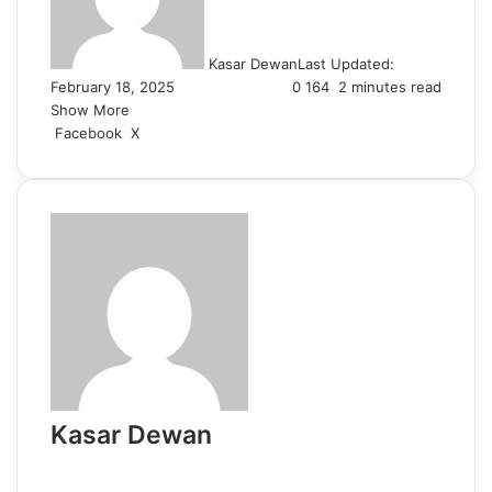
Kasar Dewan
Last Updated:
February 18, 2025
0
164
2 minutes read
Show More
LinkedIn
Pinterest
Reddit
WhatsApp
Telegram
Viber
Share
Facebook
X
via
Email
Kasar Dewan
Website