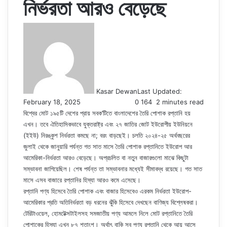
নির্ভরতা আরও বেড়েছে
Kasar Dewan
Last Updated:
February 18, 2025
0
164
2 minutes read
বিশ্বের মোট ১৯৫টি দেশের প্রায় সবক’টিতে বাংলাদেশের তৈরি পোশাক রপ্তানি হয়
এখন। তবে ঐতিহাসিকভাবে যুক্তরাষ্ট্র এবং ২৭ জাতির জোট ইউরোপীয় ইউনিয়নে
(ইইউ) নিরঙ্কুশ নির্ভরতা কমছে না; বরং বাড়ছেই। চলতি ২০২৪-২৫ অর্থবছরের
জুলাই থেকে জানুয়ারি পর্যন্ত গত সাত মাসে তৈরি পোশাক রপ্তানিতে ইউরোপ আর
আমেরিকা-নির্ভরতা আরও বেড়েছে। অপ্রচলিত বা নতুন বাজারগুলো মাঝে কিছুটা
সম্ভাবনা জাগিয়েছিল। শেষ পর্যন্ত তা সম্ভাবনার মধ্যেই সীমাবদ্ধ রয়েছে। গত সাত
মাসে এসব বাজারে রপ্তানির হিস্যা আরও কমে এসেছে।
রপ্তানি পণ্য হিসেবে তৈরি পোশাক এবং বাজার হিসেবেও এরকম নির্ভরতা ইউরোপ-
আমেরিকার প্রতি অতিনির্ভরতা বড় ধরনের ঝুঁকি হিসেবে দেখছেন বাণিজ্য বিশ্লেষকরা।
টেরিটাওয়েল, হোমটেক্সটাইলসহ সমজাতীয় পণ্য আমলে নিলে মোট রপ্তানিতে তৈরি
পোশাকের হিস্যা এখন ৮৭ শতাংশ। অর্থাৎ বাকি সব পণ্য রপ্তানি থেকে আয় আসে