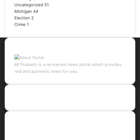
Uncategorized
51
Michigan
44
Election
2
Crime
1
About Portal
MI Probashi is a renowned news portal which provides
real and authentic news for you.
Recent Posts
Social
Facebook
X