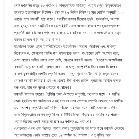
মোট রপ্তানির মাত্র ১৩ শতাংশ। আন্তর্জাতিক বাণিজ্যে পণ্যের শ্রেণি চিহ্নিতকরণে
ব্যবহৃত হারমোনাইজ সিস্টেম (এইচএস) ৬ ডিজিট বিশিষ্ট পণ্যের কোডিং অনুযায়ী ২০০
ধরনের পণ্য রপ্তানি হয়ে থাকে। প্রচলিত বাজার হিসেবে ইইউ, যুক্তরাষ্ট্র, কানাডা
এবং ২০২০ সালে ব্রেক্সিটের মাধ্যমে ইইউ থেকে আলাদা হওয়ার পর যুক্তরাজ্যকেও
প্রচলতি বাজার হিসেবে গণ্য করা হচ্ছে। এর বাইরের সব দেশকে অপ্রচলিত বা নতুন
বাজার হিসেবে গণ্য করা হয়ে থাকে।
বাংলাদেশ ফরেন ট্রেড ইনস্টিটিউটের (বিএফটিইউ) সাবেক পরিচালক এবং বাণিজ্য
বিশ্লেষক ড. মোস্তফা আবিদ খান সমকালকে বলেন, বাংলাদেশ বেশি উৎপাদন করে,
এমন পণ্যের চাহিদা যেসব দেশে বেশি, সেখানে রপ্তানি বাড়ছে। ইউরোপ-আমেরিকায়
রপ্তানি বেড়ে চলার এটা প্রধান কারণ। এ ছাড়া সাম্প্রতিক চীনের শুল্ক বিরোধের
কারণে যুক্তরাষ্ট্রে দেশটির রপ্তানি কমছে। নতুন প্রশাসন চীনা পণ্যে শুল্কারোপের
ঘোষণা আগেই দিয়েছে। এর পর থেকেই চীনা পণ্যে মার্কিন ক্রেতাদের আগ্রহ কমতে
শুরু করে, যার বড় সুবিধা পেয়েছে বাংলাদেশ।
রপ্তানি উন্নয়ন ব্যুরোর (ইপিবি) তথ্য-উপাত্ত অনুযায়ী, গত সাত মাসে ২৭ জাতির
জোট ইইউতে গত অর্থবছরের একই সময়ের চেয়ে পােশাক রপ্তানি বেড়েছে ১৩ দশমিক
৯১ শতাংশ। রপ্তানির মোট পরিমাণ দাঁড়াল ১ হাজার ১৮১ কোটি ডলারেরও বেশি।
এতে বিশ্ববাজারে দেশের রপ্তানি আয়ে ইইউর হিস্যা দাঁড়ায় ৫০ দশমিক ১৫ শতাংশ।
গত অর্থবছরের একই সময়ে যা ছিল ৪৯ দশমিক ৩১ শতাংশ।
একইভাবে একক দেশ হিসেবে প্রধান বাজার যুক্তরাষ্ট্রে গত সাত মাসে রপ্তানি বেড়েছে
গত অর্থবছরের একই সময়ের চেয়ে ১৬ দশমিক ৪৫ শতাংশ। এই বৃদ্ধির ফলে