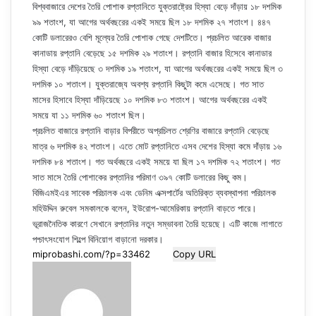
বিশ্ববাজারে দেশের তৈরি পোশাক রপ্তানিতে যুক্তরাষ্ট্রের হিস্যা বেড়ে দাঁড়ায় ১৮ দশমিক
৯৯ শতাংশ, যা আগের অর্থবছরের একই সময়ে ছিল ১৮ দশমিক ২৭ শতাংশ। ৪৪৭
কোটি ডলারেরও বেশি মূল্যের তৈরি পোশাক গেছে দেশটিতে। প্রচলিত আরেক বাজার
কানাডায় রপ্তানি বেড়েছে ১৫ দশমিক ২৯ শতাংশ। রপ্তানি বাজার হিসেবে কানাডার
হিস্যা বেড়ে দাঁড়িয়েছে ৩ দশমিক ১৯ শতাংশ, যা আগের অর্থবছরের একই সময়ে ছিল ৩
দশমিক ১০ শতাংশ। যুক্তরাজ্যে অবশ্য রপ্তানি কিছুটা কমে এসেছে। গত সাত
মাসের হিসাবে হিস্যা দাঁড়িয়েছে ১০ দশমিক ৮৩ শতাংশ। আগের অর্থবছরের একই
সময়ে যা ১১ দশমিক ৬০ শতাংশ ছিল।
প্রচলিত বাজারে রপ্তানি বাড়ার বিপরীতে অপ্রচিলত শ্রেণির বাজারে রপ্তানি বেড়েছে
মাত্র ৬ দশমিক ৪২ শতাংশ। এতে মোট রপ্তানিতে এসব দেশের হিস্যা কমে দাঁড়ায় ১৬
দশমিক ৮৪ শতাংশ। গত অর্থবছরে একই সময়ে যা ছিল ১৭ দশমিক ৭২ শতাংশ। গত
সাত মাসে তৈরি পোশাকের রপ্তানির পরিমাণ ৩৯৭ কোটি ডলারের কিছু কম।
বিজিএমইএর সাবেক পরিচালক এবং ডেনিম এক্সপার্টের অতিরিক্ত ব্যবস্থাপনা পরিচালক
মহিউদ্দিন রুবেল সমকালকে বলেন, ইউরোপ-আমেরিকায় রপ্তানি বাড়তে পারে।
ভূরাজনৈতিক কারণে সেখানে রপ্তানির নতুন সম্ভাবনা তৈরি হয়েছে। এটি কাজে লাগাতে
পশ্চাৎসংযোগ শিল্পে বিনিয়োগ বাড়ানো দরকার।
Copy URL