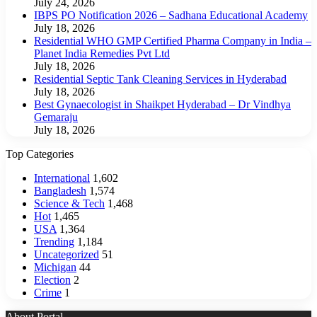
July 24, 2026
IBPS PO Notification 2026 – Sadhana Educational Academy
July 18, 2026
Residential WHO GMP Certified Pharma Company in India –
Planet India Remedies Pvt Ltd
July 18, 2026
Residential Septic Tank Cleaning Services in Hyderabad
July 18, 2026
Best Gynaecologist in Shaikpet Hyderabad – Dr Vindhya
Gemaraju
July 18, 2026
Top Categories
International
1,602
Bangladesh
1,574
Science & Tech
1,468
Hot
1,465
USA
1,364
Trending
1,184
Uncategorized
51
Michigan
44
Election
2
Crime
1
About Portal