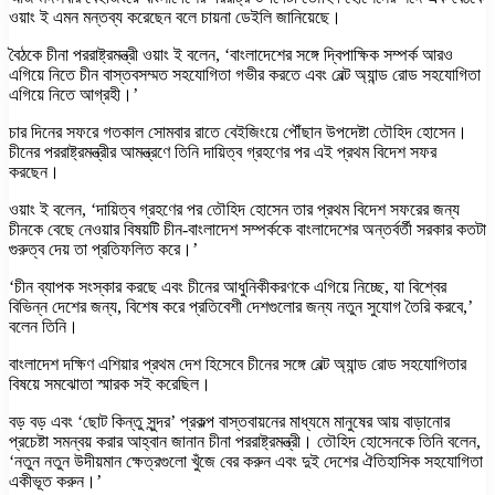
ওয়াং ই এমন মন্তব্য করেছেন বলে চায়না ডেইলি জানিয়েছে।
বৈঠকে চীনা পররাষ্ট্রমন্ত্রী ওয়াং ই বলেন, ‘বাংলাদেশের সঙ্গে দ্বিপাক্ষিক সম্পর্ক আরও
এগিয়ে নিতে চীন বাস্তবসম্মত সহযোগিতা গভীর করতে এবং বেল্ট অ্যান্ড রোড সহযোগিতা
এগিয়ে নিতে আগ্রহী।’
চার দিনের সফরে গতকাল সোমবার রাতে বেইজিংয়ে পৌঁছান উপদেষ্টা তৌহিদ হোসেন।
চীনের পররাষ্ট্রমন্ত্রীর আমন্ত্রণে তিনি দায়িত্ব গ্রহণের পর এই প্রথম বিদেশ সফর
করছেন।
ওয়াং ই বলেন, ‘দায়িত্ব গ্রহণের পর তৌহিদ হোসেন তার প্রথম বিদেশ সফরের জন্য
চীনকে বেছে নেওয়ার বিষয়টি চীন-বাংলাদেশ সম্পর্ককে বাংলাদেশের অন্তর্বর্তী সরকার কতটা
গুরুত্ব দেয় তা প্রতিফলিত করে।’
‘চীন ব্যাপক সংস্কার করছে এবং চীনের আধুনিকীকরণকে এগিয়ে নিচ্ছে, যা বিশ্বের
বিভিন্ন দেশের জন্য, বিশেষ করে প্রতিবেশী দেশগুলোর জন্য নতুন সুযোগ তৈরি করবে,’
বলেন তিনি।
বাংলাদেশ দক্ষিণ এশিয়ার প্রথম দেশ হিসেবে চীনের সঙ্গে বেল্ট অ্যান্ড রোড সহযোগিতার
বিষয়ে সমঝোতা স্মারক সই করেছিল।
বড় বড় এবং ‘ছোট কিন্তু সুন্দর’ প্রকল্প বাস্তবায়নের মাধ্যমে মানুষের আয় বাড়ানোর
প্রচেষ্টা সমন্বয় করার আহ্বান জানান চীনা পররাষ্ট্রমন্ত্রী। তৌহিদ হোসেনকে তিনি বলেন,
‘নতুন নতুন উদীয়মান ক্ষেত্রগুলো খুঁজে বের করুন এবং দুই দেশের ঐতিহাসিক সহযোগিতা
একীভূত করুন।’