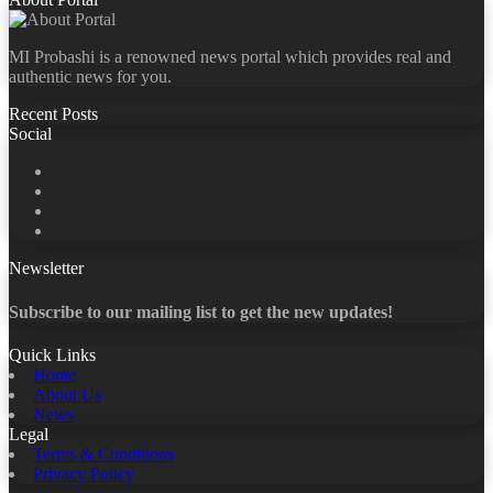
MI Probashi is a renowned news portal which provides real and
authentic news for you.
Recent Posts
Social
Facebook
X
LinkedIn
YouTube
Newsletter
Subscribe to our mailing list to get the new updates!
Quick Links
Home
About Us
News
Legal
Terms & Conditions
Privacy Policy