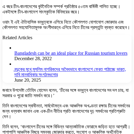
এ বছর চীন-বাংলাদেশের কূটনৈতিক সম্পর্ক প্রতিষ্ঠার ৫০তম বার্ষিকী পালিত হচ্ছে।
একইসঙ্গে চীন-বাংলাদেশ সাংস্কৃতিক বিনিময়ের বছর।
ওয়াং ই এই ঐতিহাসিক বন্ধুত্বকে এগিয়ে নিতে কৌশলগত যোগাযোগ জোরদার এবং
কৌশলগত সহযোগিতামূলক অংশীদারত্ব এগিয়ে নিতে চীনের প্রস্তুতি ব্যক্ত করেছেন।
Related Articles
Bangladesh can be an ideal place for Russian tourism lovers
December 28, 2022
বন্দুকের মুখে মুসলিম নাগরিকদের অবৈধভাবে বাংলাদেশে ফেরত পাঠাচ্ছে ভারত,
দাবি মানবাধিকার সংগঠনগুলোর
June 20, 2025
জবাবে উপদেষ্টা তৌহিদ হোসেন বলেন, ‘চীনের সঙ্গে বন্ধুত্ব বাংলাদেশের সব দল চায়, যা
সরকার ও পুরো জাতি সমর্থন করে।’
তিনি বাংলাদেশের স্বাধীনতা, সার্বভৌমত্ব এবং আঞ্চলিক অখণ্ডতা রক্ষায় চীনের সমর্থনের
জন্য ধন্যবাদ জানান এবং এক-চীন নীতির প্রতি বাংলাদেশের দৃঢ় সমর্থনের প্রতিশ্রুতি
দেন।
তিনি বলেন, ‘বাংলাদেশ চীনের সঙ্গে বিভিন্ন আন্তর্জাতিক ফোরামে জড়িত হতে আগ্রহী।
পাশাপাশি আঞ্চলিক বিষয়ে সমন্বয় জোরদার করতে, সংযোগ ও আঞ্চলিক অর্থনৈতিক