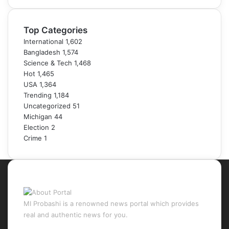
Top Categories
International
1,602
Bangladesh
1,574
Science & Tech
1,468
Hot
1,465
USA
1,364
Trending
1,184
Uncategorized
51
Michigan
44
Election
2
Crime
1
About Portal
MI Probashi is a renowned news portal which provides
real and authentic news for you.