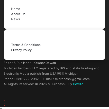
Quick Links
Home
About Us
News
Legal
Terms & Conditions
Privacy Policy
Editor & Publisher :
Kawsar Dewan
Michigan Probashi LLC registered by IRS and state Printing and
Electronic Media publish from USA 🇺🇸 Michigan
Phone : 586-222-2982 । E-mail : miprobashi@gmail.com
All Rights Reserved: © 2026 MI Probashi | By
DevBid
Facebook
X
LinkedIn
YouTube