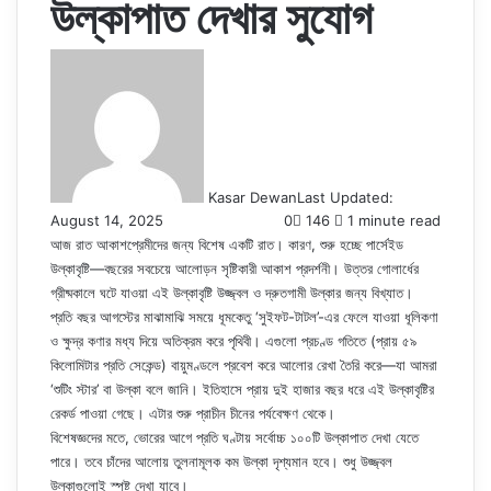
উল্কাপাত দেখার সুযোগ
Kasar Dewan
Last Updated:
August 14, 2025
0
146
1 minute read
আজ রাত আকাশপ্রেমীদের জন্য বিশেষ একটি রাত। কারণ, শুরু হচ্ছে পার্সেইড
উল্কাবৃষ্টি—বছরের সবচেয়ে আলোড়ন সৃষ্টিকারী আকাশ প্রদর্শনী। উত্তর গোলার্ধের
গ্রীষ্মকালে ঘটে যাওয়া এই উল্কাবৃষ্টি উজ্জ্বল ও দ্রুতগামী উল্কার জন্য বিখ্যাত।
প্রতি বছর আগস্টের মাঝামাঝি সময়ে ধূমকেতু ‘সুইফট-টাটল’-এর ফেলে যাওয়া ধূলিকণা
ও ক্ষুদ্র কণার মধ্য দিয়ে অতিক্রম করে পৃথিবী। এগুলো প্রচণ্ড গতিতে (প্রায় ৫৯
কিলোমিটার প্রতি সেকেন্ড) বায়ুমণ্ডলে প্রবেশ করে আলোর রেখা তৈরি করে—যা আমরা
‘শুটিং স্টার’ বা উল্কা বলে জানি। ইতিহাসে প্রায় দুই হাজার বছর ধরে এই উল্কাবৃষ্টির
রেকর্ড পাওয়া গেছে। এটার শুরু প্রাচীন চীনের পর্যবেক্ষণ থেকে।
বিশেষজ্ঞদের মতে, ভোরের আগে প্রতি ঘণ্টায় সর্বোচ্চ ১০০টি উল্কাপাত দেখা যেতে
পারে। তবে চাঁদের আলোয় তুলনামূলক কম উল্কা দৃশ্যমান হবে। শুধু উজ্জ্বল
উল্কাগুলোই স্পষ্ট দেখা যাবে।