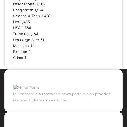
International
1,602
Bangladesh
1,574
Science & Tech
1,468
Hot
1,465
USA
1,364
Trending
1,184
Uncategorized
51
Michigan
44
Election
2
Crime
1
About Portal
MI Probashi is a renowned news portal which provides
real and authentic news for you.
Recent Posts