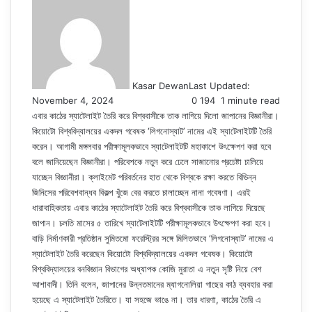
Kasar Dewan
Last Updated:
November 4, 2024
0
194
1 minute read
এবার কাঠের স্যাটেলাইট তৈরি করে বিশ্ববাসীকে তাক লাগিয়ে দিলো জাপানের বিজ্ঞানীরা।
কিয়োটো বিশ্ববিদ্যালয়ের একদল গবেষক ‘লিগনোস্যাট’ নামের এই স্যাটেলাইটটি তৈরি
করেন। আগামী মঙ্গলবার পরীক্ষামূলকভাবে স্যাটেলাইটটি মহাকাশে উৎক্ষেপণ করা হবে
বলে জানিয়েছেন বিজ্ঞানীরা। পরিবেশকে নতুন করে ঢেলে সাজানোর প্রচেষ্টা চালিয়ে
যাচ্ছেন বিজ্ঞানীরা। ক্লাইমেট পরিবর্তনের হাত থেকে বিশ্বকে রক্ষা করতে বিভিন্ন
জিনিসের পরিবেশবান্ধব বিকল্প খুঁজে বের করতে চালাচ্ছেন নানা গবেষণা। এরই
ধারাবাহিকতায় এবার কাঠের স্যাটেলাইট তৈরি করে বিশ্ববাসীকে তাক লাগিয়ে দিয়েছে
জাপান। চলতি মাসের ৫ তারিখে স্যাটেলাইটটি পরীক্ষামূলকভাবে উৎক্ষেপণ করা হবে।
বাড়ি নির্মাণকারী প্রতিষ্ঠান সুমিতমো ফরেস্ট্রির সঙ্গে মিলিতভাবে ‘লিগনোস্যাট’ নামের এ
স্যাটেলাইট তৈরি করেছেন কিয়োটো বিশ্ববিদ্যালয়ের একদল গবেষক। কিয়োটো
বিশ্ববিদ্যালয়ের বনবিজ্ঞান বিভাগের অধ্যাপক কোজি মুরাতা এ নতুন সৃষ্টি নিয়ে বেশ
আশাবাদী। তিনি বলেন, জাপানের উন্নতমানের ম্যাগনোলিয়া গাছের কাঠ ব্যবহার করা
হয়েছে এ স্যাটেলাইট তৈরিতে। যা সহজে ভাঙে না। তার ধারণা, কাঠের তৈরি এ