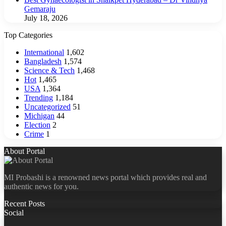
Gemaraju
July 18, 2026
Top Categories
International
1,602
Bangladesh
1,574
Science & Tech
1,468
Hot
1,465
USA
1,364
Trending
1,184
Uncategorized
51
Michigan
44
Election
2
Crime
1
About Portal
MI Probashi is a renowned news portal which provides real and
authentic news for you.
Recent Posts
Social