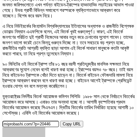
জনমত জরিপগুলোতে এখন পর্যন্ত বাইডেন-ট্রাম্পের হাড্ডাহাড্ডি লড়াইয়ের আভাস পাওয়া
গেছে। উভয় প্রার্থী বিভিন্ন সমাবেশে পরস্পরকে ব্যক্তিগতভাবে আক্রমণ করে
যাচ্ছেন। বিশেষ করে বয়স নিয়ে।
এ নিয়ে নিউইয়র্কের বিংহামটন বিশ্ববিদ্যালয়ের ইতিহাসের অধ্যাপক ও রাজনীতি বিশ্লেষক
ডোনাল্ড নিম্যান এএফপিকে বলেন, এই বিতর্ক খুবই গুরুত্বপূর্ণ। কারণ, এই বিতর্কে
জনগণের পরিচিত দুই প্রার্থী নিজেদের আবার নতুন করে চেনানোর সুযোগ পাবেন। তাদের
জনগণ ভালো করেই চেনে কিন্তু গুরুত্ব দিচ্ছে না। তবে সবচেয়ে বড় প্রশ্ন হচ্ছে,
রাজনীতির প্রতি আগ্রহী ব্যক্তি ছাড়া আগাম এই বিতর্ক সাধারণ মানুষকে কতটা আকৃষ্ট
করতে পারবে, তা নিয়ে প্রশ্ন তুলেছেন নিম্যান।
৯০ মিনিটের ওই বিতর্কে ট্রাম্প তাঁর ৮১ বছর বয়সী প্রতিদ্বন্দ্বীর মানসিক সক্ষমতা নিয়ে
আক্রমণের সুযোগ নেবেন বলেই ধারণা করা হচ্ছে। ট্রাম্পের বয়সও ৭৮ বছর। তাই বয়স
নিয়ে বাইডেনও ট্রাম্পকে খোঁচা দিতে ছাড়েন না। বিতর্কে বাইডেন ফৌজদারি মামলা নিয়ে
ট্রাম্পকে আক্রমণ করবেন বলে ধারণা করা হচ্ছে। বাইডেন আগেই ট্রাম্পকে প্রেসিডেন্ট
হওয়ার যোগ্য নন বলে মন্তব্য করেছিলেন।
যুক্তরাষ্ট্রের নির্দলীয় বিতর্ক আয়োজক কমিশন সিপিডি ১৯৮৮ সাল থেকে নির্বাচনে বিতর্কের
আয়োজন করে আসছে। এবারও তার অন্যথা হচ্ছে না। আগামী বৃহস্পতিবার প্রথম
বিতর্কের আয়োজন করেছে সিএনএন। দ্বিতীয় বিতর্কের তারিখ নির্ধারিত হয়েছে আগামী ১০
সেপ্টেম্বর। এবিসি ওই বিতর্কের আয়োজন করেছে।
Copy URL