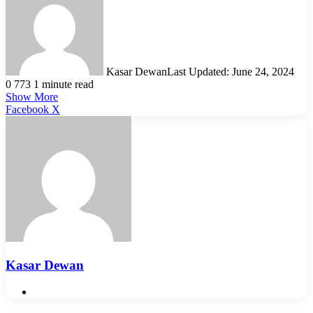
Kasar Dewan
Last Updated: June 24, 2024
0
773
1 minute read
Show More
LinkedIn
Pinterest
Reddit
WhatsApp
Telegram
Viber
Share
Facebook
X
via
Email
Kasar Dewan
Website