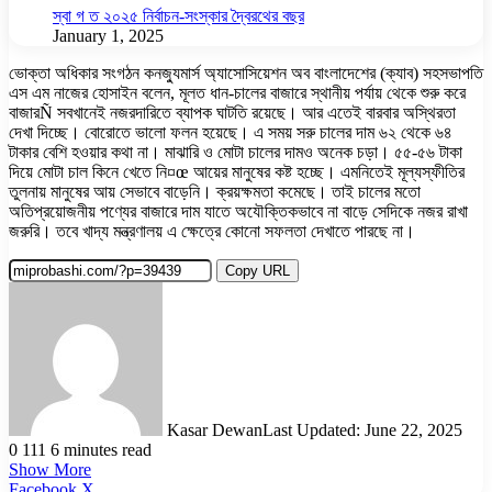
স্বা গ ত ২০২৫ নির্বাচন-সংস্কার দ্বৈরথের বছর
January 1, 2025
ভোক্তা অধিকার সংগঠন কনজ্যুমার্স অ্যাসোসিয়েশন অব বাংলাদেশের (ক্যাব) সহসভাপতি
এস এম নাজের হোসাইন বলেন, মূলত ধান-চালের বাজারে স্থানীয় পর্যায় থেকে শুরু করে
বাজারÑ সবখানেই নজরদারিতে ব্যাপক ঘাটতি রয়েছে। আর এতেই বারবার অস্থিরতা
দেখা দিচ্ছে। বোরোতে ভালো ফলন হয়েছে। এ সময় সরু চালের দাম ৬২ থেকে ৬৪
টাকার বেশি হওয়ার কথা না। মাঝারি ও মোটা চালের দামও অনেক চড়া। ৫৫-৫৬ টাকা
দিয়ে মোটা চাল কিনে খেতে নি¤œ আয়ের মানুষের কষ্ট হচ্ছে। এমনিতেই মূল্যস্ফীতির
তুলনায় মানুষের আয় সেভাবে বাড়েনি। ক্রয়ক্ষমতা কমেছে। তাই চালের মতো
অতিপ্রয়োজনীয় পণ্যের বাজারে দাম যাতে অযৌক্তিকভাবে না বাড়ে সেদিকে নজর রাখা
জরুরি। তবে খাদ্য মন্ত্রণালয় এ ক্ষেত্রে কোনো সফলতা দেখাতে পারছে না।
Copy URL
Kasar Dewan
Last Updated: June 22, 2025
0
111
6 minutes read
Show More
LinkedIn
Pinterest
Reddit
WhatsApp
Telegram
Viber
Share
Facebook
X