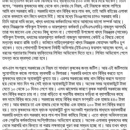
টাকা উত্তোলন করেন এবং বিনিময়ে ওই ব্যক্তিদের ৫০০ টাকা করে দিয়ে থাকেন। তিনি
বলেন, ‘সরকার কৃষকদের কাছ থেকে ধান কেনার যে নিয়ম, এই নিয়মকে কাজে লাগিয়ে
আমি ধান সরবরাহ করি। সরকারি দামে ধান বিক্রি করে লাভ কম, তাই আমি বাইরের এলাকা
থেকে কমদামে ধান কিনে গুদামে দিই। মাঝে মধ্যে নি¤œমানের চালও সরবরাহ করি।
তিনি আরো দাবি করেন, খাদ্য গুদামের কর্মকর্তাদের সাথে আমাদের ভালো সম্পর্ক আছে।
খাদ্য নিয়ন্ত্রণক শফিকুল ইসলাম ও ভারপ্রাপ্ত কর্মকর্তা (ওসিএলএসডি) নাজমুল আলমÑ
তারা সব জানেন এবং দেখেও কিছু বলেন না। গোদাগাড়ী উপজেলা খাদ্য নিয়ন্ত্রক (সাবেক)
শফিকুল ইসলাম, গুদামের ভারপ্রাপ্ত কর্মকর্তা নাজমুল আলমসহ কেউই এ বিষয়ে কোনো
মন্তব্য করতে রাজি হননি। বর্তমানে দায়িত্বপ্রাপ্ত খাদ্য নিয়ন্ত্রক মোহাম্মদ আলীও চুপ
থাকেন। তবে গোদাগাড়ী উপজেলা নির্বাহী অফিসার (ইউএনও) ফয়সাল আহমেদ বলেন, এ
ধরনের প্রতারণার শিকার ব্যক্তিদের লিখিত অভিযোগ দিতে হবে। লিখিত অভিযোগ পেলে
তদন্ত করে ব্যবস্থা নেয়া হবে।
ধান-চাল সংগ্রহে সরকারের যে নিয়ম তা সাধারণ কৃষকের জন্য জটিল। আর এই জটিলতার
সুযোগটাকে কাজে লাগাছে ব্যবসায়ী ও মিলাররা। সরকারি গুদামে ধান বিক্রি করতে হলে
কৃষকদের ব্যাংকে অ্যাকাউন্ট খুলতে হয়। এরপর সরকারের কাছ ধান বিক্রি করলে অন্তত
ছয় থেকে সাত দিন পর সেই ব্যাংক অ্যাকাউন্টে টাকা যায়। অনেক সময় অ্যাকাউন্টে টাকা
যেতে ১০ থেকে ১০ দিনও লেগে যায়। এসব ঝামেলার কারণে কৃষক সরাসরি সরকারের কাছ
ধান বিক্রি করতে চায় না। তারা বাড়িতে বা স্থানীয় বাজারে ফড়িয়া বা ব্যাপারীদের কাছে
কম দামে বিক্রি করে দেয়। সরকারের কাছে বিক্রি করলে মণপ্রতি এক হাজার ৪৪০ টাকা
পেত। আর বাজারে তা এক হাজার থেকে সর্বোচ্চ এক হাজার ২০০ টাকা মণ বিক্রি করতে
হয়। তবে কৃষকদের নামে ব্যাংক অ্যাকাউন্ট খুলে অনেকটা প্রতারণার মাধ্যমে ব্যাবসায়ীরা
সরকারি গুদামে ধান সরবরাহ করে লাখ লাখ টাকা কামিয়ে নিচ্ছে। এতে খাদ্যা অধিদফতরের
এক শ্রেণির কর্মকর্তাদের সংশ্লিষ্টতারও অভিযোগ রয়েছে। অনেক এলাকায় কৃষকদের কাছ
থেকে সরাসরি ধান কিনতে না পরায় লক্ষমাত্রা পূরণ করা সম্ভব হচ্ছে না। আর তখন খাদ্য