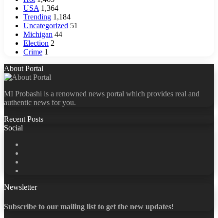
USA
1,364
Trending
1,184
Uncategorized
51
Michigan
44
Election
2
Crime
1
About Portal
MI Probashi is a renowned news portal which provides real and
authentic news for you.
Recent Posts
Social
Facebook
X
LinkedIn
YouTube
Newsletter
Subscribe to our mailing list to get the new updates!