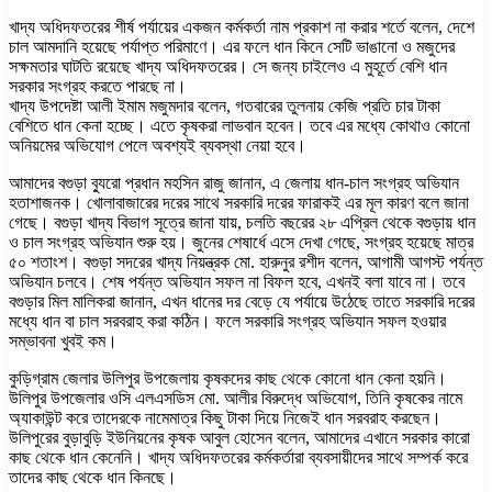
খাদ্য অধিদফতরের শীর্ষ পর্যায়ের একজন কর্মকর্তা নাম প্রকাশ না করার শর্তে বলেন, দেশে
চাল আমদানি হয়েছে পর্যাপ্ত পরিমাণে। এর ফলে ধান কিনে সেটি ভাঙানো ও মজুদের
সক্ষমতার ঘাটতি রয়েছে খাদ্য অধিদফতরের। সে জন্য চাইলেও এ মুহূর্তে বেশি ধান
সরকার সংগ্রহ করতে পারছে না।
খাদ্য উপদেষ্টা আলী ইমাম মজুমদার বলেন, গতবারের তুলনায় কেজি প্রতি চার টাকা
বেশিতে ধান কেনা হচ্ছে। এতে কৃষকরা লাভবান হবেন। তবে এর মধ্যে কোথাও কোনো
অনিয়মের অভিযোগ পেলে অবশ্যই ব্যবস্থা নেয়া হবে।
আমাদের বগুড়া ব্যুরো প্রধান মহসিন রাজু জানান, এ জেলায় ধান-চাল সংগ্রহ অভিযান
হতাশাজনক। খোলাবাজারের দরের সাথে সরকারি দরের ফারাকই এর মূল কারণ বলে জানা
গেছে। বগুড়া খাদ্য বিভাগ সূত্রে জানা যায়, চলতি বছরের ২৮ এপ্রিল থেকে বগুড়ায় ধান
ও চাল সংগ্রহ অভিযান শুরু হয়। জুনের শেষার্ধে এসে দেখা গেছে, সংগ্রহ হয়েছে মাত্র
৫০ শতাংশ। বগুড়া সদরের খাদ্য নিয়ন্ত্রক মো. হারুনুর রশীদ বলেন, আগামী আগস্ট পর্যন্ত
অভিযান চলবে। শেষ পর্যন্ত অভিযান সফল না বিফল হবে, এখনই বলা যাবে না। তবে
বগুড়ার মিল মালিকরা জানান, এখন ধানের দর বেড়ে যে পর্যায়ে উঠেছে তাতে সরকারি দরের
মধ্যে ধান বা চাল সরবরাহ করা কঠিন। ফলে সরকারি সংগ্রহ অভিযান সফল হওয়ার
সম্ভাবনা খুবই কম।
কুড়িগ্রাম জেলার উলিপুর উপজেলায় কৃষকদের কাছ থেকে কোনো ধান কেনা হয়নি।
উলিপুর উপজেলার ওসি এলএসডিস মো. আলীর বিরুদ্ধে অভিযোগ, তিনি কৃষকের নামে
অ্যাকাউন্ট করে তাদেরকে নামেমাত্র কিছু টাকা দিয়ে নিজেই ধান সরবরাহ করছেন।
উলিপুরের বুড়াবুড়ি ইউনিয়নের কৃষক আবুল হোসেন বলেন, আমাদের এখানে সরকার কারো
কাছ থেকে ধান কেনেনি। খাদ্য অধিদফতরের কর্মকর্তারা ব্যবসায়ীদের সাথে সম্পর্ক করে
তাদের কাছ থেকে ধান কিনছে।