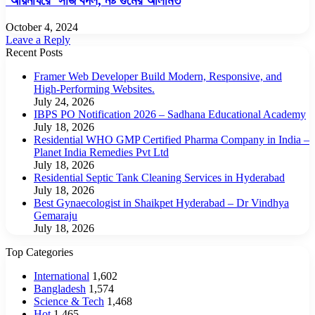
‘আয়নাঘরে’ সাজ বদল, নষ্ট গুমের আলামত
October 4, 2024
Leave a Reply
Recent Posts
Framer Web Developer Build Modern, Responsive, and
High-Performing Websites.
July 24, 2026
IBPS PO Notification 2026 – Sadhana Educational Academy
July 18, 2026
Residential WHO GMP Certified Pharma Company in India –
Planet India Remedies Pvt Ltd
July 18, 2026
Residential Septic Tank Cleaning Services in Hyderabad
July 18, 2026
Best Gynaecologist in Shaikpet Hyderabad – Dr Vindhya
Gemaraju
July 18, 2026
Top Categories
International
1,602
Bangladesh
1,574
Science & Tech
1,468
Hot
1,465