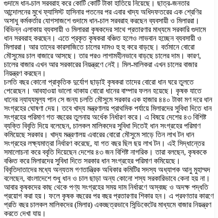
গুদামে ধান-চাল সরবরাহ করে কোটি কোটি টাকা হাতিয়ে নিয়েছে। ছাত্র-জনতার
আন্দোলনের মুখে ফ্যাসিস্ট হাসিনার পতনের পর এবার খাদ্য অধিদফতরের এক শ্রেণির
অসাধু কর্মকর্তার যোগসাজশে গুদামে ধান-চাল সরবরাহ করছেন ব্যবসায়ী ও মিলাররা।
বিভিন্ন এলাকায় ব্যবসায়ী ও মিলাররা কৃষকদের সাথে প্রতারণার মাধ্যমে সরকারি গুদামে
ধান সরবরাহ করছেন। এতে প্রকৃত কৃষকরা বঞ্চিত হলেও লাভবান হচ্ছেন ব্যবসায়ী ও
মিলাররা। আর তাদের কারসাজিতে চালের দামও হু হু করে বাড়ছে। বর্তমানে বোরো
মৌসুমের চাল বাজারে আসছে। তার পরও লাগামহীনভাবে বাড়ছে চালের দাম। কারণ,
চালের বাজার এখন আর সরকারের নিয়ন্ত্রণে নেই। মিল-মালিকরা এখন চালের বাজার
নিয়ন্ত্রণ করছেন।
চলতি বছর কোনো প্রাকৃতিক দুর্যোগ ছাড়াই কৃষকরা তাদের বোরো ধান ঘরে তুলতে
পেরেছেন। আবহাওয়া ভালো থাকায় বোরো ধানের বাম্পার ফলন হয়েছে। কৃষক যাতে
ধানের ন্যায্যমূল্য পান সে জন্য চলতি মৌসুমে সরকার এক হাজার ৪৪০ টাকা মণ দরে ধান
সংগ্রহের ঘোষণা দেয়। তবে খাদ্য মন্ত্রণালয় প্রাথমিক পর্যায়ে মিলারদের সুবিধা দিতে ধান
সংগ্রহের পরিমাণ গত বছরের তুলনায় অর্ধেক নির্ধারণ করে। এ বিষয়ে দেশের ৪৩ বিশিষ্ট
ব্যক্তি বিবৃতি দিয়ে বলেছেন, চালকল মালিকদের সুবিধা দিতেই ধান সংগ্রহের পরিমাণ
কমিয়েছে সরকার। খাদ্য মন্ত্রণালয় এবারের বোরো মৌসুমে সাড়ে তিন লাখ টন ধান
সংগ্রহের লক্ষ্যমাত্রা নির্ধারণ করেছে, যা গত বছর ছিল ছয় লাখ টন। এই সিদ্ধান্তের
সমালোচনা করে ববৃতি দিয়েছেন দেশের ৪৩ জন বিশিষ্ট নাগরিক। তারা বলছেন, কৃষককে
বঞ্চিত করে মিলারদের সুবিধা দিতে সরকার ধান সংগ্রহের পরিমাণ কমিয়েছে।
বিবৃতিদাতাদের মধ্যে অন্যতম গণতান্ত্রিক অধিকার কমিটির সদস্য অধ্যাপক আনু মুহাম্মদ
বলেছেন, বাংলাদেশে শুধু ধান ও চাল ছাড়া অন্য কোনো শস্য সরকারিভাবে কেনা হয় না।
আবার কৃষকদের কাছ থেকে পণ্য সংগ্রহের সময় দাম নির্ধারণে অস্বচ্ছ ও অদক্ষ পদ্ধতি
প্রয়োগ করা হয়। ফলে কৃষক বছরের পর বছর প্রতারণার শিকার হন। এ প্রবণতার কারণে
প্রতি বছর চালকল মালিকদের (মিলার) একচ্ছত্রভাবে সিন্ডিকেটের মাধ্যমে বাজার নিয়ন্ত্রণ
করতে দেখা যায়।