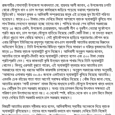
রাজশাহীর গোদাগাড়ী উপজেলা সংবাদদাতা মো. হায়দার আলী জানান, এ উপজেলায় চলতি
বোরো মৌসুমে ধান ও চাল সংগ্রহ কার্যক্রমে জড়িয়ে পড়েছে ভয়াবহ প্রতারণার
সিন্ডিকেট। সাধারণ কৃষক ও আদিবাসী সম্প্রদায়ের মানুষ এই চক্রের মূল টার্গেটে পরিণত
হয়েছেন। মাত্র ৫০০ টাকার লোভ দেখিয়ে মিথ্যা আশ্বাসে ব্যাংক অ্যাকাউন্ট খুলিয়ে লাখ
লাখ টাকার লেনদেনে ব্যবহৃত হচ্ছে তাদের নাম। পালিয়ে যাওয়া শেখ হাসিনা সরকারের
সাড়ে ১৫ বছরে এমপি, উপজেলা চেয়ারম্যান, আওয়ামী লীগ ও যুবলীগ নেতারা সুকৌশলে
প্রতি বছর ধান, চাল সংগ্রহ মৌসুমে হাতিয়ে নিয়েছে কোটি কোটি টাকা। যা তদন্ত করলে
কেঁচো খুড়তে সাপ বেবিয়ে আসবে। সেই কূটকৌশলকে ছাড়িয়ে প্রতারণার কৌশল করে
এবার রিশিকুল ইউনিয়নের রসূলপুর গ্রামের ধান-চাল ব্যবসায়ী আতাউর রহমানের বিরুদ্ধে
অভিযোগ উঠেছে। তিনি উপজেলার বিভিন্ন গ্রামে গিয়ে সাধারণ ও দরিদ্র কৃষকদের দিয়ে
মাত্র ১০ টাকায় ব্যাংক অ্যাকাউন্ট খুলে নিচ্ছেন। আদিবাসী অনুকুল সরদার জানান,
আতাউর তাকে কাকুতি-মিনতি করে অ্যাকাউন্ট খোলতে বলেন এবং ৫০০ টাকা দেয়ার
প্রতিশ্রুতি দেন। পরে কাকনহাট কৃষি উন্নয়ন ব্যাংক শাখায় গিয়ে তিনি অ্যাকাউন্ট
খোলেন। কিন্তু এরপরই বুঝতে পারেন, এই অ্যাকাউন্ট ব্যবহার করে আতাউর চাল
সরবরাহের নামে বড় ধরনের আর্থিক কারসাজি চালাচ্ছেন। অনুকুল সরদারের ভাষ্য অনুযায়ী,
‘আমাদের এলাকার প্রায় ৩০-৪০ জনকে একইভাবে অ্যাকাউন্ট খুলিয়ে নিয়েছে আতাউর।
এমনকি চেক বইয়ের পাতা পাতা আগেই স্বাক্ষর করিয়ে নিয়েছে। খোঁজ নিয়ে জানা গেছে,
আতাউর রহমান ‘সাথী চালকল’ নামক মিলের মাধ্যমে চলতি মৌসুমে উপজেলা খাদ্য গুদামে
৪৬ মেট্রিক টন চাল সরবরাহ করেছেন। অথচ তার চালকল মিলের উৎপাদন সক্ষমতা এই
পরিমাণ চাল উৎপাদনের মতো নয়। এ থেকেই স্পষ্ট, বাইরে থেকে ধান ও চাল কিনে মিথ্যা
তথ্য দেখিয়ে তিনি সরকারি গুদামে চাল সরবরাহ করছেন।
বিষয়টি আতাউর রহমান স্বীকার করে বলেন, আদিবাসীসহ স্থানীয় অনেককে দিয়ে ব্যাংক
অ্যাকাউন্ট খুলিয়েছেন। তাদের নামে সরকারি গুদামে ধান সরবরাহ দেখিয়ে তিনি নিজেই