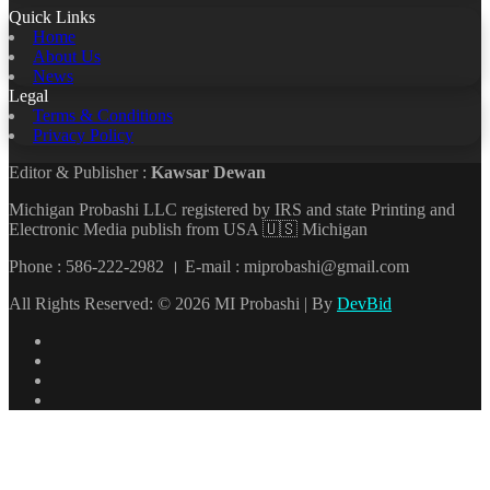
Quick Links
Home
About Us
News
Legal
Terms & Conditions
Privacy Policy
Editor & Publisher :
Kawsar Dewan
Michigan Probashi LLC registered by IRS and state Printing and
Electronic Media publish from USA 🇺🇸 Michigan
Phone : 586-222-2982 । E-mail : miprobashi@gmail.com
All Rights Reserved: © 2026 MI Probashi | By
DevBid
Facebook
X
LinkedIn
YouTube
Back
to
top