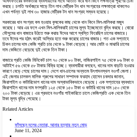
অধিদফতরের কর্মকর্তারা ব্যবসায়ীদের সাথে আঁতাত করে ধান কিনে লক্ষমাত্রা পূরণের চেষ্টা
করছে। চলতি অর্থবছরে সাড়ে তিন লাখ মেট্রিক টন ধান সংগ্রহের লক্ষমাত্রা থাকলেও
এখন পর্যন্ত দুই লাখ ৩০ হাজার মেট্রিক টন ধান সংগ্রহ সম্ভব হয়েছে।
সরকারের ধান সংগ্রহ কম হওয়ায় কৃষকের কাছ থেকে ধান কিনে মিল-মালিকরা মজুদ
করেছে। আর এর ফলে এখন মিল-মালিকরাই চালের মূল্য ইচ্ছেমতো বৃদ্ধি করছে। বোরো
মৌসুমের ধান বাজারে উঠতে শুরু করায় ঈদের আগে স্বস্তি ফিরেছিল চালের বাজারে।
তবে ঈদের পর হঠাৎ করেই অস্থির হতে শুরু করেছে চালের বাজার। গত এক সপ্তাহে
চিকন চালের দাম কেজি প্রতি চার থেকে ৯ টাকা বেড়েছে। আর মোটা ও মাঝারি চালের
দাম কেজিতে বেড়েছে দুই থেকে তিন টাকা।
বাজারে প্রতি কেজি মিনিকেট চাল ৭০ থেকে ৮০ টাকা, নাজিরশাইল ৭৫ থেকে ৮৬ টাকা ও
আটাইশ ৫৬ থেকে ৫৮ টাকায় বিক্রি হচ্ছে। ব্যবসায়ীরা বলছেন, ধানের দাম বাড়তি হওয়ার
কারণে বেড়ে গেছে চালের দাম। দেশে ধান-চালের অন্যতম উৎপাদনস্থল নওগাঁ জেলা।
এই জেলার চালকল মালিক গ্রুপের সাধারণ সম্পাদক ফরহাদ হোসেন চকদার জানান,
জিরাশাইল ও কাটারিভোগ ধানের দাম অস্বাভাবিকভাবে বেড়েছে। এক সপ্তাহের ব্যবধানে
জিরাশাইল ধানের দাম মণপ্রতি ১২৫ থেকে ১৫০ টাকা ও কাটারি ধানের দাম ১৫০ থেকে
২০০ টাকা বেড়েছে। এর প্রভাবে নওগাঁয় পাইকারিতে চালে কেজিপ্রতি এক থেকে তিন
টাকা মূল্য বৃদ্ধি পেয়েছে।
Related Articles
ফাঁসছেন দলের নেতারা, আনার হত্যায় নতুন মোড়
June 11, 2024