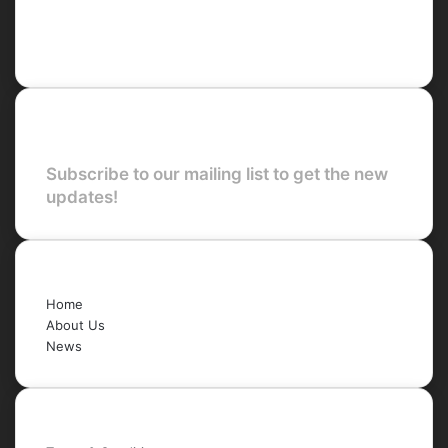
X
LinkedIn
YouTube
Newsletter
Subscribe to our mailing list to get the new
updates!
Quick Links
Home
About Us
News
Legal