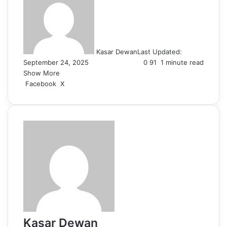
Kasar Dewan
Last Updated:
September 24, 2025
0
91
1 minute read
Show More
LinkedIn
Pinterest
Reddit
WhatsApp
Telegram
Viber
Share
Facebook
X
via
Email
Kasar Dewan