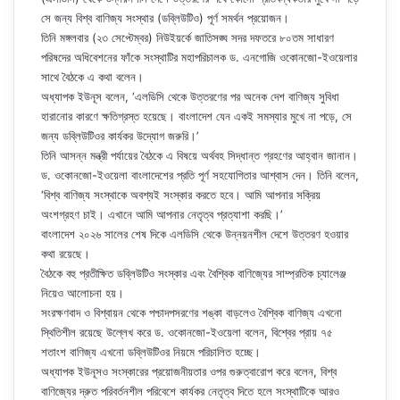
সে জন্য বিশ্ব বাণিজ্য সংস্থার (ডব্লিউটিও) পূর্ণ সমর্থন প্রয়োজন।
তিনি মঙ্গলবার (২৩ সেপ্টেম্বর) নিউইয়র্কে জাতিসঙ্ঘ সদর দফতরে ৮০তম সাধারণ
পরিষদের অধিবেশনের ফাঁকে সংস্থাটির মহাপরিচালক ড. এনগোজি ওকোনজো-ইওয়েলার
সাথে বৈঠকে এ কথা বলেন।
অধ্যাপক ইউনূস বলেন, ‘এলডিসি থেকে উত্তরণের পর অনেক দেশ বাণিজ্য সুবিধা
হারানোর কারণে ক্ষতিগ্রস্ত হয়েছে। বাংলাদেশ যেন একই সমস্যার মুখে না পড়ে, সে
জন্য ডব্লিউটিওর কার্যকর উদ্যোগ জরুরি।’
তিনি আসন্ন মন্ত্রী পর্যায়ের বৈঠকে এ বিষয়ে অর্থবহ সিদ্ধান্ত গ্রহণের আহ্বান জানান।
ড. ওকোনজো-ইওয়েলা বাংলাদেশের প্রতি পূর্ণ সহযোগিতার আশ্বাস দেন। তিনি বলেন,
‘বিশ্ব বাণিজ্য সংস্থাকে অবশ্যই সংস্কার করতে হবে। আমি আপনার সক্রিয়
অংশগ্রহণ চাই। এখানে আমি আপনার নেতৃত্ব প্রত্যাশা করছি।’
বাংলাদেশ ২০২৬ সালের শেষ দিকে এলডিসি থেকে উন্নয়নশীল দেশে উত্তরণ হওয়ার
কথা রয়েছে।
বৈঠকে বহু প্রতীক্ষিত ডব্লিউটিও সংস্কার এবং বৈশ্বিক বাণিজ্যের সাম্প্রতিক চ্যালেঞ্জ
নিয়েও আলোচনা হয়।
সংরক্ষণবাদ ও বিশ্বায়ন থেকে পশ্চাদপসরণের শঙ্কা বাড়লেও বৈশ্বিক বাণিজ্য এখনো
স্থিতিশীল রয়েছে উল্লেখ করে ড. ওকোনজো-ইওয়েলা বলেন, বিশ্বের প্রায় ৭৫
শতাংশ বাণিজ্য এখনো ডব্লিউটিওর নিয়মে পরিচালিত হচ্ছে।
অধ্যাপক ইউনূসও সংস্কারের প্রয়োজনীয়তার ওপর গুরুত্বারোপ করে বলেন, বিশ্ব
বাণিজ্যের দ্রুত পরিবর্তনশীল পরিবেশে কার্যকর নেতৃত্ব দিতে হলে সংস্থাটিকে আরও