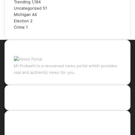
Trending
1,184
Uncategorized
51
Michigan
44
Election
2
Crime
1
About Portal
MI Probashi is a renowned news portal which provides
real and authentic news for you.
Recent Posts
Social
Facebook