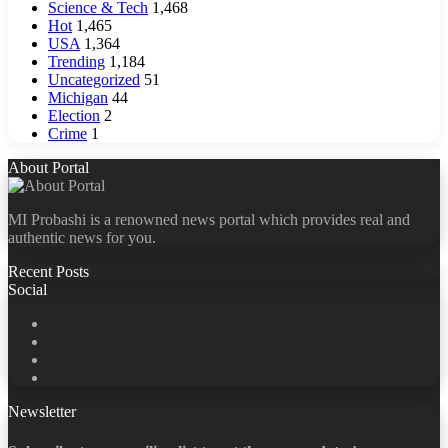
Science & Tech
1,468
Hot
1,465
USA
1,364
Trending
1,184
Uncategorized
51
Michigan
44
Election
2
Crime
1
About Portal
MI Probashi is a renowned news portal which provides real and
authentic news for you.
Recent Posts
Social
Facebook
X
LinkedIn
YouTube
Newsletter