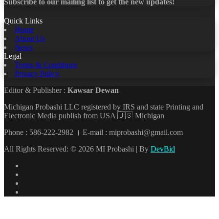
Subscribe to our mailing list to get the new updates!
Quick Links
Home
About Us
News
Legal
Terms & Conditions
Privacy Policy
Editor & Publisher :
Kawsar Dewan
Michigan Probashi LLC registered by IRS and state Printing and
Electronic Media publish from USA 🇺🇸 Michigan
Phone : 586-222-2982 । E-mail : miprobashi@gmail.com
All Rights Reserved: © 2026 MI Probashi | By
DevBid
Facebook
X
LinkedIn
YouTube
Back
to