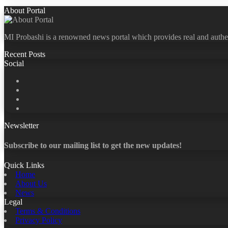
About Portal
MI Probashi is a renowned news portal which provides real and authe
Recent Posts
Social
Facebook
X
LinkedIn
YouTube
Newsletter
Subscribe to our mailing list to get the new updates!
Quick Links
Home
About Us
News
Legal
Terms & Conditions
Privacy Policy