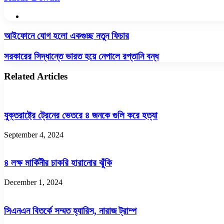
Website
আইফোনে
আইফোনে যোগ হলো একগুচ্ছ নতুন ফিচার
যোগ
হলো
সরকারের
সরকারের সিদ্ধান্তে ভারত হয়ে নেপালে রপ্তানি বন্ধ
একগুচ্ছ
সিদ্ধান্তে
নতুন
ভারত
Related Articles
ফিচার
হয়ে
নেপালে
রপ্তানি
বন্ধ
যুক্তরাষ্ট্রে ট্রেনের ভেতরে ৪ জনকে গুলি করে হত্যা
September 4, 2024
৪ লক্ষ মার্কিনীর চাকরি হারানোর ঝুঁকি
December 1, 2024
সিএনএন বিতর্কে সম্মত হ্যারিস, নারাজ ট্রাম্প