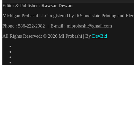
Editor & Publisher :
Kawsar Dewan
Michigan Probashi LLC registered by IRS and state Printing and El
Phone : 586-222-2982 । E-mail : miprobashi@gmail.com
All Rights Reserved: © 2026 MI Probashi | By
DevBid
Facebook
X
LinkedIn
YouTube
Back
to
top
button