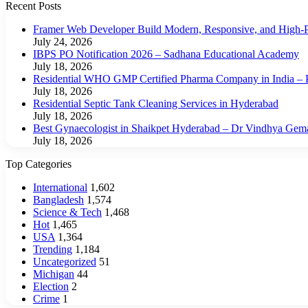
Recent Posts
Framer Web Developer Build Modern, Responsive, and High-P
July 24, 2026
IBPS PO Notification 2026 – Sadhana Educational Academy
July 18, 2026
Residential WHO GMP Certified Pharma Company in India – P
July 18, 2026
Residential Septic Tank Cleaning Services in Hyderabad
July 18, 2026
Best Gynaecologist in Shaikpet Hyderabad – Dr Vindhya Gem
July 18, 2026
Top Categories
International
1,602
Bangladesh
1,574
Science & Tech
1,468
Hot
1,465
USA
1,364
Trending
1,184
Uncategorized
51
Michigan
44
Election
2
Crime
1