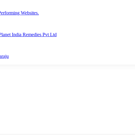
erforming Websites.
lanet India Remedies Pvt Ltd
araju