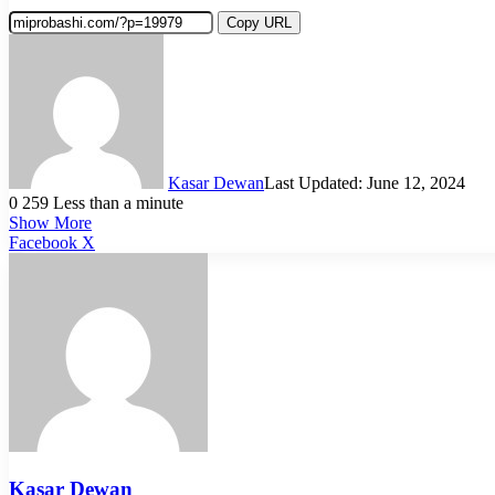
Copy URL
Kasar Dewan
Last Updated: June 12, 2024
0
259
Less than a minute
Show More
LinkedIn
Pinterest
Reddit
WhatsApp
Telegram
Viber
Share
Facebook
X
via
Email
Kasar Dewan