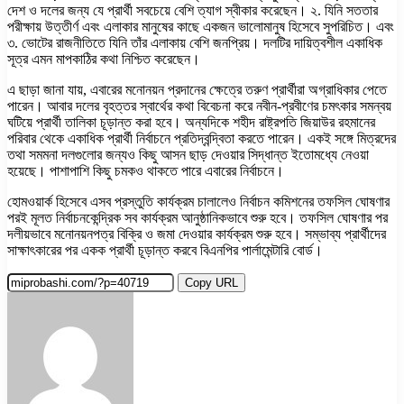
দেশ ও দলের জন্য যে প্রার্থী সবচেয়ে বেশি ত্যাগ স্বীকার করেছেন। ২. যিনি সততার
পরীক্ষায় উত্তীর্ণ এবং এলাকার মানুষের কাছে একজন ভালোমানুষ হিসেবে সুপরিচিত। এবং
৩. ভোটের রাজনীতিতে যিনি তাঁর এলাকায় বেশি জনপ্রিয়। দলটির দায়িত্বশীল একাধিক
সূত্র এমন মাপকাঠির কথা নিশ্চিত করেছেন।
এ ছাড়া জানা যায়, এবারের মনোনয়ন প্রদানের ক্ষেত্রে তরুণ প্রার্থীরা অগ্রাধিকার পেতে
পারেন। আবার দলের বৃহত্তর স্বার্থের কথা বিবেচনা করে নবীন-প্রবীণের চমৎকার সমন্বয়
ঘটিয়ে প্রার্থী তালিকা চূড়ান্ত করা হবে। অন্যদিকে শহীদ রাষ্ট্রপতি জিয়াউর রহমানের
পরিবার থেকে একাধিক প্রার্থী নির্বাচনে প্রতিদ্বন্দ্বিতা করতে পারেন। একই সঙ্গে মিত্রদের
তথা সমমনা দলগুলোর জন্যও কিছু আসন ছাড় দেওয়ার সিদ্ধান্ত ইতোমধ্যে নেওয়া
হয়েছে। পাশাপাশি কিছু চমকও থাকতে পারে এবারের নির্বাচনে।
হোমওয়ার্ক হিসেবে এসব প্রস্তুতি কার্যক্রম চালালেও নির্বাচন কমিশনের তফসিল ঘোষণার
পরই মূলত নির্বাচনকেন্দ্রিক সব কার্যক্রম আনুষ্ঠানিকভাবে শুরু হবে। তফসিল ঘোষণার পর
দলীয়ভাবে মনোনয়নপত্র বিক্রি ও জমা দেওয়ার কার্যক্রম শুরু হবে। সম্ভাব্য প্রার্থীদের
সাক্ষাৎকারের পর একক প্রার্থী চূড়ান্ত করবে বিএনপির পার্লামেন্টারি বোর্ড।
Copy URL