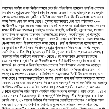
ত্রয়োদশ জাতীয় সংসদ নির্বাচন সামনে রেখে বিএনপির ক্লিন ইমেজের শতাধিক নেতাকে
নির্বাচনি প্রস্তুতির জন্য গ্রিন সিগন্যাল দেওয়া হয়েছে। দলের ভারপ্রাপ্ত চেয়ারম্যান
তারেক রহমান সম্ভাব্য প্রার্থীদের ভিডিও কলে অংশ নিয়ে যাঁর যাঁর এলাকায় কাজ করার
জন্য নির্দেশ দেন বলে জানা গেছে। চূড়ান্ত যাচাইবাছাই শেষ হলে পর্যায়ক্রমে ৩০০
প্রার্থীকেই এ সবুজ সংকেত দেওয়া হবে। একই সঙ্গে সমমনা রাজনৈতিক দলের নেতাদের
সঙ্গেও তিনি কথা বলেছেন। সবাইকে ভোটের কারচুপি, জালিয়াতি, কেন্দ্র দখল, ফলাফল
ছিনতাইসহ সব ধরনের ইলেকশন ইঞ্জিনিয়ারিংয়ের বিরুদ্ধে সতর্কতামূলক পূর্ণ প্রস্তুতি
গ্রহণের নির্দেশনা দিয়েছেন হাইকমান্ড। রাজধানী ঢাকার একাধিক আসনে সমমনাদের ছাড়
দেওয়া হবে বলেও বিশ্বস্ত সূত্রে জানা গেছে। একাধিক নির্ভরযোগ্য সূত্রে জানা যায়,
ফেব্রুয়ারি মাস টার্গেট করে নির্বাচনি প্রস্তুতি পুরোদমে চালিয়ে যাচ্ছে দেশের সর্ববৃহৎ
রাজনৈতিক দল বিএনপি। ইতোমধ্যে নির্বাচনি চূড়ান্ত কর্মকৌশল প্রণয়ন করা হয়েছে।
সম্ভাব্য দলীয় প্রার্থীদের আমলনামাও পৌঁছে গেছে ভারপ্রাপ্ত চেয়ারম্যান তারেক
রহমানের কাছে। প্রাথমিক যাচাইবাছাইয়ের পর তিনি ডিটেইলস তথ্য নিচ্ছেন তাঁদের
সম্পর্কে এবং যোগ্য ও ক্লিন ইমেজের নেতাদের গ্রিন সিগন্যাল দেওয়া শুরু করেছেন।
দলের হাইকমান্ড অত্যন্ত গোপনে তিন স্তরে যাচাইবাছাই কার্যক্রম চালিয়েছেন। এ
ক্ষেত্রে ভারপ্রাপ্ত চেয়ারম্যানের নির্দেশনা ও তত্ত্বাবধানে তিনটি টিম কাজ করেছে বলে
জানা গেছে। মনোনয়নপ্রত্যাশীদের স্ব স্ব এলাকায় কার জনপ্রিয়তা কতটুকু তা জানতে
২০০৮, ২০১৪ এবং ২০১৮ সালের নির্বাচনে মনোনয়ন প্রার্থীসহ আসন্ন নির্বাচনের সম্ভাব্য
প্রার্থীদের তালিকা ধরে এ জরিপ চালানো হয়। এজন্য প্রার্থীদের অজান্তে অত্যন্ত
গোপনে সরেজমিন জরিপ চালান একাধিক জরিপ সংস্থার সদস্যরা। জানা গেছে, ২০১৪ ও
২০১৮ সালের নির্বাচনের জন্য যাঁদের প্রস্তুতি ছিল কিন্তু দলীয় সিদ্ধান্তের কারণে অংশ
নেননি এবং ২০১৮ সালের নির্বাচনে যাঁরা মনোনয়ন পেয়েছিলেন তাঁদেরও এ জরিপের অংশ
করা হয়। তবে যাঁদের এলাকা ও এলাকার মানুষের সঙ্গে জোরালো সম্পর্ক আছে এবং
শিক্ষিত, এনারজেটিক, যোগ্য, ত্যাগী ও দলের জন্য ডেডিকেটেড, বিশেষ করে দেশব্যাপী