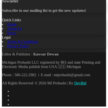
Newsletter
Subscribe to our mailing list to get the new updates!
Quick Links
Home
About Us
News
Legal
Terms & Conditions
Privacy Policy
Editor & Publisher :
Kawsar Dewan
Michigan Probashi LLC registered by IRS and state Printing and
Electronic Media publish from USA 🇺🇸 Michigan
Phone : 586-222-2982 । E-mail : miprobashi@gmail.com
All Rights Reserved: © 2026 MI Probashi | By
DevBid
Facebook
X
LinkedIn
YouTube