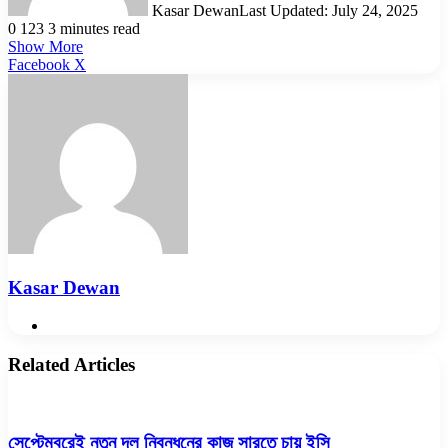
Kasar Dewan
Last Updated: July 24, 2025
0
123
3 minutes read
Show More
LinkedIn
Pinterest
Reddit
WhatsApp
Telegram
Viber
Share
Facebook
X
via
Email
Kasar Dewan
Website
Related Articles
সেপ্টেম্বরেই নতুন দল নিবন্ধনের কাজ সারতে চায় ইসি