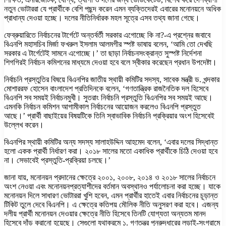
নতুন ভোটাররা যে প্রার্থীকে বেশি পছন্দ করেন এমন ব্যক্তিদেরই এবারের মনোনয়নে অধিক
প্রাধান্য দেওয়া হচ্ছে। দলের নীতিনির্ধারক মহল সূত্রে এসব তথ্য জানা গেছে।
ফেব্রুয়ারিতে নির্বাচনের টার্গেটে অন্তর্বর্তী সরকার এগোচ্ছে কি না?-এ প্রশ্নের জবাবে
বিএনপি মহাসচিব মির্জা ফখরুল ইসলাম আলমগীর স্পষ্ট ভাষায় বলেন, ‘আমি তো দেখছি
সরকার এ টার্গেটেই সামনে এগোচ্ছে।’ তা ছাড়া নির্বাচনসংক্রান্ত সুস্পষ্ট নির্দেশনা
শিগগিরই নির্বাচন কমিশনের মাধ্যমে দেওয়া হবে বলে স্বীকার করেছেন প্রধান উপদেষ্টা।
নির্বাচনি প্রস্তুতির বিষয়ে বিএনপির জাতীয় স্থায়ী কমিটির সদস্য, সাবেক মন্ত্রী ড. খন্দকার
মোশাররফ হোসেন বাংলাদেশ প্রতিদিনকে বলেন, ‘গণতান্ত্রিক রাজনৈতিক দল হিসেবে
বিএনপি সব সময়ই নির্বাচনমুখী। সুতরাং নির্বাচনি প্রস্তুতি বিএনপির সব সময়ই আছে।
এমনকি নির্বাচন কমিশন আগামীকাল নির্বাচনের আয়োজন করলেও বিএনপি প্রস্তুত
আছে।’ প্রার্থী বাছাইয়ের বিষয়টিকে তিনি স্বাভাবিক নির্বাচনি প্রক্রিয়ার অংশ হিসেবেই
উল্লেখ করেন।
বিএনপির স্থায়ী কমিটির অন্য সদস্য সালাহউদ্দিন আহমেদ বলেন, ‘এবার দলের সিদ্ধান্ত
হলো একক প্রার্থী নির্ধারণ করা। ২০১৮ সালের মতো একাধিক প্রার্থীকে চিঠি দেওয়া হবে
না। সেভাবেই প্রস্তুতি-প্রক্রিয়া চলছে।’
জানা যায়, মনোনয়ন প্রদানের ক্ষেত্রে ২০০১, ২০০৮, ২০১৪ ও ২০১৮ সালের নির্বাচনে
অংশ নেওয়া এবং মনোনয়নপ্রত্যাশীদের বর্তমান অবস্থানও পর্যালোচনা করা হচ্ছে। যাকে
মনোনয়ন দিলে সাধারণ ভোটাররা খুশি হবেন, এমন প্রার্থীর হাতেই এবার নির্বাচনের চূড়ান্ত
টিকিট তুলে দেবে বিএনপি। এ ক্ষেত্রে কতিপয় মৌলিক নীতি অনুসরণ করা হবে। এজন্য
দলীয় প্রার্থী মনোনয়ন দেওয়ার ক্ষেত্রে নীতি হিসেবে তিনটি যোগ্যতা অন্যতম মানদ
হিসেবে দাঁড় করানো হয়েছে। সেগুলো যথাক্রমে ১. গণতন্ত্র পুনরুদ্ধারের লড়াই-সংগ্রামে