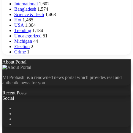
International
1,602
Bangladesh
1,574
Science & Tech
1,468
Hot
1,465
USA
1,364
Trending
1,184
Uncategorized
51
Michigan
44
Election
2
Crime
1
About Portal
MI Probashi is a renowned news portal which provides real and
authentic news for you.
Recent Posts
Social
Facebook
X
LinkedIn
YouTube