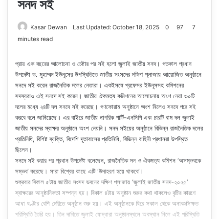
সনদ সই
Kasar Dewan
Last Updated: October 18, 2025
0
97
7
minutes read
প্রায় এক বছরের আলোচনা ও চেষ্টার পর সই হলো জুলাই জাতীয় সনদ। গতকাল প্রধান
উপদেষ্টা ড. মুহাম্মদ ইউনূসের উপস্থিতিতে জাতীয় সংসদের দক্ষিণ প্লাজায় আয়োজিত অনুষ্ঠানে
সনদে সই করেন রাজনৈতিক দলের নেতারা। একইসঙ্গে প্রফেসর ইউনূসসহ কমিশনের
সদস্যরাও এই সনদে সই করেন। জাতীয় ঐকমত্য কমিশনের আলোচনায় অংশ নেয়া ৩০টি
দলের মধ্যে ২৪টি দল সনদে সই করেছে। গণফোরাম অনুষ্ঠানে অংশ নিলেও সনদে পরে সই
করবে বলে জানিয়েছে। এর বাইরে জাতীয় নাগরিক পার্টি-এনসিপি এবং চারটি বাম দল জুলাই
জাতীয় সনদের স্বাক্ষর অনুষ্ঠানে অংশ নেয়নি। সনদ সইয়ের অনুষ্ঠানে বিভিন্ন রাজনৈতিক দলের
প্রতিনিধি, বিশিষ্ট ব্যক্তি, বিদেশি দূতাবাসের প্রতিনিধি, বিভিন্ন বাহিনী প্রধানরা উপস্থিত
ছিলেন।
সনদে সই করার পর প্রধান উপদেষ্টা বলেছেন, রাজনৈতিক দল ও ঐকমত্য কমিশন ‘অসম্ভবকে
সম্ভব’ করেছে। সারা বিশ্বের কাছে এটি ‘উদাহরণ হয়ে থাকবে’।
শুক্রবার বিকাল ৫টায় জাতীয় সংসদ ভবনের দক্ষিণ প্লাজায় ‘জুলাই জাতীয় সনদ-২০২৫’
স্বাক্ষরের আনুষ্ঠানিকতা সম্পন্ন হয়। বিকাল ৪টায় অনুষ্ঠান শুরুর কথা থাকলেও বৃষ্টির কারণে
আধা ঘণ্টার বেশি দেরিতে অনুষ্ঠান শুরু হয়। এই অনুষ্ঠানকে ঘিরে সকাল থেকে অনাকাক্সিক্ষত
পরিস্থিতি তৈরি হয়। তিন দাবিতে জুলাই যোদ্ধারা অনুষ্ঠানস্থলে অবস্থান নিলে এই পরিস্থিতি