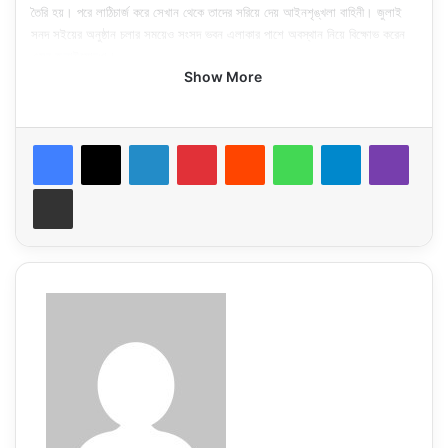
তৈরি হয়। পরে লাঠিচার্জ করে সেখান থেকে তাদের সরিয়ে দেয় আইনশৃঙ্খলা বাহিনী। জুলাই
সনদ সইয়ের অনুষ্ঠান চলার সময়েও সংসদ ভবন এলাকার পাশে অবস্থান নিয়ে বিক্ষোভ করেন
এসব জুলাইযোদ্ধা।
Show More
বিকাল সাড়ে ৪টায় ব্যান্ডদলের বাদ্যের তালে মঞ্চে উপস্থিত হন প্রধান উপদেষ্টা প্রফেসর
মুহাম্মদ ইউনূস। তাকে স্বাগত জানান- ঐকমত্য কমিশনের সহ-সভাপতি আলী রীয়াজ। বিকাল
৪টা ৩৭ মিনিটে জাতীয় সংগীতের মধ্যদিয়ে অনুষ্ঠান শুরু হয়।
প্রফেসর ইউনূসের সঙ্গে মঞ্চে ছিলেন বিএনপি মহাসচিব মির্জা ফখরুল ইসলাম আলমগীর, স্থায়ী
LinkedIn
Pinterest
Reddit
WhatsApp
Telegram
Viber
কমিটির সদস্য সালাহউদ্দিন আহমেদ, জামায়াতে ইসলামীর নায়েবে আমীর সৈয়দ আব্দুল্লাহ মো.
তাহের. সেক্রেটারি জেনারেল মিয়া গোলাম পরওয়ার, ইসলামী আন্দোলন বাংলাদেশ-এর
Share via Email
প্রেসিডিয়াম সদস্য আশরাফ আলী আকন, নাগরিক ঐক্যের সভাপতি মাহমুদুর রহমান মান্না,
গণসংহতি আন্দোলনের প্রধান সমন্বয়ক জোনায়েদ সাকি ও আবুল হাসান রুবেল, রাষ্ট্র সংস্কার
আন্দোলনের হাসনাত কাইয়ুমসহ বিভিন্ন রাজনৈতিক দলের নেতারা।
জাতীয় ঐকমত্য কমিশনের সদস্যরা ছাড়াও আইন উপদেষ্টা ড. আসিফ নজরুল, শিক্ষা উপদেষ্টা
সিআর আবরার, খাদ্য উপদেষ্টা আলী ইমাম মজুমদার, পরিবেশ উপদেষ্টা সৈয়দা রিজওয়ানা হাসান,
মুক্তিযুদ্ধবিষয়ক উপদেষ্টা ফারুক-ই-আজম, জ্বালানি উপদেষ্টা মুহাম্মদ ফাওজুল কবির খান,
সংস্কৃতি বিষয়ক উপদেষ্টা মোস্তফা সরয়ার ফারুকী এবং প্রধান উপদেষ্টার বিশেষ সহকারী ফয়েজ
আহমেদ তৈয়্যব অনুষ্ঠানে উপস্থিত ছিলেন। সেনাবাহিনী প্রধান জেনারেল ওয়াকার-উজ-
জামান, নৌবাহিনী প্রধান এডমিরাল মোহাম্মদ নাজমুল হাসান এবং বিমানবাহিনী প্রধান এয়ার
চিফ মার্শাল হাসান মাহমুদ খানও অনুষ্ঠানের অতিথি সারিতে ছিলেন। সনদ স্বাক্ষরের
আনুষ্ঠানিকতার পর সাত মিনিটের একটি প্রামাণ্যচিত্র দেখানো হয়। পরে প্রধান উপদেষ্টা ও