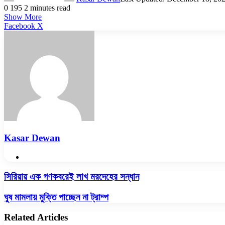
0
195
2 minutes read
Show More
LinkedIn
Pinterest
Reddit
WhatsApp
Telegram
Viber
Share
Facebook
X
via
Email
Kasar Dewan
Website
সিরিয়ায়
সিরিয়ায় এক গণকবরেই লাখ মরদেহের সন্ধান
এক
গণকবরেই
ঘুষ
ঘুষ মামলায় মুক্তি পাচ্ছেন না ট্রাম্প
লাখ
মামলায়
মরদেহের
মুক্তি
Related Articles
সন্ধান
পাচ্ছেন