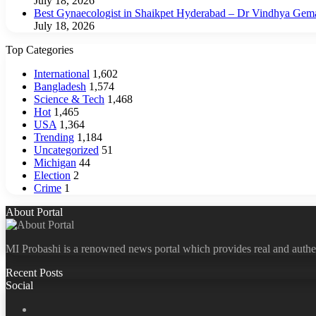
July 18, 2026
Best Gynaecologist in Shaikpet Hyderabad – Dr Vindhya Gem
July 18, 2026
Top Categories
International
1,602
Bangladesh
1,574
Science & Tech
1,468
Hot
1,465
USA
1,364
Trending
1,184
Uncategorized
51
Michigan
44
Election
2
Crime
1
About Portal
MI Probashi is a renowned news portal which provides real and authe
Recent Posts
Social
Facebook