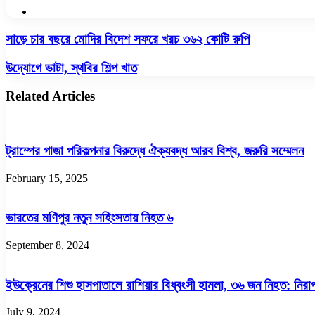
Website
সাড়ে
সাড়ে চার বছরে মোদির বিদেশ সফরে খরচ ৩৬২ কোটি রুপি
চার
বছরে
উদ্যোগে
উদ্যোগে ভাটা, স্থবির শিল্প খাত
মোদির
ভাটা,
বিদেশ
স্থবির
Related Articles
সফরে
শিল্প
খরচ
খাত
৩৬২
কোটি
ট্রাম্পের গাজা পরিকল্পনার বিরুদ্ধে ঐক্যবদ্ধ আরব বিশ্ব, জরুরি সম্মেলন
রুপি
February 15, 2025
ভারতের মণিপুর নতুন সহিংসতায় নিহত ৬
September 8, 2024
ইউক্রেনের শিশু হাসপাতালে রাশিয়ার বিধ্বংসী হামলা, ৩৬ জন নিহত: নির
July 9, 2024