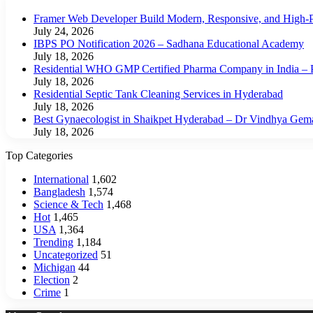
Framer Web Developer Build Modern, Responsive, and High-P
July 24, 2026
IBPS PO Notification 2026 – Sadhana Educational Academy
July 18, 2026
Residential WHO GMP Certified Pharma Company in India – P
July 18, 2026
Residential Septic Tank Cleaning Services in Hyderabad
July 18, 2026
Best Gynaecologist in Shaikpet Hyderabad – Dr Vindhya Gem
July 18, 2026
Top Categories
International
1,602
Bangladesh
1,574
Science & Tech
1,468
Hot
1,465
USA
1,364
Trending
1,184
Uncategorized
51
Michigan
44
Election
2
Crime
1