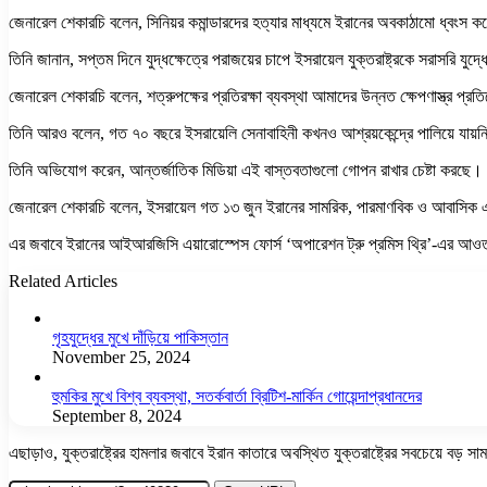
জেনারেল শেকারচি বলেন, সিনিয়র কমান্ডারদের হত্যার মাধ্যমে ইরানের অবকাঠামো ধ্বংস করে 
তিনি জানান, সপ্তম দিনে যুদ্ধক্ষেত্রে পরাজয়ের চাপে ইসরায়েল যুক্তরাষ্ট্রকে সরাসরি 
জেনারেল শেকারচি বলেন, শত্রুপক্ষের প্রতিরক্ষা ব্যবস্থা আমাদের উন্নত ক্ষেপণাস্ত্র প্
তিনি আরও বলেন, গত ৭০ বছরে ইসরায়েলি সেনাবাহিনী কখনও আশ্রয়কেন্দ্রে পালিয়ে যায়নি
তিনি অভিযোগ করেন, আন্তর্জাতিক মিডিয়া এই বাস্তবতাগুলো গোপন রাখার চেষ্টা করছে।
জেনারেল শেকারচি বলেন, ইসরায়েল গত ১৩ জুন ইরানের সামরিক, পারমাণবিক ও আবাসিক এলাকা
এর জবাবে ইরানের আইআরজিসি এয়ারোস্পেস ফোর্স ‘অপারেশন ট্রু প্রমিস থ্রি’-এর আওতায় 
Related Articles
গৃহযুদ্ধের মুখে দাঁড়িয়ে পাকিস্তান
November 25, 2024
হুমকির মুখে বিশ্ব ব্যবস্থা, সতর্কবার্তা ব্রিটিশ-মার্কিন গোয়েন্দাপ্রধানদের
September 8, 2024
এছাড়াও, যুক্তরাষ্ট্রের হামলার জবাবে ইরান কাতারে অবস্থিত যুক্তরাষ্ট্রের সবচেয়ে বড় স