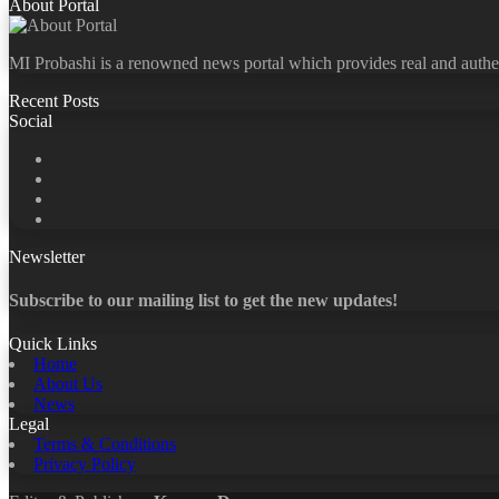
About Portal
MI Probashi is a renowned news portal which provides real and authe
Recent Posts
Social
Facebook
X
LinkedIn
YouTube
Newsletter
Subscribe to our mailing list to get the new updates!
Quick Links
Home
About Us
News
Legal
Terms & Conditions
Privacy Policy