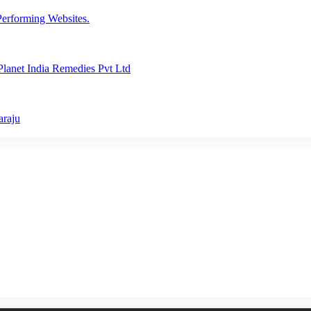
erforming Websites.
lanet India Remedies Pvt Ltd
araju