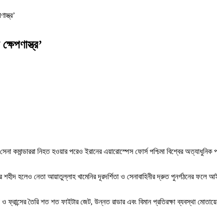
াস্ত্র’
্ষেপণাস্ত্র’
সেনা কমান্ডাররা নিহত হওয়ার পরেও ইরানের এয়ারোস্পেস ফোর্স পশ্চিমা বিশ্বের অত্যাধুনিক
হীদ হলেও নেতা আয়াতুল্লাহ খামেনির দূরদর্শিতা ও সেনাবাহিনীর দ্রুত পুনর্গঠনের ফলে আই
ন ও ফ্রান্সের তৈরি শত শত ফাইটার জেট, উন্নত রাডার এবং বিমান প্রতিরক্ষা ব্যবস্থা মোতায়ে