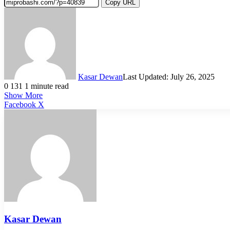
Copy URL
Kasar Dewan
Last Updated: July 26, 2025
0
131
1 minute read
Show More
LinkedIn
Pinterest
Reddit
WhatsApp
Telegram
Viber
Share
Facebook
X
via
Email
Kasar Dewan