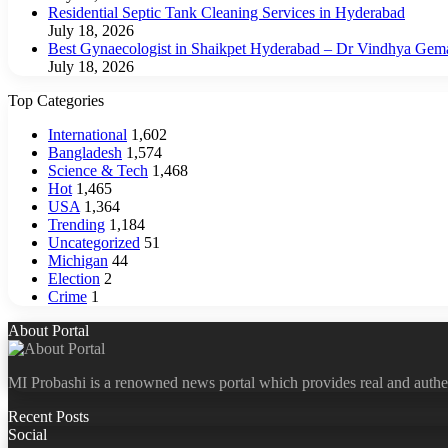
Residential Septic Tank Cleaning Services in Hyderabad
July 18, 2026
Best Gynaecologist in Shaikpet Hyderabad – Dr Vindhya Gem
July 18, 2026
Top Categories
International
1,602
Bangladesh
1,574
Science & Tech
1,468
Hot
1,465
USA
1,364
Trending
1,184
Uncategorized
51
Michigan
44
Election
2
Crime
1
About Portal
MI Probashi is a renowned news portal which provides real and authe
Recent Posts
Social