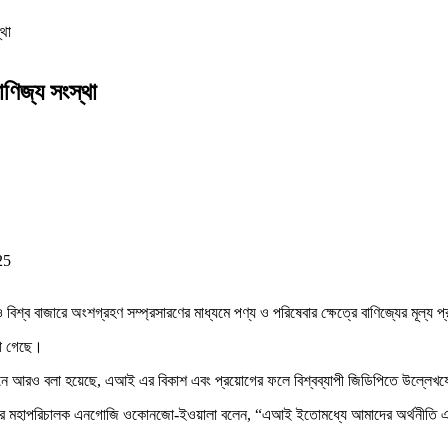
্থা
বাণিজ্য সংস্থা
25
ও বিশ্ব বাজারে অংশগ্রহণ সম্প্রসারণের মাধ্যমে পণ্য ও পরিষেবার ক্ষেত্রে বাণিজ্যের মূল্য 
না গেছে।
দনে আরও বলা হয়েছে, এআই এর বিকাশ এবং প্রয়োগের ফলে বিশ্বব্যাপী জিডিপিতে উল্লেখযোগ
য সংস্থার মহাপরিচালক এনগোজি ওকোনজো-ইওয়ালা বলেন, “এআই ইতোমধ্যে আমাদের অর্থনীতি 