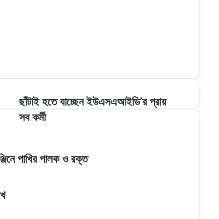
ছাঁটাই
ছাঁটাই হতে যাচ্ছেন ইউএসএআইডি’র প্রায়
হতে
সব কর্মী
যাচ্ছেন
ইউএসএআইডি’র
প্রায়
সব
ঞ্জিনে পাখির পালক ও রক্ত
কর্মী
াখ