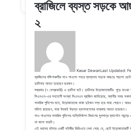
ব্রাজিলে ব্যস্ত সড়কে 
২
Kasar Dewan
Last Updated: F
ব্রাজিলের দক্ষিণাঞ্চলীয় সাও পাওলো শহরে ব্যস্ততম সড়কে আছড়ে পড়লো ছ
দুর্ঘটনায় আহত হয়েছেন ছয়জন।
শুক্রবার (৭ ফেব্রুয়ারি) এ দুর্ঘটনা ঘটে। দুর্ঘটনায় উড়োজাহাজটির পুড়ে যাও
সিএনএন-এর সহযোগী সংস্থা সিএনএন ব্রাজিল জানিয়েছে, স্থানীয় সময় সকাল ৭:২০
সামরিক পুলিশের মতে, উড়োজাহাজে থাকা দুইজন দগ্ধ হয়ে মারা গেছেন। 
মহিলা রয়েছেন, যারা উভয়ই উড়ন্ত ধ্বংসাবশেষের ধাক্কায় আহত হয়েছেন।
সাও পাওলোর সামরিক পুলিশের অগ্নিনির্বাপণ বিভাগের মুখপাত্র ক্যাপ্টেন আন্দ্
তা জানা যায়নি।
এই ভয়াবহ ঘটনার একটি নাটকীয় ভিডিওতে দেখা গেছে যে, ছোট উড়োজাহাজটি সাও 