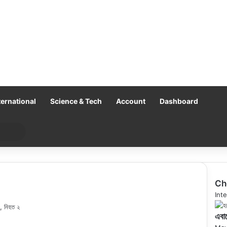
ternational
Science & Tech
Account
Dashboard
Search
for
Ch
Clo
Inte
জ, নিহত ২
এবার