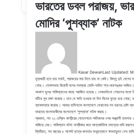
ভারতের ডবল পরাজয়, ভারতী
মোদির ‘পুশব্যাক’ নাটক
Kasar Dewan
Last Updated: M
যুদ্ধজয়ী হতে চায় সবাই, পরাজয়ের দায় নিতে চায় না কেউ। কিন্তু দুই দেশের সঙ্গে দ
গেছে। লোকসভায় বিরোধী দলের সদস্যরা মোদি-অমিত শাহ-জয়শঙ্কর-অজিত দোভাল
আকাশ যুদ্ধে পাকিস্তানের কাছে পরাজিত হয়েছে। লেজগুটানো শেয়ালের মতো বিশ্বমুরব্
ঘটিয়ে মুখ রক্ষা করেছে। তবে যে ক্ষতি হওয়ার তা তিন দিনের যুদ্ধে হয়ে গেছে; ভার
ব্যাকফায়ার করেছে। আবার হাসিনাকে বাংলাদেশে ফেরানোর সব ধরনের চেষ্টা ব্যর্থ 
ভারতের বাংলাভাষীদের বাংলাদেশে ‘পুশব্যাক’ নাটক করছে।
প্রথমত, গত ২২ এপ্রিল কাশ্মীরের পেহেলগামে পর্যটকদের ওপর সন্ত্রাসী হামলায়
বাজিয়ে দেয়। পাকিস্তান ঘটনা অস্বীকার করে আন্তর্জাতিক তদন্তের দাবি করলে
দ্বিতীয়ত, গত বছরের ৫ আগস্ট ছাত্র-জনতার অভ্যুত্থানে ক্ষমতাচ্যুত শেখ হাসি