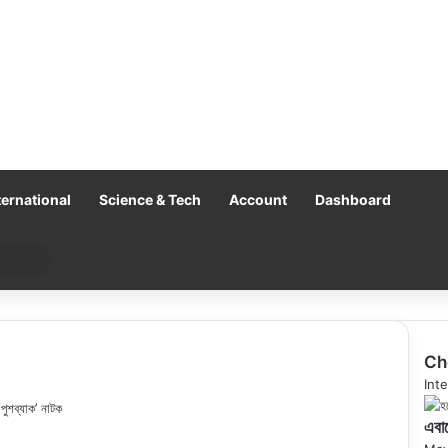
ternational
Science & Tech
Account
Dashboard
Search
for
Ch
Clo
Inte
‘পুশব্যাক’ নাটক
এবার