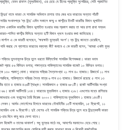
যুক্তি, যেমন রাফাল (যুদ্ধবিমান), এর চেয়ে যে চীনের প্রযুক্তি সুপেরিয়র, সেটা প্রমাণিত
িন্দুর’ নামে ভারত যে সামরিক অভিযান চালায় তার জের ধরে ভারতের অন্তত পাঁচটি
র সংবাদপত্র ‘দ্য হিন্দু’ এদিন সকালে জম্মু ও কাশ্মীরে তিনটি ভারতীয় বিমান ভূপাতিত
্ক টাইমস একাধিক ভারতীয় বিমান ভূপাতিত হওয়ার খবর প্রকাশ করায় তা আর চাপা রাখা সম্ভব
 ভারত-শাসিত কাশ্মীর মিলিয়ে অন্তত দু’টি বিমান ধ্বংস হওয়ার কথা জানিয়েছে।
মার্শাল এ কে ভারতী বলেছেন, ‘ক্ষয়ক্ষতি যুদ্ধেরই অংশ’। দ্য হিন্দু জানতে চেয়েছিল,
ে দাবি করছে সে ব্যাপারে ভারতের বক্তব্য কী? জবাবে এ কে ভারতী বলেন, ‘আমরা একটা যুদ্ধ
ক্তির তুলনামূলক চিত্র তুলে ধরতো দিল্লিঘেঁষা সামরিক বিশেষজ্ঞরা। ভারত বনাম
ট প্রায় ৫৬ বিলিয়ন ডলার; পক্ষান্তরে পাকিস্তানের সামরিক বাজেট ১০ বিলিয়ন ডলার।
কে ১৩০ পরমাণু বোমা। ভারতের সক্রিয় সৈন্যসংখ্যা ২১ লাখ ৪০ হাজার। রিজার্ভে ১১ লাখ
দিকে, পাকিস্তানে সক্রিয় সৈন্য মাত্র ৬ লাখ ৫৩ হাজার। রিজার্ভে রয়েছে ৫ লাখ ১৩
নীর হাতে ৪ হাজার ৪২৬টি ট্যাঙ্ক। সামরিকযান ৫ হাজার ৬৮১টি। রকেট আর্টিলারির সংখ্যা
 ৬৬। রকেট আর্টিলারি ১৩৪। ভারতের যুদ্ধবিমান ২ হাজার ২১৬। এগুলোর মধ্যে রাশিয়ায়
গুয়ার এবং ফ্রান্সের তৈরি মিরেজ ২০০০। পাকিস্তানের যুদ্ধবিমান ১ হাজার ১৪৩টি।
 লেকন। আর্মড ফোর্সেসের হিসাবে ভারতের নৌবাহিনীর ১৫টি সাবমেরিন, ১৫ ফ্রিগেট, ১১
াবমেরিন এবং ৯ ফ্রিগেট। দুই দেশের এই সামরিক শক্তির চিত্র তুলে ধরে হিন্দুত্ববাদী ভারত
দু-চার দিনে কাবু করে ফেলা যাবে।
দল বিজেপি ও তাদের ভাবাদর্শ। শুধু যুদ্ধের মাঠে নয়, আদর্শের ময়দানেও হেরে গেছে।
রণ মানুষের প্রাণহানির জন্য মোদিকে দায়ী করছে সাধারণ মানুষ ও বিরোধী রাজনৈতিক