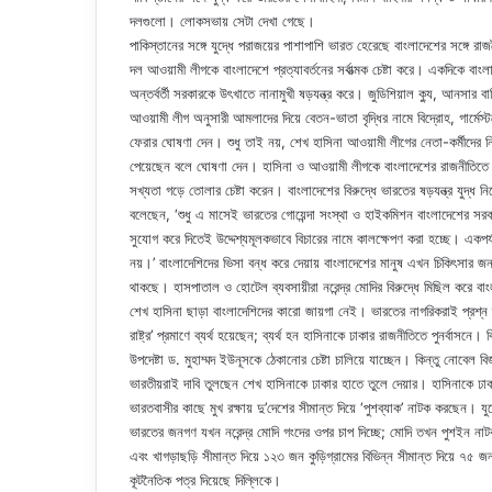
দলগুলো। লোকসভায় সেটা দেখা গেছে।
পাকিস্তানের সঙ্গে যুদ্ধে পরাজয়ের পাশাপাশি ভারত হেরেছে বাংলাদেশের সঙ্গে 
দল আওয়ামী লীগকে বাংলাদেশে প্রত্যাবর্তনের সর্বাত্মক চেষ্টা করে। একদিকে বাংলা
অন্তর্বর্তী সরকারকে উৎখাতে নানামুখী ষড়যন্ত্র করে। জুডিশিয়াল ক্যু, আনসার
আওয়ামী লীগ অনুসারী আমলাদের দিয়ে বেতন-ভাতা বৃদ্ধির নামে বিদ্রোহ, গার্মেস্
ফেরার ঘোষণা দেন। শুধু তাই নয়, শেখ হাসিনা আওয়ামী লীগের নেতা-কর্মীদের ন
পেয়েছেন বলে ঘোষণা দেন। হাসিনা ও আওয়ামী লীগকে বাংলাদেশের রাজনীতিতে প্র
সখ্যতা গড়ে তোলার চেষ্টা করেন। বাংলাদেশের বিরুদ্ধে ভারতের ষড়যন্ত্র যুদ্ধ ন
বলেছেন, ‘শুধু এ মাসেই ভারতের গোয়েন্দা সংস্থা ও হাইকমিশন বাংলাদেশের সরক
সুযোগ করে দিতেই উদ্দেশ্যমূলকভাবে বিচারের নামে কালক্ষেপণ করা হচ্ছে। একপর
নয়।’ বাংলাদেশিদের ভিসা বন্ধ করে দেয়ায় বাংলাদেশের মানুষ এখন চিকিৎসার জন
থাকছে। হাসপাতাল ও হোটেল ব্যবসায়ীরা নরেন্দ্র মোদির বিরুদ্ধে মিছিল করে বাংল
শেখ হাসিনা ছাড়া বাংলাদেশিদের কারো জায়গা নেই। ভারতের নাগরিকরাই প্রশ্ন 
রাষ্ট্র’ প্রমাণে ব্যর্থ হয়েছেন; ব্যর্থ হন হাসিনাকে ঢাকার রাজনীতিতে পুনর্বাসনে
উপদেষ্টা ড. মুহাম্মদ ইউনূসকে ঠেকানোর চেষ্টা চালিয়ে যাচ্ছেন। কিন্তু নোবেল বি
ভারতীয়রাই দাবি তুলছেন শেখ হাসিনাকে ঢাকার হাতে তুলে দেয়ার। হাসিনাকে ঢাকা
ভারতবাসীর কাছে মুখ রক্ষায় দু’দেশের সীমান্ত দিয়ে ‘পুশব্যাক’ নাটক করছে
ভারতের জনগণ যখন নরেন্দ্র মোদি গংদের ওপর চাপ দিচ্ছে; মোদি তখন পুশইন নাট
এবং খাগড়াছড়ি সীমান্ত দিয়ে ১২৩ জন কুড়িগ্রামের বিভিন্ন সীমান্ত দিয়ে ৭৫
কূটনৈতিক পত্র দিয়েছে দিল্লিকে।