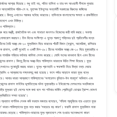
র্কদের আশ্রয় দিয়েছে। শুধু তাই নয়, পতিত হাসিনা ও তার দল আওয়ামী লীগকে পুনরায়
ন্তর্জাতিক পরিম-লে ড. মুহাম্মদ ইউনূসের অন্তর্বর্তী সরকারের বিরুদ্ধে জঙ্গিদের
করেছে। কিন্তু এখানেও পরাজয় ঘটেছে ভারতের। হাসিনাকে বাংলাদেশের ক্ষমতা ও রাজনীতিতে
ংলাদেশে এখন নিষিদ্ধ।
ত ও পাকিস্তান।
শুরু করে মন্ত্রী, রাজনৈতিক দল এবং সাধারণ জনগণও নিজেদের জয়ী দাবি করছে। অবশ্য
 দোষারোপ করছেন। তিন দিনের সংক্ষিপ্ত এ যুদ্ধে পরমাণু শক্তিধর দুই প্রতিবেশীর মধ্যে
 তৈরি অস্ত্র জে-১০ যুদ্ধবিমান দিয়ে ভারতের পাঁচটি বিমান (ফ্রান্স, আমেরিকা, রাশিয়ার
নিক রাফাল, একটি সুখোই ও একটি মিগ-২৯। চীনের সামরিক অস্ত্র জে-১০ দিয়ে যুক্তরাষ্ট্র ও
ের শামরিক শক্তির মর্যাদায় কালিমা লেপন করেছে। মোদি গংদের ভাবখানা ছিল এমন চীনের
ান্সের রাফাল। কিন্তু চীনের অস্ত্র দিয়ে পাকিস্তান ভারতকে উচিত শিক্ষা দিয়েছে। যুদ্ধ
খানেও লুকোচুরি করছে ভারত। যুদ্ধে প্রাণহানি ও ক্ষয়ক্ষতি নিয়ে মিথ্যা তথ্য দেয়ায়
 ট্রোলিং ও আক্রমণের লক্ষ্যবস্তু করা হয়েছে। ফলে পর্দার আড়ালে ভারত যুদ্ধ বন্ধে
োধ করে। আবার ভারত আক্রমণে পাকিস্তানের ‘অপারেশন বুনিয়ান-উন মারসুস’ অভিযান এবং
রান্সের রাফাল ফাইটার ভূপাতিত্বের ঘটনা যুক্তরাষ্ট্র ও ইউরোপের দেশগুলোর অহমিকাকে
্ট্র যুদ্ধরত দুই দেশের সঙ্গে কথা বলে গত শনিবার মার্কিন প্রেসিডেন্ট ডোনাল্ড ট্রাম্প ঘোষণা
ুদ্ধবিরতিতে সম্মত হয়েছে’।
 প্রখ্যাত দার্শনিক লেখক কবি ফরহাদ মজহার বলেছেন, ‘পশ্চিমা প্রযুক্তির হার এড়াতে যুদ্ধ
য়া’ ভারত-পাকিস্তানের যুদ্ধ বন্ধ করার ‘সবচেয়ে বড় কারণ’। ফরাসি রাফাল যুদ্ধবিমান যারা
েয়ারদর বেড়েছে। পাকিস্তান-ভারতের যুদ্ধ দ্রুতবেগে শেষ হওয়ার অনেকগুলো কারণ