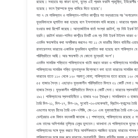
রয়েছে। সবচেয়ে বড় কারণ হলো, যুদ্ধে এই প্রথম ফরাসি প্রযুক্তি, ইউরোপীয় প্র
হয়েছে। ফলে ট্রাম্পকে যুদ্ধ থামিয়ে দিতে হয়েছে’।
গত ৭ মে পাকিস্তান ও পাকিস্তান-শাসিত কাশ্মীরে গত মধ্যরাতের পর ‘অপারেশন স
যুদ্ধবিমানকে ভূপাতিত করা হয়েছে বলে ইসলামাবাদ দাবি করেছে। ভারতের প্রথম সারি
হওয়ার কথা রিপোর্ট করেছে। আন্তর্জাতিক বার্তা সংস্থা রয়টার্স, দ্য নিউ ইয়র
হয়নি। রয়টার্স ভারত-শাসিত কাশ্মীরে তিনটি এবং দ্য নিউ ইয়র্ক টাইমস ভারত ও
এতদিন ক্ষয়ক্ষতির কথা অস্বীকার করলেও গত ১১ মে ভারতীয় বিমান বাহিনীর এয়ার 
রাফায়েলসহ ভারতের একাধিক যুদ্ধবিমান ভূপাতিত করা হয়েছে বলে পাকিস্তান য
পরিস্থিতিতে আছি। আর ক্ষয়ক্ষতি যে কোনো যুদ্ধেরই অংশ’।
এতদিন সামরিক শক্তিতে পাকিস্তানকে খাটো করতে ভারত ও পাকিস্তানের সামরিক শ
পাকিস্তানের সামরিক শক্তি তুলনামূলক বিশ্লেষণে বলা হতো ভারতের সামরিক বাজে
ভারতের হাতে ১১০ থেকে ১২০ পরমাণু বোমা; পাকিস্তানের হাতে রয়েছে ১২০ থে
৫৫ হাজার সৈন্য। এছাড়াও যুদ্ধকালীন পরিস্থিতিতে মিলবে ৩১ কোটি সেনা। অপর
হাজার সৈন্য। যুদ্ধকালীন পরিস্থিতিতে মিলবে ৪ কোটি সেনা। ভারতের স্থলবাহি
২৯২। পাকিস্তানের স্থলবাহিনীতে ২ হাজার ৭৩৫ ট্যাঙ্ক। সামরিকযান ৩ হাজার
তৈরি মিগ-২১, মিগ-২৭, মিগ-২৯, সুখোই-৩০এমকেআই, ব্রিটেন-ফ্রান্সের তৈরি জা
এগুলোর মধ্যে চীনের তৈরি এফ-৭পিজি, জে-১০ এবং যুক্তরাষ্ট্রের তৈরি এফ-১৬
ডেস্ট্রয়ার এবং বিমান বহনকারী জাহাজ ২। পক্ষান্তরে, পাকিস্তানের রয়েছে ৫ স
এবং তাদের অলিগার্করা তৃপ্তির ঢেকুর তুলতেন। ভাবখানা যে পাকিস্তানকে যুদ্ধে 
পাকিস্তানের সঙ্গে যুদ্ধ করতে গিয়ে আদর্শিকভাবে পরাজিত হয়েছে ভারতের শাসক 
পাকিস্তানের সঙ্গে যুদ্ধ করে ভারতের সেনাবাহিনী, বিমান বাহিনীর সদস্য ও সাধা