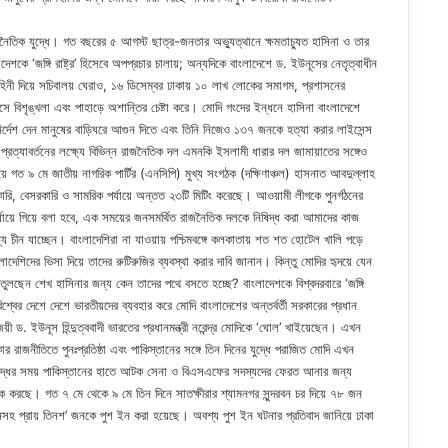
রাজনৈতিক যুদ্ধে। গত বছরের ৫ আগস্ট ছাত্র-জনতার অভ্যুত্থানে ক্ষমতাচ্যুত হাসিনা ও তার
দেশকে ‘জঙ্গি রাষ্ট্র’ হিসেবে অপপ্রচার চালায়; অন্যদিকে বাংলাদেশে ড. ইউনূসের নেতৃত্বাধীন
 বাহিনী দিয়ে সচিবালয় ঘেরাও, ১৬ ডিসেম্বর ঢাকায় ১০ লাখ লোকের সমাগম, প্রশাসনের
টসে বিশৃঙ্খলা এবং পাহাড়ে অশান্তির চেষ্টা করে। মোদি গংদের ইন্ধনে হাসিনা বাংলাদেশে
ির্দেশ দেন মানুষের বাড়িঘরে আগুন দিতে এবং তিনি নিজেও ১৩৭ জনকে হত্যা করার লাইসেন্স
ত্যাবর্তনের লক্ষ্যে বিভিন্ন রাজনৈতিক দল এমনকি ইসলামী ধারার দল জামায়াতের সঙ্গেও
িয়ে গত ৯ মে জাতীয় নাগরিক পার্টির (এনসিপি) মুখ্য সংগঠক (দক্ষিণাঞ্চল) হাসনাত আবদুল্লাহ
ারি, বেসরকারি ও সামরিক পর্যায়ে অন্তত ২৩টি মিটিং করেছে। আওয়ামী লীগকে পুনর্গঠনের
্যায়ে গিয়ে বলা হবে, এক সময়ের জনসমর্থিত রাজনৈতিক দলকে নিষিদ্ধ করা আমাদের কাজ
্য চীন যাচ্ছেন। বাংলাদেশিরা না যাওয়ায় পশ্চিমবঙ্গে কলকাতায় শত শত হোটেল খালি পড়ে
াদেশিদের ভিসা দিয়ে তাদের রুটিরুজির ব্যবস্থা করার দাবি জানান। কিন্তু মোদির হৃদয়ে যেন
তুলছেন শেখ হাসিনার জন্য কেন তাদের পথে বসতে হচ্ছে? বাংলাদেশকে বিশ্বদরবারে ‘জঙ্গি
। বিশ্বের দেশে দেশে ভারতীয়দের ব্যবহার করে মোদি বাংলাদেশের অন্তর্বর্তী সরকারের প্রধান
জয়ী ড. ইউনূস হিন্দুত্ববাদী ভারতের প্রধানমন্ত্রী নরেন্দ্র মোদিকে ‘ঘোল’ খাইয়েছেন। এখন
র রাজনীতিতে পুনঃপ্রতিষ্ঠা এবং পাকিস্তানের সঙ্গে তিন দিনের যুদ্ধে পরাজিত মোদি এখন
ন। যুদ্ধের সময় পাকিস্তানের হাতে আটক সেনা ও বিএসএফের সদস্যদের ফেরত আনার জন্য
ক করছে। গত ৭ মে থেকে ৯ মে তিন দিনে সাতক্ষীরার শ্যামনগর সুন্দরবন চর দিয়ে ৭৮ জন
 জনসহ প্রায় তিনশ’ জনকে পুশ ইন করা হয়েছে। অবশ্য পুশ ইন ঘটনার প্রতিবাদ জানিয়ে ঢাকা