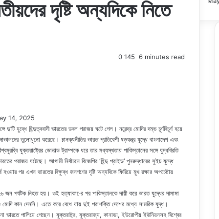
May
য়দের দৃষ্টি অন্যদিকে নিতে
0
145
6 minutes read
ay 14, 2025
ু’টি যুদ্ধে হিন্দুত্ববাদী ভারতের ডবল পরাজয় ঘটে গেল। নরেন্দ্র মোদির দম্ভ চূর্ণবিচূর্ণ হয়ে
দের তুলোধুনো করেছে। চানক্যনীতির ভারত প্রতিবেশী ষড়যন্ত্র যুদ্ধে বাংলাদেশ এবং
বি যুক্তরাষ্ট্রের ডোনাল্ড ট্রাম্পকে ধরে তার মধ্যস্থতায় পাকিস্তানের সঙ্গে যুদ্ধবিরতি
তের পরাজয় ঘটেছে। আগামী নির্বাচনে বিজেপির ‘হিন্দু প্রাইড’ পুনরুদ্ধারের সুইচ যুদ্ধে
হওয়ার পর এখন ভারতের বিক্ষুব্ধ জনগণের দৃষ্টি অন্যদিকে ফিরিয়ে মুখ রক্ষার অপচেষ্টায়
 ২৬ জন পর্যটক নিহত হয়। ওই হত্যাকা-ের পর পাকিস্তানকে দায়ী করে ভারত যুদ্ধের দামামা
ও মোদি কান দেননি। এতে করে বেধে যায় দুই পরাশক্তি দেশের মধ্যে সামরিক যুদ্ধ।
না ভারতে পালিয়ে গেছেন। যুক্তরাষ্ট্র, যুক্তরাজ্য, কানাডা, ইউরোপীয় ইউনিয়নসহ বিশ্বের