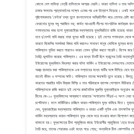
কোনো দেশ মাফিয়া নেত্রী হাসিনাকে আশ্রয় দেয়নি। ভারত হাসিনা ও তার অলিগা
ঢাকার ক্ষমতায় প্রত্যাবর্তনের লক্ষ্যে একের পর এক উদ্যোগ নিয়েছে। একই সঙ্গে আ
পৃষ্ঠপোষকতার ‘ফেইক’ তথ্য তুলে বাংলাদেশকে অস্থিতিশীল করে তোলার চেষ্টা 
ফেরানোর যুদ্ধে শুধু পরাজিত নয়; কার্যত আওয়ামী লীগের সাংগঠনিক কার্যক্রম বা
গণমাধ্যমের খবর হলো যুক্তরাষ্ট্রের মধ্যস্থতায় যুদ্ধবিরতিতে রাজি হয়েছে ভার
তবে দু’দেশই দাবি করছে তারা যুদ্ধে জয়ী হয়েছে। দুই দেশের গণমাধ্যম থেকে 
ভারতে বিজেপির সমর্থকরা বিজয় দাবি করলেও সাধারণ মানুষ মোদিকে যুদ্ধের জন্য
পাকিস্তান সুবিধা করতে পারলেও ভারত তেমন সুবিধা করতে পারেনি। বিশেষ করে চীনের
তৈরি) ভূপাতিত করেছে পাকিস্তান। এর মধ্যে তিনটি ছিল ফ্রান্সের তৈরি অত্যাধু
ইউরোপের যুদ্ধবিমান বিধ্বস্ত করার ঘটনা মার্কিন ও ইউরোপের দেশগুলোর নেতাদ
অস্ত্র ব্যবহার করা পাকিস্তানকে এক সপ্তাহের মধ্যে মাটির সঙ্গে মিশিয়ে দেবে ফ্র
মানেই জীবন ও সম্পদের ক্ষতি। পাকিস্তান তাদের ক্ষয়ক্ষতি তুলে ধরেছে। কিন্তু সে
ভারতের পররাষ্ট্র সচিব বিক্রম মিশ্রি ও তার পরিবারকে ব্যাপক সোশ্যাল মিডিয়ায়
পাকিস্তানকে রাজি করাতে দুই দেশের রাজনৈতিক মুরুব্বি যুক্তরাষ্ট্রকে অনুর
চীনের জে-১০ যুদ্ধবিমানের আক্রমণে ভারতের ‘অপারেশন সিঁদুর’-এ অংশ নেয়া ফ্
চপেটাঘাত। ফলে মার্কিনিরাও চাচ্ছিল ভারত-পাকিস্তান যুদ্ধ থামিয়ে দিতে। যুক্তরাষ
দেন, যুক্তরাষ্ট্রের মধ্যস্থতায় পাকিস্তান ও ভারত একটি পূর্ণাঙ্গ এবং তাৎক্ষণিক য
মার্কিন মধ্যস্থতায় ভারত-পাকিস্তান যুদ্ধ থেকে সরে যাওয়ার কারণ বিশ্লেষণ করে
থামানো হয়। যুদ্ধক্ষেত্রে চীনা প্রযুক্তির কাছে ইউরোপীয় প্রযুক্তির ‘হেরে যাও
তৈরি করে, তাদের শেয়ারদর এরই মধ্যে পড়ে গেছে; অন্যদিকে চীনা কোম্পানির শ