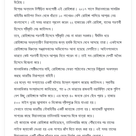
উঠেছে।
বিশ্বের অন্যতম নিপীড়িত জনগোষ্ঠী এই রোহিঙ্গারা। ২০১৭ সালে মিয়ানমারের সামরিক
বাহিনীর জাতিগত নিধন থেকে বাঁচতে ১০ লাখেরও বেশি রোহিঙ্গা পালিয়ে আশ্রয় নেয়
বাংলাদেশে। ওই সময় ভারতে প্রবেশ করেন ২২ হাজারের বেশি রোহিঙ্গা, যাদের শরণার্থী
হিসেবে স্বীকৃতি দেয় জাতিসংঘ।
তবে, রোহিঙ্গাদের শরণার্থী হিসেবে স্বীকৃতি দেয় না ভারত সরকার। দীর্ঘদিন ধরে
রোহিঙ্গাদের অভ্যন্তরীণ নিরাপত্তার জন্য হুমকি হিসেবে দেখে আসছে তারা। একইসঙ্গে
রোহিঙ্গাদের বিরুদ্ধে সন্ত্রাসবাদের অভিযোগও আনা হয়েছে দেশটিতে। আইনগতভাবে
ভারতে কেউ শরণার্থী হিসেবে আশ্রয় নিতে পারেন না। তাই সব রোহিঙ্গাকে দেশটি অবৈধ
হিসেবে বিবেচনা করে।
মানবাধিকার গোষ্ঠীগুলোর দাবি, রোহিঙ্গাদের ফেরত পাঠানোর ক্ষেত্রে নিষ্ঠুরতা অবলম্বন
করছে ভারতীয় নিরাপত্তা বাহিনী।
এর মধ্যে গত সপ্তাহের একটি ঘটনায় উদ্বেগ প্রকাশ করেছে জাতিসংঘ। স্থানীয়
মানবাধিকার সংস্থাগুলো জানিয়েছে, গত ৬ মে ভারতের রাজধানী নয়াদিল্লি থেকে পুলিশ
বেশ কিছু রোহিঙ্গাকে আটক করে। এর মধ্যে ৪০ জনকে চোখ বেঁধে প্রায় ১ হাজার
৫০০ মাইল দূরের আন্দামান ও নিকোবর দ্বীপপুঞ্জে নিয়ে যাওয়া হয়।
সেখানে তাদের ভারতীয় নৌবাহিনীর একটি জাহাজে তোলা হয়। জাহাজটি আন্দামান
সাগরের কাছে মিয়ানমারের তানিনথারি অঞ্চলের দিকে যাত্রা করে।
ওই জাহাজে থাকা রোহিঙ্গারা জানিয়েছেন, তানিনথারির কাছে পৌঁছানোর পর তাদের
লাইফ জ্যাকেট দেওয়া হয় এবং সাগরে ঝাঁপ দিতে বাধ্য করা হয়। ওই সময় তাদের
মিয়ানমারের একটি দ্বীপে সাঁতরে চলে যেতে নির্দেশ দেয় ভারতীয় সেনারা।