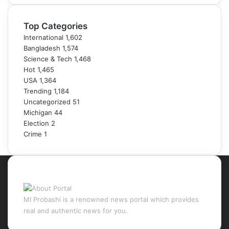
Top Categories
International
1,602
Bangladesh
1,574
Science & Tech
1,468
Hot
1,465
USA
1,364
Trending
1,184
Uncategorized
51
Michigan
44
Election
2
Crime
1
About Portal
MI Probashi is a renowned news portal which provides
real and authentic news for you.