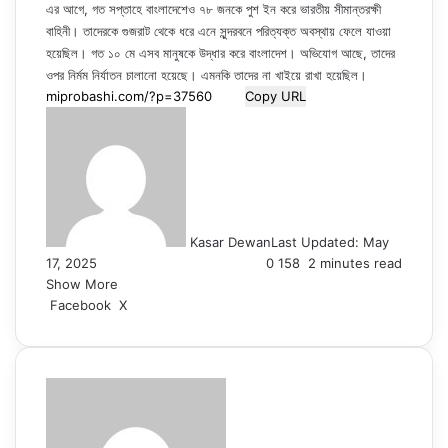
এর আগে, গত সপ্তাহে বাংলাদেশেও ৭৮ জনকে পুশ ইন করে ভারতীয় সীমান্তরক্ষী
বাহিনী। তাদেরকে গুজরাট থেকে ধরে এনে সুন্দরবনে পরিত্যক্ত অবস্থায় ফেলে যাওয়া
হয়েছিল। গত ১০ মে এসব মানুষকে উদ্ধার করে বাংলাদেশ। অভিযোগ আছে, তাদের
ওপর নির্মম নির্যাতন চালানো হয়েছে। এমনকি তাদের না খাইয়ে রাখা হয়েছিল।
Copy URL
Kasar Dewan
Last Updated: May
17, 2025
0
158
2 minutes read
Show More
LinkedIn
Pinterest
Reddit
WhatsApp
Telegram
Viber
Share
Facebook
X
via
Email