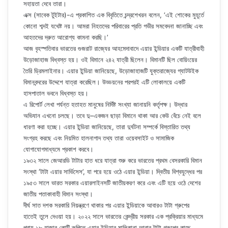
সহায়তা দেবে তারা।
এক্স (সাবেক টুইটার)-এ প্রকাশিত এক বিবৃতিতে চন্দ্রশেখরন বলেন, ‘এই শোকের মুহূর্তে
কোনো শব্দই যথেষ্ট নয়। আমরা নিহতদের পরিবারের প্রতি গভীর সমবেদনা জানাচ্ছি এবং
আহতদের দ্রুত আরোগ্য কামনা করছি।’
আজ বৃহস্পতিবার ভারতের গুজরাট রাজ্যের আহমেদাবাদে এয়ার ইন্ডিয়ার একটি যাত্রীবাহী
উড়োজাহাজ বিধ্বস্ত হয়। ওই বিমানে ২৪২ যাত্রী ছিলেন। বিমানটি ছিল বোয়িংয়ের
তৈরি ড্রিমলাইনার। এয়ার ইন্ডিয়া জানিয়েছে, উড়োজাহাজটি যুক্তরাজ্যের গ্যাটউইক
বিমানবন্দরের উদ্দেশে যাত্রা করেছিল। উড্ডয়নের পরপরই এটি লোকালয়ে একটি
হাসপাতাল ভবনে বিধ্বস্ত হয়।
এ রিপোর্ট লেখা পর্যন্ত হতাহত মানুষের নির্দিষ্ট সংখ্যা জানায়নি কর্তৃপক্ষ। উদ্ধার
অভিযান এখনো চলছে। তবে দু–একজন ছাড়া বিমানে থাকা আর কেউ বেঁচে নেই বলে
ধারণা করা হচ্ছে। এয়ার ইন্ডিয়া জানিয়েছে, তারা দুর্ঘটনা সম্পর্কে বিস্তারিত তথ্য
সংগ্রহ করছে এবং নিয়মিত হালনাগাদ তথ্য তারা ওয়েবসাইট ও সামাজিক
যোগাযোগমাধ্যমে প্রকাশ করবে।
১৯৩২ সালে জেআরডি টাটার হাত ধরে যাত্রা শুরু করে ভারতের প্রথম বেসরকারি বিমান
সংস্থা ‘টাটা এয়ার সার্ভিসেস’, যা পরে হয়ে ওঠে এয়ার ইন্ডিয়া। দ্বিতীয় বিশ্বযুদ্ধের পর
১৯৫৩ সালে ভারত সরকার এয়ারলাইনসটি জাতীয়করণ করে এবং এটি হয়ে ওঠে দেশের
জাতীয় পতাকাবাহী বিমান সংস্থা।
দীর্ঘ সাত দশক সরকারি নিয়ন্ত্রণে থাকার পর এয়ার ইন্ডিয়াকে আবারও টাটা গ্রুপের
হাতেই তুলে দেওয়া হয়। ২০২২ সালে ভারতের কেন্দ্রীয় সরকার এক প্রক্রিয়ার মাধ্যমে
প্রায় ১৮ হাজার কোটি রুপিতে এয়ার ইন্ডিয়ার মালিকানা আবার টাটা গ্রুপের কাছে