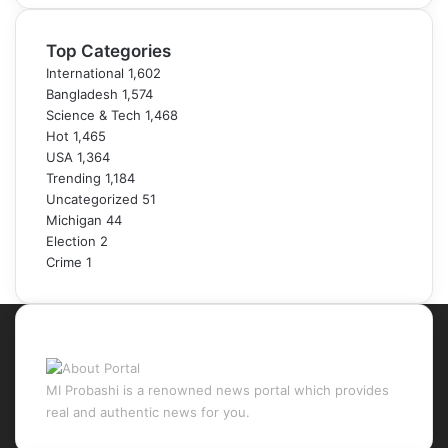
Top Categories
International
1,602
Bangladesh
1,574
Science & Tech
1,468
Hot
1,465
USA
1,364
Trending
1,184
Uncategorized
51
Michigan
44
Election
2
Crime
1
About Portal
MI Probashi is a renowned news portal which provides
real and authentic news for you.