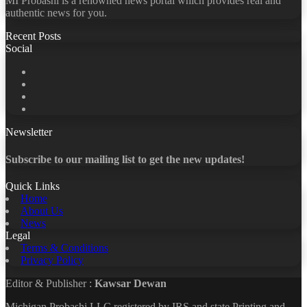
MI Probashi is a renowned news portal which provides real and
authentic news for you.
Recent Posts
Social
Facebook
X
LinkedIn
YouTube
Newsletter
Subscribe to our mailing list to get the new updates!
Quick Links
Home
About Us
News
Legal
Terms & Conditions
Privacy Policy
Editor & Publisher :
Kawsar Dewan
Michigan Probashi LLC registered by IRS and state Printing and