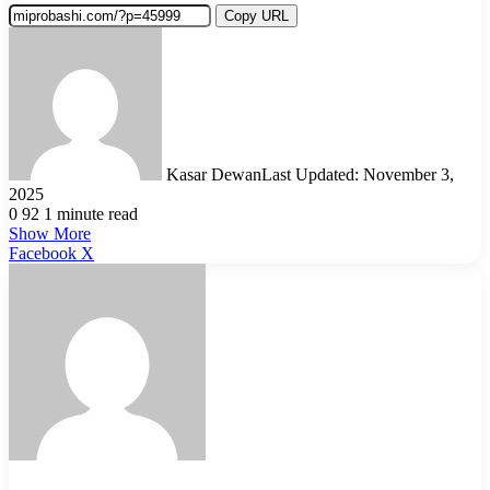
Copy URL
Kasar Dewan
Last Updated: November 3,
2025
0
92
1 minute read
Show More
LinkedIn
Pinterest
Reddit
WhatsApp
Telegram
Viber
Share
Facebook
X
via
Email