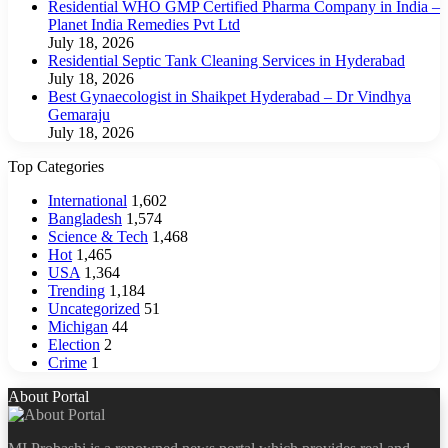
Residential WHO GMP Certified Pharma Company in India –
Planet India Remedies Pvt Ltd
July 18, 2026
Residential Septic Tank Cleaning Services in Hyderabad
July 18, 2026
Best Gynaecologist in Shaikpet Hyderabad – Dr Vindhya
Gemaraju
July 18, 2026
Top Categories
International
1,602
Bangladesh
1,574
Science & Tech
1,468
Hot
1,465
USA
1,364
Trending
1,184
Uncategorized
51
Michigan
44
Election
2
Crime
1
About Portal