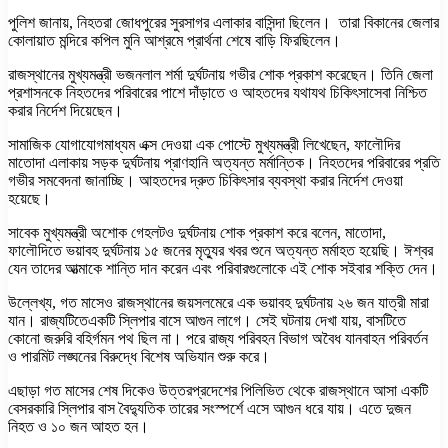
পুলিশ জানায়, নিহতরা জোধপুরের সুরসাগর এলাকার বাসিন্দা ছিলেন। তারা বিকানের জেলার
কোলায়াত মন্দিরে কপিল মুনি আশ্রমে প্রার্থনা শেষে বাড়ি ফিরছিলেন।
রাজস্থানের মুখ্যমন্ত্রী ভজনলাল শর্মা দুর্ঘটনায় গভীর শোক প্রকাশ করেছেন। তিনি জেলা
প্রশাসনকে নিহতদের পরিবারের পাশে দাঁড়াতে ও আহতদের যথাযথ চিকিৎসাসেবা নিশ্চিত
করার নির্দেশ দিয়েছেন।
সামাজিক যোগাযোগমাধ্যম এক্স দেওয়া এক পোস্টে মুখ্যমন্ত্রী লিখেছেন, ফালৌদির
মাতোদা এলাকায় সড়ক দুর্ঘটনায় প্রাণহানি অত্যন্ত মর্মান্তিক। নিহতদের পরিবারের প্রতি
গভীর সমবেদনা জানাচ্ছি। আহতদের দ্রুত চিকিৎসার ব্যবস্থা করার নির্দেশ দেওয়া
হয়েছে।
সাবেক মুখ্যমন্ত্রী অশোক গেহলটও দুর্ঘটনায় শোক প্রকাশ করে বলেন, মাতোদা,
ফালৌদিতে ভয়াবহ দুর্ঘটনায় ১৫ জনের মৃত্যুর খবর শুনে অত্যন্ত মর্মাহত হয়েছি। ঈশ্বর
যেন তাদের আত্মাকে শান্তি দান করেন এবং পরিবারগুলোকে এই শোক সইবার শক্তি দেন।
উল্লেখ্য, গত মাসেও রাজস্থানের জয়সলমেরে এক ভয়াবহ দুর্ঘটনায় ২৬ জন যাত্রী মারা
যান। রাজ্যটিতেএকটি স্লিপার বাসে আগুন লাগে। সেই ঘটনায় দেখা যায়, বাসটিতে
কোনো জরুরি বহির্গমন পথ ছিল না। পরে রাজ্য পরিবহন বিভাগ অবৈধ যানবাহন পরিবর্তন
ও পারমিট লঙ্ঘনের বিরুদ্ধে বিশেষ অভিযান শুরু করে।
এছাড়া গত মাসের শেষ দিকেও উত্তরপ্রদেশের পিলিভিত থেকে রাজস্থানে আসা একটি
বেসরকারি স্লিপার বাস বৈদ্যুতিক তারের সংস্পর্শে এসে আগুন ধরে যায়। এতে দুজন
নিহত ও ১০ জন আহত হন।