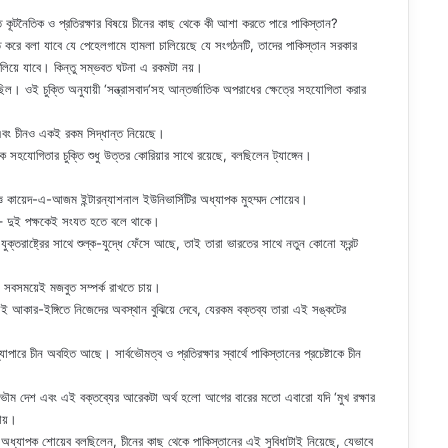
তে কূটনৈতিক ও প্রতিরক্ষার বিষয়ে চীনের কাছ থেকে কী আশা করতে পারে পাকিস্তান?
্তি করে বলা যাবে যে পেহেলগামে হামলা চালিয়েছে যে সংগঠনটি, তাদের পাকিস্তান সরকার
 বদলিয়ে যাবে। কিন্তু সম্ভবত ঘটনা এ রকমটা নয়।
রেছিল। ওই চুক্তি অনুযায়ী ‘সন্ত্রাসবাদ‘সহ আন্তর্জাতিক অপরাধের ক্ষেত্রে সহযোগিতা করার
 এবং চীনও একই রকম সিদ্ধান্ত নিয়েছে।
 সহযোগিতার চুক্তি শুধু উত্তর কোরিয়ার সাথে রয়েছে, বলছিলেন ট্যাঙ্গেন।
 কায়েদ-এ-আজম ইন্টারন্যাশনাল ইউনিভার্সিটির অধ্যাপক মুহম্মদ শোয়েব।
 – দুই পক্ষকেই সংযত হতে বলে থাকে।
্তরাষ্ট্রের সাথে শুল্ক-যুদ্ধে ফেঁসে আছে, তাই তারা ভারতের সাথে নতুন কোনো ফ্রন্ট
ন সবসময়েই মজবুত সম্পর্ক রাখতে চায়।
ই আকার-ইঙ্গিতে নিজেদের অবস্থান বুঝিয়ে দেবে, যেরকম বক্তব্য তারা এই সঙ্কটের
 ব্যাপারে চীন অবহিত আছে। সার্বভৌমত্ব ও প্রতিরক্ষার স্বার্থে পাকিস্তানের প্রচেষ্টাকে চীন
বভৌম দেশ এবং এই বক্তব্যের আরেকটা অর্থ হলো আগের বারের মতো এবারো যদি ‘মুখ রক্ষার
ায়।
য়ে অধ্যাপক শোয়েব বলছিলেন, চীনের কাছ থেকে পাকিস্তানের এই সুবিধাটাই নিয়েছে, যেভাবে