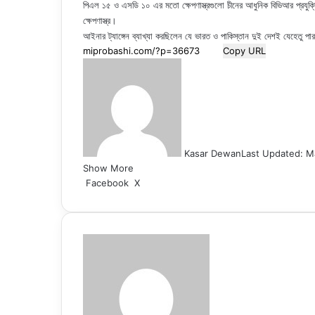
পিএল ১৫ ও এসডি ১০ এর মতো ক্ষেপণাস্ত্রগুলো চীনের আধুনিক বিভিআর প্রযুক
ক্ষেপণাস্ত্র।
আইনার ট্যাঙ্গেন ব্যাখ্যা করছিলেন যে ভারত ও পাকিস্তান দুই দেশই যেহেতু পার
Copy URL
Kasar Dewan
Last Updated: M
Show More
LinkedIn
Pinterest
Reddit
WhatsApp
Telegram
Viber
Share
Facebook
X
via
Email