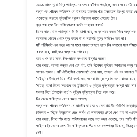
২০১৯ সালে পুরো বিশ্ব পাকিস্তানের ওপরে ঝাঁপিয়ে পড়েছিল, এবার আর সেটা হয
অধ্যাপক শোয়েব বলছিলেন যে হামাসের হামলার পরে ইসরায়েল বিশ্বের কাছে
এক্ষেত্রে ভারতের কূটনৈতিক প্রভাব নিয়ন্ত্রণ করতে পেরেছে চীন।
যুদ্ধ শুরু হলে চীন পাকিস্তানকে কতটা সাহায্য করবে?
চীনের কাছ থেকে পাকিস্তান কী কী আশা করে, এ ব্যাপারে বলতে গিয়ে অধ্যাপক
আমাদের পেছনে থেকে যুদ্ধ করবে না বা সরাসরি যুদ্ধে সামিলও হবে না।
যদি পরিস্থিতি এক বছর আগের মতো থাকত তাহলে হয়ত চীন ভারতের সঙ্গে সীমান্তে
করতে হবে, বলছিলেন অধ্যাপক শোয়েব।
তবে এখন তার মতে, চীন-ভারত সম্পর্কের উন্নতি হচ্ছে।
তার কথায়, আমরা উন্নত দেশ তো নই, তাই বিশেষত কৃত্রিম উপগ্রহের জন্য আমাদ
আদান-প্রদান। যদি ঐতিহাসিক প্রেক্ষাপটে দেখা যায়, তাহলে এই সব ব্যাপারে চ
‘বাইডু‘-র উদাহরণ দিয়ে তিনি বলছিলেন, আমরা বিশ্বের প্রথম দেশ, যাদের কাছে
‘বাইডু‘ হলো চীনের সবথেকে বড় ইন্টারনেট ও কৃত্রিম বুদ্ধিমত্তা সংস্থা যারা সার
সংস্থা চীনে ইন্টারনেট সার্চ ও কৃত্রিম বুদ্ধিমত্তা নিয়ে কাজ করে।
চীন থেকে পাকিস্তান যেসব অস্ত্র পেয়েছে
অধ্যাপক শোয়েব বলছিলেন যে ভারতীয় জাহাজ ও সেনাবাহিনীর গতিবিধি সংক্রান্
বিভিআর – ‘বিয়ন্ড ভিজুয়্যাল রেঞ্জ‘ অর্থাৎ যে লক্ষ্যবস্তু চোখে দেখা যায় না এর
তার কথায়, বিগত পাঁচ বছরে পাকিস্তানের কাছে যত অস্ত্র এসেছে, তার প্রতি পাঁ
আইনার ট্যাঙ্গেনের মতে চীন পাকিস্তানকে পিএল ১৫ ক্ষেপণাস্ত্র দিয়েছে, কিন্ত
নেই।