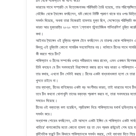
চীন থেকে পাকিস্তান কী আশা করে?
ভারতের সাথে সম্প্রতি যে উত্তেজনাকর পরিস্থিতি তৈরি হয়েছে, তার পরিপ্রেক্ষি
বেইজিং থেকে ট্যাঙ্গেন বলছিলেন, যদি কোনো নির্দিষ্ট প্রমাণ থাকে যার ওপর ভিত
সমর্থন দিয়েছে, অথবা তারা নিজেরাই হামলায় যুক্ত ছিল, সেক্ষেত্রে পরিস্থিতি
ভারত আর যুক্তরাষ্ট্র ২০২০ সালে ‘গ্লোবাল স্ট্র্যাটেজিক পার্টনারশিপ‘ চুক্তি ক
কথা।
আইনার ট্যাঙ্গেন ওই চুক্তির প্রসঙ্গ টেনে বলছিলেন যে তারপর থেকে পাকিস্তান
কিন্তু এই চুক্তিটা কোনো সামরিক সহযোগিতার নয়। বর্তমানে চীনের সাথে সামরিক
কী করতে পারে চীন?
পাকিস্তান ও চীনের সম্পর্কের ওপরে গভীরভাবে নজর রাখেন, এমন একজন বিশেষজ্ঞ
তিনি বলছেন যে চীন সবসময়েই নিরপেক্ষতা বজায় রাখে আর ভারত ও পাকিস্তান
তার কথায়, এখনো চীন সেটাই করছে। চীনের একটা বাধ্যবাধকতা হলো যে তারা যুক
খুলতে চাইবে না।
তার ব্যাখ্যা, চীনের বাণিজ্যের একটা বড় অংশীদার ভারত, তাই ভারতের সাথে চী
তবে চীন কখনো খোলাখুলি তাদের বক্তব্য প্রকাশ করবে না, তারা সবসময়ের মতো
সময়েও দিয়েছে।
চীনের ওই বক্তব্যে বলা হয়েছিল, প্রতিরক্ষা নিয়ে পাকিস্তানের যথার্থ দুশ্চিন্তার
সমর্থন করে।
অধ্যাপক শোয়েব বলছিলেন, এটা আসলে একটা ইঙ্গিত যে পাকিস্তান একটা সার্
খাতিরে‘ বালাকোটের মতো কোনো হামলা হয় তা যেন প্রথম রাউন্ডেই শেষ হয়ে য
কূটনৈতিক ফ্রন্টে চীন কিভাবে পাকিস্তানকে সমর্থন করছে, সেই ব্যাখ্যা দিতে গি