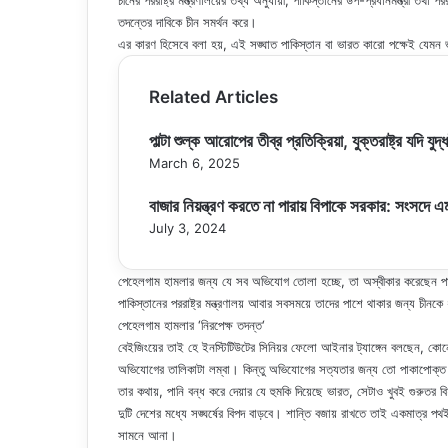
চীনের পররাষ্ট্র মন্ত্রণালয়ের তথ্য অনুযায়ী, পাকিস্তানের উপ-প্রধানমন্ত্রী তথা প
তদন্তের দাবিকে চীন সমর্থন করে।
এর কারণ হিসেবে বলা হয়, এই সঙ্ঘাত পাকিস্তান বা ভারত কারো পক্ষেই যেমন 
Related Articles
পাল্টা শুল্ক আরোপের তীব্র প্রতিক্রিয়া, যুক্তরাষ্ট্র যদি যুদ
March 6, 2025
বাজার নিয়ন্ত্রণ করতে না পারায় বিপাকে সরকার: সংসদে 
July 3, 2024
পেহেলগাম হামলার জন্য যে সব অভিযোগ তোলা হচ্ছে, তা অস্বীকার করেছেন পাকি
পাকিস্তানের পররাষ্ট্র মন্ত্রণালয় আবার সবসময়ে তাদের পাশে থাকার জন্য চীনকে
পেহেলগাম হামলার ‘নিরপেক্ষ তদন্ত‘
বেইজিংয়ের তাই হে ইনস্টিটিউটের সিনিয়র ফেলো আইনার ট্যাঙ্গেন বলছেন, কো
অভিযোগের তালিকাটা লম্বা। কিন্তু অভিযোগের সত্যতার জন্য তো পাকাপোক্ত
তার কথায়, পানি বন্ধ করে দেয়ার যে হুমকি দিয়েছে ভারত, সেটাও খুবই গুরুত
দুটি দেশের মধ্যে সঙ্ঘর্ষের বিপদ বাড়বে। শান্তি বজায় রাখতে তাই একমাত্র 
সামনে আনা।