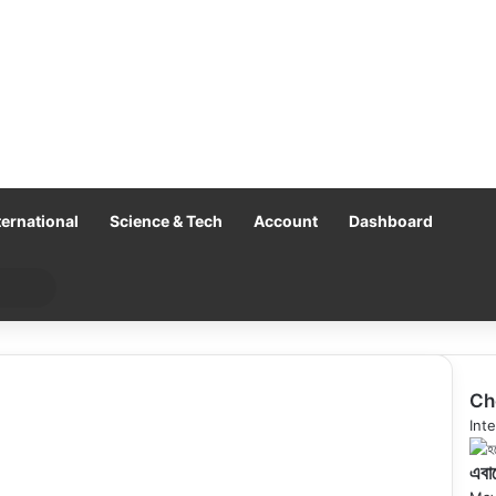
ternational
Science & Tech
Account
Dashboard
Search
for
Ch
Clo
Inte
এবার