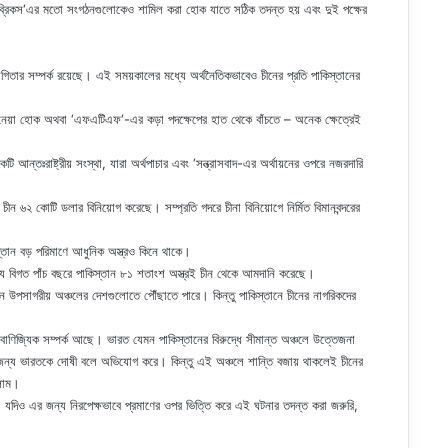
 ‘ব্রিকস‘এর মতো সংগঠনগুলোকেও শামিল করা হোক যাতে সঠিক তদন্ত হয় এবং দুই পক্ষের
িতার সম্পর্ক রয়েছে। এই সময়কালের মধ্যে অর্থনৈতিকভাবেও চীনের প্রতি পাকিস্তানের
 নেয়া হোক অথবা ‘এফএটিএফ‘-এর কড়া পদক্ষেপের হাত থেকে বাঁচতে – অনেক ক্ষেত্রেই
 আন্তঃরাষ্ট্রীয় সংস্থা, যারা অর্থপাচার এবং ‘সন্ত্রাসবাদ-এর অর্থায়নের ওপরে নজরদারি
ীন ৬২ কোটি ডলার বিনিয়োগ করেছে। সম্প্রতি গদরে চীনা বিনিয়োগে নির্মিত বিমানবন্দরের
স্তান বড় পরিমাণে আধুনিক অস্ত্রও কিনে থাকে।
ছে যে বিগত পাঁচ বছরে পাকিস্তান ৮১ শতাংশ অস্ত্রই চীন থেকে আমদানি করেছে।
ন উপসাগরীয় অঞ্চলের দেশগুলোতে পৌঁছাতে পারে। কিন্তু পাকিস্তানে চীনের নাগরিকদের
 বাণিজ্যিক সম্পর্ক আছে। ভারত যেমন পাকিস্তানের বিরুদ্ধে সীমান্ত অঞ্চলে উত্তেজনা
 জন্য ভারতকে দোষী বলে অভিযোগ করে। কিন্তু এই অঞ্চলে শান্তি বজায় থাকলেই চীনের
সলাম।
, যদিও এর জন্য নিরপেক্ষভাবে প্রমাণের ওপর ভিত্তি করে এই ঘটনার তদন্ত করা জরুরি,