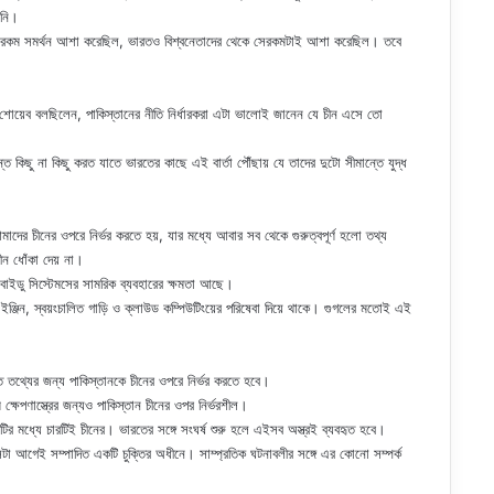
়নি।
 যেরকম সমর্থন আশা করেছিল, ভারতও বিশ্বনেতাদের থেকে সেরকমটাই আশা করেছিল। তবে
 শোয়েব বলছিলেন, পাকিস্তানের নীতি নির্ধারকরা এটা ভালোই জানেন যে চীন এসে তো
 কিছু না কিছু করত যাতে ভারতের কাছে এই বার্তা পৌঁছায় যে তাদের দুটো সীমান্তে যুদ্ধ
ের চীনের ওপরে নির্ভর করতে হয়, যার মধ্যে আবার সব থেকে গুরুত্বপূর্ণ হলো তথ্য
ীন ধোঁকা দেয় না।
 বাইডু সিস্টেমসের সামরিক ব্যবহারের ক্ষমতা আছে।
্চ ইঞ্জিন, স্বয়ংচালিত গাড়ি ও ক্লাউড কম্পিউটিংয়ের পরিষেবা দিয়ে থাকে। গুগলের মতোই এই
ত তথ্যের জন্য পাকিস্তানকে চীনের ওপরে নির্ভর করতে হবে।
কম ক্ষেপণাস্ত্রের জন্যও পাকিস্তান চীনের ওপর নির্ভরশীল।
চটির মধ্যে চারটিই চীনের। ভারতের সঙ্গে সংঘর্ষ শুরু হলে এইসব অস্ত্রই ব্যবহৃত হবে।
ু সেটা আগেই সম্পাদিত একটি চুক্তির অধীনে। সাম্প্রতিক ঘটনাবলীর সঙ্গে এর কোনো সম্পর্ক