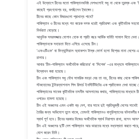
এই উদ্যোগে চীনের মতো পাকিস্তানঘনিষ্ঠ দেশগুলোই শুধু না থেকে তুরস্ক এবং
কাছেই গ্রহণযোগ্য হয়, বলছিলেন ট্যাঙ্গেন।
চীনের কাছে কোন বিষয়গুলো প্রাধান্য পাবে?
পাকিস্তান ও চীনের মধ্যে গত কয়েক দশক ধরেই প্রতিরক্ষা এবং কূটনৈতিক সহযোগ
নির্ভরতা বেড়েছে।
আধুনিক সমরসজ্জার যোগান হোক বা প্রতি বছর আর্থিক ঘাটতি সামাল দিতে দেনা
পাকিস্তানকে সহায়তা দিতে এগিয়ে এসেছে চীন।
‘এফএটিএফ‘ বা ফিন্যান্সিয়াল অ্যাকশন টাস্ক ফোর্স হলো বিশ্বের নানা দেশের একটি
চালায়।
আবার ‘চীন-পাকিস্তান অর্থনৈতিক করিডোর‘ বা ‘সিপেক‘ -এর মাধ্যমে পাকিস্তানে চ
উদ্বোধন করা হয়েছে।
চীন এবং পাকিস্তান শুধু যৌথ সামরিক মহড়া দেয় তা নয়, চীনের কাছ থেকে পাকি
স্টকহোমের ইন্টারন্যাশনাল পিস রিসার্চ ইনস্টিটিউটের এক প্রতিবেদন দেখা যাচ্
পাকিস্তানের সাবেক কূটনৈতিক তসনীম আসলামের কথায়, পাকিস্তানের মাধ্যমে চী
ওপরেও হামলা হয়েছে।
চীন এই অঞ্চলের এমন একটা বড় দেশ, যার সাথে দুই প্রতিদ্বন্দ্বী দেশের সাথেই
তৈরির জন্য অভিযোগ তুলে থাকে, তেমনই পাকিস্তানও বালুচিস্তানের ঘটনাবলীর
স্বার্থ পূর্ণ হবে। চীনের দরকার নিজের অর্থনৈতিক স্বার্থ নিরাপদে রাখা, বলেন আ
চীন এই অঞ্চলের দু’টি দেশ পাকিস্তান আর ভারতের মধ্যে মধ্যস্থতা করতে পারে
যোগ করেন তিনি।