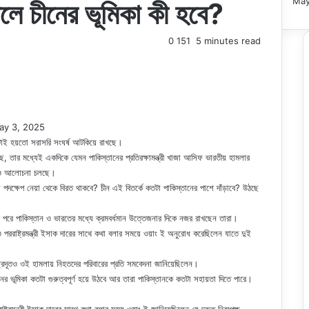
May
ধলে চীনের ভূমিকা কী হবে?
0
151
5 minutes read
ay 3, 2025
েটাই হয়তো সরাসরি সংঘর্ষ আটকিয়ে রাখছে।
 তার মধ্যেই একদিকে যেমন পাকিস্তানের প্রতিরক্ষামন্ত্রী খাজা আসিফ ভারতীয় হামলার
য়েও আলোচনা চলছে।
 পদক্ষেপ নেয়া থেকে বিরত থাকবে? চীন এই বিতর্কে কতটা পাকিস্তানের পাশে দাঁড়াবে? উঠছে
হামলার পরে পাকিস্তান ও ভারতের মধ্যে ক্রমবর্ধমান উত্তেজনার দিকে নজর রাখছেন তারা।
রী ও পররাষ্ট্রমন্ত্রী ইসাক দারের সাথে কথা বলার সময়ে ওয়াং ই অনুরোধ করেছিলেন যাতে দুই
্ট্রদূতও ওই হামলায় নিহতদের পরিবারের প্রতি সমবেদনা জানিয়েছিলেন।
ীনের ভূমিকা কতটা গুরুত্বপূর্ণ হয়ে উঠবে আর তারা পাকিস্তানকে কতটা সহায়তা দিতে পারে।