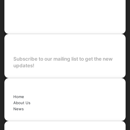
Facebook
X
LinkedIn
YouTube
Newsletter
Subscribe to our mailing list to get the new
updates!
Quick Links
Home
About Us
News