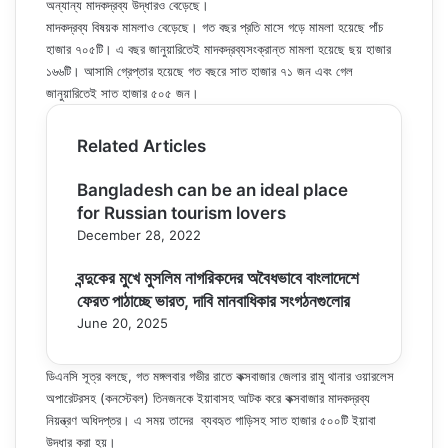
অন্যান্য মাদকদ্রব্য উদ্ধারও বেড়েছে।
মাদকদ্রব্য বিষয়ক মামলাও বেড়েছে। গত বছর প্রতি মাসে গড়ে মামলা হয়েছে পাঁচ
হাজার ৭০৫টি। এ বছর জানুয়ারিতেই মাদকদ্রব্যসংক্রান্ত মামলা হয়েছে ছয় হাজার
১৬৬টি। আসামি গ্রেপ্তার হয়েছে গত বছরে সাত হাজার ৭১ জন এবং গেল
জানুয়ারিতেই সাত হাজার ৫০৫ জন।
Related Articles
Bangladesh can be an ideal place
for Russian tourism lovers
December 28, 2022
বন্দুকের মুখে মুসলিম নাগরিকদের অবৈধভাবে বাংলাদেশে
ফেরত পাঠাচ্ছে ভারত, দাবি মানবাধিকার সংগঠনগুলোর
June 20, 2025
ডিএনসি সূত্র বলছে, গত মঙ্গলবার গভীর রাতে কক্সবাজার জেলার রামু থানার ওয়ারলেস
অপারেটরসহ (কনস্টেবল) তিনজনকে ইয়াবাসহ আটক করে কক্সবাজার মাদকদ্রব্য
নিয়ন্ত্রণ অধিদপ্তর। এ সময় তাদের ব্যবহৃত গাড়িসহ সাত হাজার ৫০০টি ইয়াবা
উদ্ধার করা হয়।