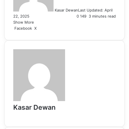
Kasar Dewan
Last Updated: April
22, 2025
0
149
3 minutes read
Show More
LinkedIn
Pinterest
Reddit
WhatsApp
Telegram
Viber
Share
Facebook
X
via
Email
Kasar Dewan
Website