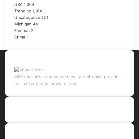
USA
1,364
Trending
1,184
Uncategorized
51
Michigan
44
Election
2
Crime
1
About Portal
MI Probashi is a renowned news portal which provides
real and authentic news for you.
Recent Posts
Social