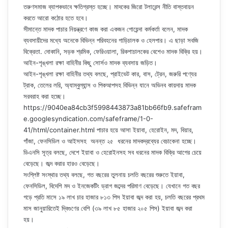
তরুণসমাজ ব্যাপকভাবে ক্ষতিগ্রস্ত হচ্ছে। মাদকের জিরো টলারেন্স নীতি বাস্তবায়ন
করতে আরো কঠোর হতে হবে।
সীমান্তে মাদক পাচার নিয়ন্ত্রণে কাজ করা একজন গোয়েন্দা কর্মকর্তা বলেন, মাদক
ব্যবসায়ীদের মধ্যে অনেকে বিভিন্ন পরিবহনের গাড়িচালক ও হেলপার। এ ছাড়া সবজি
বিক্রেতা. দোকানি, সড়ক শ্রমিক, ফেরিওয়ালা, রিকশাচালকের বেশেও মাদক বিক্রি হয়।
আইন-শৃঙ্খলা রক্ষা বাহিনীর কিছু সোর্সও মাদক ব্যবসায় জড়িত।
আইন-শৃঙ্খলা রক্ষা বাহিনীর তথ্য বলছে, প্রাইভেট কার, বাস, ট্রেন, জরুরি পণ্যের
ট্রাক, তেলের লরি, অ্যাম্বুল্যান্স ও পিকআপসহ বিভিন্ন যানে অভিনব কায়দায় মাদক
সরবরাহ করা হচ্ছে।
https://9040ea84cb3f5998443873a81bb66fb9.safefram
e.googlesyndication.com/safeframe/1-0-
41/html/container.html পাচার হয়ে আসা ইয়াবা, হেরোইন, মদ, বিয়ার,
গাঁজা, ফেনসিডিল ও আইসসহ অনন্ত ২৫ ধরনের মাদকদ্রব্যের বেচাকেনা হচ্ছে।
ডিএনসি সূত্র বলছে, দেশে ইয়াবা ও হেরোইনসহ সব ধরনের মাদক বিক্রি আগের চেয়ে
বেড়েছে। জব্দ করার হারও বেড়েছে।
সংশ্লিষ্ট সংস্থার তথ্য বলছে, গত বছরের তুলনায় চলতি বছরের শুরুতে ইয়াবা,
ফেনসিডিল, বিদেশি মদ ও ইনজেকটিং ড্রাগ জব্দের পরিমাণ বেড়েছে। যেখানে গত বছর
গড়ে প্রতি মাসে ১৯ লাখ চার হাজার ৮১৩ পিস ইয়াবা জব্দ করা হয়, চলতি বছরের প্রথম
মাস জানুয়ারিতেই দ্বিগুণের বেশি (৩৯ লাখ ৮৫ হাজার ২০৫ পিস) ইয়াবা জব্দ করা
হয়।