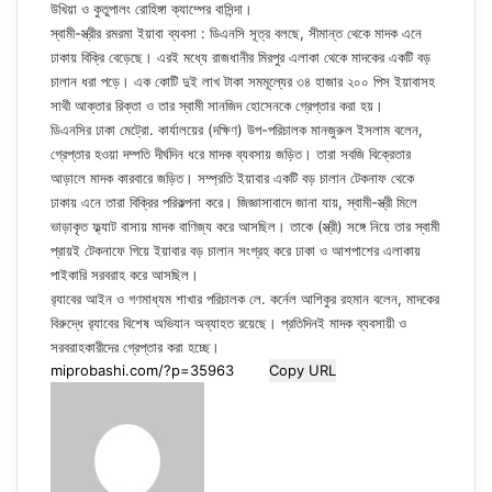
উখিয়া ও কুতুপালং রোহিঙ্গা ক্যাম্পের বাসিন্দা।
স্বামী-স্ত্রীর রমরমা ইয়াবা ব্যবসা : ডিএনসি সূত্র বলছে, সীমান্ত থেকে মাদক এনে
ঢাকায় বিক্রি বেড়েছে। এরই মধ্যে রাজধানীর মিরপুর এলাকা থেকে মাদকের একটি বড়
চালান ধরা পড়ে। এক কোটি দুই লাখ টাকা সমমূল্যের ৩৪ হাজার ২০০ পিস ইয়াবাসহ
সাথী আক্তার রিক্তা ও তার স্বামী সানজিদ হোসেনকে গ্রেপ্তার করা হয়।
ডিএনসির ঢাকা মেট্রো. কার্যালয়ের (দক্ষিণ) উপ-পরিচালক মানজুরুল ইসলাম বলেন,
গ্রেপ্তার হওয়া দম্পতি দীর্ঘদিন ধরে মাদক ব্যবসায় জড়িত। তারা সবজি বিক্রেতার
আড়ালে মাদক কারবারে জড়িত। সম্প্রতি ইয়াবার একটি বড় চালান টেকনাফ থেকে
ঢাকায় এনে তারা বিক্রির পরিকল্পনা করে। জিজ্ঞাসাবাদে জানা যায়, স্বামী-স্ত্রী মিলে
ভাড়াকৃত ফ্ল্যাট বাসায় মাদক বাণিজ্য করে আসছিল। তাকে (স্ত্রী) সঙ্গে নিয়ে তার স্বামী
প্রায়ই টেকনাফে গিয়ে ইয়াবার বড় চালান সংগ্রহ করে ঢাকা ও আশপাশের এলাকায়
পাইকারি সরবরাহ করে আসছিল।
র‌্যাবের আইন ও গণমাধ্যম শাখার পরিচালক লে. কর্নেল আশিকুর রহমান বলেন, মাদকের
বিরুদ্ধে র‌্যাবের বিশেষ অভিযান অব্যাহত রয়েছে। প্রতিদিনই মাদক ব্যবসায়ী ও
সরবরাহকারীদের গ্রেপ্তার করা হচ্ছে।
Copy URL