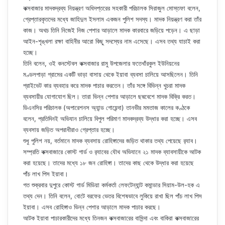
কক্সবাজার মাদকদ্রব্য নিয়ন্ত্রণ অধিদপ্তরের সহকারী পরিচালক সিরাজুল মোস্তফা বলেন,
গ্রেপ্তারকৃতদের মধ্যে জাহিদুল ইসলাম একজন পুলিশ সদস্য। মাদক নিয়ন্ত্রণ করা তাঁর
কাজ। অথচ তিনি নিজেই নিজ পেশার আড়ালে মাদক কারবারে জড়িয়ে পড়েন। এ ছাড়া
আইন-শৃঙ্খলা রক্ষা বাহিনীর আরো কিছু সদস্যের নাম এসেছে। এসব তথ্য যাচাই করা
হচ্ছে।
তিনি বলেন, ওই কনস্টেবল কক্সবাজার রামু উপজেলার ফতেখাঁরকুল ইউনিয়নের
মণ্ডলপাড়া গ্রামের একটি ভাড়া বাসায় থেকে ইয়াবা ব্যবসা চালিয়ে আসছিলেন। তিনি
প্রাইভেট কার ব্যবহার করে মাদক পাচার করতেন। তাঁর সঙ্গে বিভিন্ন খুচরা মাদক
ব্যবসায়ীর যোগাযোগ ছিল। তারা ভিন্ন পেশার আড়ালে ছদ্মবেশে মাদক বিক্রি করত।
ডিএনসির পরিচালক (অপারেশনস অ্যান্ড গোয়েন্দা) তানভীর মমতাজ কালের কণ্ঠকে
বলেন, প্রতিদিনই অভিযান চালিয়ে বিপুল পরিমাণ মাদকদ্রব্য উদ্ধার করা হচ্ছে। এসব
ব্যবসায় জড়িত অপরাধীরাও গ্রেপ্তার হচ্ছে।
শুধু পুলিশ নয়, বর্তমানে মাদক ব্যবসায় রোহিঙ্গাদের জড়িত থাকার তথ্য পেয়েছে র‌্যাব।
সম্প্রতি কক্সবাজারে কোস্ট গার্ড ও র‌্যাবের যৌথ অভিযানে ২১ মাদক ব্যাবসায়ীকে আটক
করা হয়েছে। তাদের মধ্যে ১৮ জন রোহিঙ্গা। তাদের কাছ থেকে উদ্ধার করা হয়েছে
পাঁচ লাখ পিস ইয়াবা।
গত শুক্রবার দুপুরে কোস্ট গার্ড মিডিয়া কর্মকর্তা লেফটেন্যান্ট কমান্ডার সিয়াম-উল-হক এ
তথ্য দেন। তিনি বলেন, বোটে বরফের ভেতর বিশেষভাবে লুকিয়ে রাখা ছিল পাঁচ লাখ পিস
ইয়াবা। এসব রোহিঙ্গাও ভিন্ন পেশার আড়ালে মাদক পাচার করছে।
আটক ইয়াবা পাচারকারীদের মধ্যে তিনজন কক্সবাজারের বাসিন্দা এবং বাকিরা কক্সবাজারের