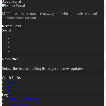
About Portal
MI Probashi is a renowned news portal which provides real and
authentic news for you.
Recent Posts
Social
Facebook
X
LinkedIn
YouTube
Newsletter
Subscribe to our mailing list to get the new updates!
Quick Links
Home
About Us
News
Legal
Terms & Conditions
Privacy Policy