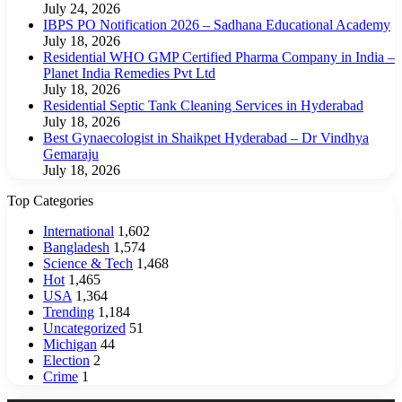
July 24, 2026
IBPS PO Notification 2026 – Sadhana Educational Academy
July 18, 2026
Residential WHO GMP Certified Pharma Company in India –
Planet India Remedies Pvt Ltd
July 18, 2026
Residential Septic Tank Cleaning Services in Hyderabad
July 18, 2026
Best Gynaecologist in Shaikpet Hyderabad – Dr Vindhya
Gemaraju
July 18, 2026
Top Categories
International
1,602
Bangladesh
1,574
Science & Tech
1,468
Hot
1,465
USA
1,364
Trending
1,184
Uncategorized
51
Michigan
44
Election
2
Crime
1