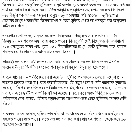
বিস্ফোরণ এবং প্রাকৃতিক ভূমিকম্পের সৃষ্ট কম্পন প্রায় একই রকম হয়। ফলে এই দুইয়ের
পার্থক্য নির্ধারণ করা সহজ নয়। যদিও আধুনিক প্রযুক্তির সহায়তায় সংকেত বিশ্লেষণ
করে কিছুটা আলাদা করা সম্ভব। তবুও নতুন গবেষণায় স্পষ্ট হয়েছে—ভূমিকম্পের
ঢেউয়ের মধ্যে পারমাণবিক বিস্ফোরণের সংকেত লুকিয়ে গেলে তা শনাক্ত করা অত্যন্ত
কঠিন হয়ে পড়ে।
গবেষণায় দেখা গেছে, উন্নত সংকেত শনাক্তকরণ প্রযুক্তি সাধারণভাবে ১.৭ টন
বিস্ফোরণ ৯৭ শতাংশ সফলতায় ধরতে পারে। কিন্তু যদি সেই বিস্ফোরণের আশপাশে
১০০ সেকেন্ডের মধ্যে এবং প্রায় ২৫০ কিলোমিটারের মধ্যে একটি ভূমিকম্প ঘটে, তাহলে
শনাক্তকরণের হার নেমে আসে মাত্র ৩৭ শতাংশে।
কারমাইকেল বলেন, ভূমিকম্পের ঢেউ আর বিস্ফোরণের সংকেত মিলে গেলে এমনকি
সবচেয়ে উন্নত ডিজিটাল সংকেত শনাক্তকরণ যন্ত্রও বিভ্রান্ত হয়ে পড়ে।
২০১২ সালের এক প্রতিবেদনে বলা হয়েছিল, ভূমিকম্পের সংকেত কোনো বিস্ফোরণের
সংকেত ঢাকতে পারে না। তবে কারমাইকেলের এই নতুন গবেষণা সেই ধারণাকে চ্যালেঞ্জ
করেছে। বিশেষ করে উত্তর কোরিয়ার ক্ষেত্রে এই গবেষণার গুরুত্ব বেড়েছে। সেখানে
গত ২০ বছরে ছয়টি পারমাণবিক পরীক্ষা হয়েছে। নতুন করে অঞ্চলভিত্তিক ভূকম্পন
পর্যবেক্ষণে দেখা যাচ্ছে, পরীক্ষার স্থানগুলোর আশপাশে ছোট ছোট ভূমিকম্প অনেক বেশি
ঘটছে।
গবেষকরা আরও জানান, ভূমিকম্পের ঝাঁক বা পরাঘাতের মতো ঘটনা থেকেও একইভাবে
সংকেত গায়েব হতে পারে। এতে সংকেত শনাক্ত করার হার ৯২ শতাংশ থেকে কমে ১৬
শতাংশে নেমে আসে।