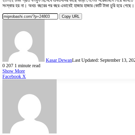
২০-২২ টাকা প্রতি বর্গফুট হিসেবে এনএসসির কাছে ভাড়া গেলেও সরেজমিনে গিয়ে জানতে পার
সংস্কার হয় না। অথচ বছরের পর বছর এভাবেই হাজার হাজার কোটি টাকা চুরি হয়ে গেছে।
Copy URL
Kasar Dewan
Last Updated: September 13, 20
0
207
1 minute read
Show More
LinkedIn
Pinterest
Reddit
WhatsApp
Telegram
Viber
Share
Facebook
X
via
Email