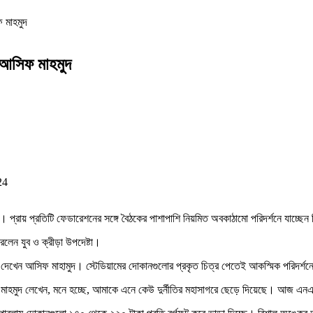
ফ মাহমুদ
: আসিফ মাহমুদ
24
দ। প্রায় প্রতিটি ফেডারেশনের সঙ্গে বৈঠকের পাশাপাশি নিয়মিত অবকাঠামো পরিদর্শনে যাচ্ছেন
রলেন যুব ও ক্রীড়া উপদেষ্টা।
ুরে দেখেন আসিফ মাহামুদ। স্টেডিয়ামের দোকানগুলোর প্রকৃত চিত্র পেতেই আকস্মিক পরিদর্শন
িফ মাহমুদ লেখেন, মনে হচ্ছে, আমাকে এনে কেউ দুর্নীতির মহাসাগরে ছেড়ে দিয়েছে। আজ এনএসস