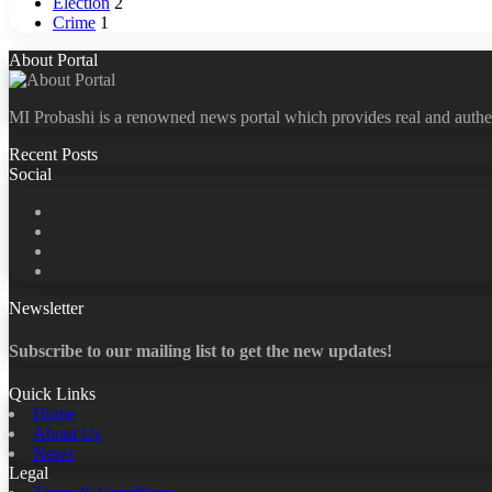
Election
2
Crime
1
About Portal
MI Probashi is a renowned news portal which provides real and authe
Recent Posts
Social
Facebook
X
LinkedIn
YouTube
Newsletter
Subscribe to our mailing list to get the new updates!
Quick Links
Home
About Us
News
Legal