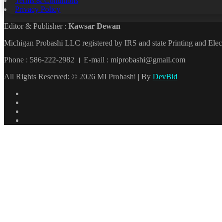
Terms & Conditions
Privacy Policy
Editor & Publisher :
Kawsar Dewan
Michigan Probashi LLC registered by IRS and state Printing and El
Phone : 586-222-2982 । E-mail : miprobashi@gmail.com
All Rights Reserved: © 2026 MI Probashi | By
DevBid
Facebook
X
LinkedIn
YouTube
Back
to
top
button