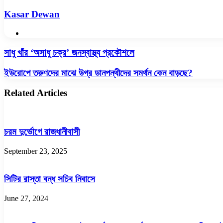
Kasar Dewan
Website
সাধু
সাধু খাঁর ‘অসাধু চক্র’ জনস্বাস্থ্য প্রকৌশলে
খাঁর
‘অসাধু
ইউরোপে
ইউরোপে তরুণদের মাঝে উগ্র ডানপন্থীদের সমর্থন কেন বাড়ছে?
চক্র’
তরুণদের
জনস্বাস্থ্য
মাঝে
Related Articles
প্রকৌশলে
উগ্র
ডানপন্থীদের
সমর্থন
কেন
চরম দুর্ভোগে রাজধানীবাসী
বাড়ছে?
September 23, 2025
সিটির রাস্তা বন্ধ সচিব নিবাসে
June 27, 2024