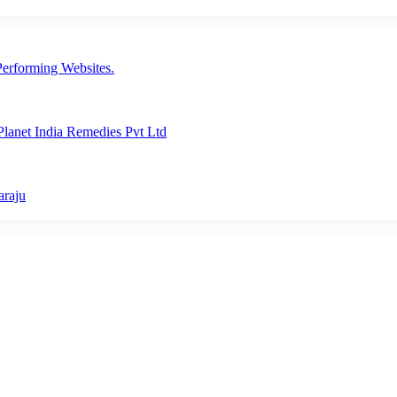
erforming Websites.
lanet India Remedies Pvt Ltd
araju