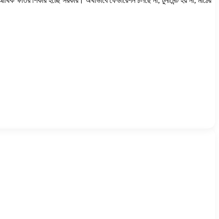
 ক্ষতির শিকার হচ্ছে সরকার। অর্থাভাবে ফেডারেশন চলছে না, টুর্নামেন্ট হয় না, মাঠের