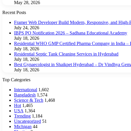
May 28, 2026
Recent Posts
Framer Web Developer Build Modern, Responsive, and High-P
July 24, 2026
IBPS PO Notification 2026 – Sadhana Educational Academy
July 18, 2026
Residential WHO GMP Certified Pharma Company in India – P
July 18, 2026
Residential Septic Tank Cleaning Services in Hyderabad
July 18, 2026
Best Gynaecologist in Shaikpet Hyderabad – Dr Vindhya Gem
July 18, 2026
Top Categories
International
1,602
Bangladesh
1,574
Science & Tech
1,468
Hot
1,465
USA
1,364
Trending
1,184
Uncategorized
51
Michigan
44