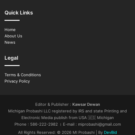
করছেন। আহতদের দ্রুত সুস্থতা ও নিখোঁজদের নিরাপদে খুঁজে পাওয়ার জন্য প্রার্থনা
করছেন। এর আগে জানানো হয়েছিল, তেল আবিবের দক্ষিণে বাত ইয়াম শহরে হামলার পর
Quick Links
অনেক মানুষ নিখোঁজ রয়েছে বলে ইসরাইলি সংবাদমাধ্যমগুলো জানায়। হারজগ বলেন,
এই শোকের মুহূর্তে পুরো জাতি একসঙ্গে দাঁড়িয়েছে। আমরা আমাদের নাগরিকদের পাশে
Home
আছি, যারা আজ (রোববার) সকালে ভীষণ বেদনা ও ক্ষতির মধ্যে পড়েছেন।
About Us
News
Related Articles
Legal
গৃহযুদ্ধের মুখে দাঁড়িয়ে পাকিস্তান
November 25, 2024
Terms & Conditions
Privacy Policy
হুমকির মুখে বিশ্ব ব্যবস্থা, সতর্কবার্তা ব্রিটিশ-মার্কিন
গোয়েন্দাপ্রধানদের
Editor & Publisher :
Kawsar Dewan
September 8, 2024
Michigan Probashi LLC registered by IRS and state Printing and
Electronic Media publish from USA 🇺🇸 Michigan
Phone : 586-222-2982 । E-mail : miprobashi@gmail.com
ইরানের আকাশসীমা দখলের দাবি ইসরাইলের ‘আকাশে যুদ্ধবিমান দেখা যাবে, তেহরান
All Rights Reserved: © 2026 MI Probashi | By
DevBid