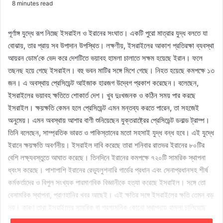
8 minutes read
পূর্ণাঙ্গ যুদ্ধে রূপ নিচ্ছে ইসরাইল ও ইরানের সংঘাত। একটি পুরো মাত্রার যুদ্ধ বলতে যা
বোঝায়, তার প্রায় সব উপাদান উপস্থিত। লক্ষণীয়, ইসরাইলের আকাশ প্রতিরক্ষা ব্যবস্থা
আয়রন ডোম’কে ভেদ করে দেশটিতে ভয়াবহ হামলা চালাতে সক্ষম হয়েছে ইরান। ফলে
তছনছ হয়ে গেছে ইসরাইল। বহু ভবন মাটির সঙ্গে মিশে গেছে। নিহত হয়েছে কমপক্ষে ১৩
জন। এ অবস্থায় প্রেসিডেন্ট আইজাক হারজগ উদ্বেগ প্রকাশ করেছেন। বলেছেন,
ইসরাইলের ভয়াবহ ক্ষতিতে শোকার্ত দেশ। খুব দুঃখজনক ও কঠিন সময় পার করছে
ইসরাইল। ক্ষয়ক্ষতি কেমন হলে প্রেসিডেন্ট এমন মন্তব্য করতে পারেন, তা সহজেই
অনুমেয়। এমন অবস্থায় আশার বাণী শুনিয়েছেন যুক্তরাষ্ট্রের প্রেসিডেন্ট ডনাল্ড ট্রাম্প।
তিনি বলেছেন, সাম্প্রতিক ভারত ও পাকিস্তানের মতো সহসাই যুদ্ধ বন্ধ হবে। এই যুদ্ধে
ইরানে ক্ষয়ক্ষতি অবর্ণনীয়। ইসরাইল দাবি করেছে তারা শনিবার রাতভর ইরানের ৮০টির
বেশি লক্ষ্যবস্তুতে আঘাত করেছে। তিনদিনে ইরানের কমপক্ষে ৭২০টি সামরিক স্থাপনা
ধ্বংস করেছে। পাশাপাশি ইরানের রেভ্যুলুশনারি গার্ডের প্রধান এবং সেনাপ্রধানসহ শীর্ষ
কর্মকর্তাদের ও বিপুল সংখ্যক পারমাণবিক বিজ্ঞানীকে হত্যা করেছে ইসরাইল। সঙ্গে তো
বেসামরিক স্থাপনা, প্রাণহানির খবর আছেই। এই ক্ষতির সঙ্গে ইসরাইলের ক্ষতি তেমন বড়
নয়। কারণ তারা ইসরাইলের সামরিক বা প্রশাসনিক কোনো স্থাপনায় হামলা চালিয়েছে
এমন কোনো তথ্য এখনো পাওয়া যায়নি।