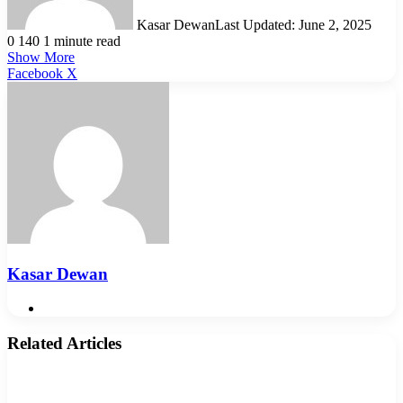
Kasar Dewan
Last Updated: June 2, 2025
0
140
1 minute read
Show More
LinkedIn
Pinterest
Reddit
WhatsApp
Telegram
Viber
Share
Facebook
X
via
Email
Kasar Dewan
Website
Related Articles