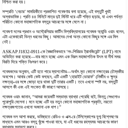
নিশ্চিত করা হয়।
সম্প্রতি ‘নেচার’ সাময়িকীতে প্রকাশিত গবেষণায় বলা হয়েছে, এই বস্তুটি খুবই
অস্বাভাবিক। প্রতি ৪৪ মিনিটে মাত্র দুই মিনিট ধরে এটি শক্তি ছড়ায়, যা এখন পর্যন্ত
পরিচিত কোনো মহাজাগতিক বস্তুর আচরণের সঙ্গে মেলে না।
গবেষণা দলের প্রধান ও অস্ট্রেলিয়ার কার্টিন বিশ্ববিদ্যালয়ের গবেষক অ্যান্ডি ওয়াং বলেন,
এটা একেবারেই ভিন্ন ধরনের কিছু। আমাদের দেখা অন্য কোনো কিছুর সঙ্গে এর মিল
নেই।
ASKAP J1832-0911-কে বৈজ্ঞানিকভাবে ‘লং-পিরিয়ড ট্রানজিয়েন্ট’ (LPT) নামে
অভিহিত করা হয়েছে—যার মানে হচ্ছে এমন এক বিরল মহাজাগতিক উৎস যা দীর্ঘ সময়
বিরতি দিয়ে শক্তি নিঃসরণ করে।
গবেষকদের অনুমান, এটি হতে পারে ম্যাগনেটার—অর্থাৎ মৃত কোনো নক্ষত্রের চৌম্বকীয়
অবশেষ। আবার কেউ কেউ বলছেন, এটি একটি ‘হোয়াইট ডোয়ার্ফ’ (নির্জীব ও ক্ষুদ্র
নক্ষত্র)-এর সঙ্গে জোড়া হয়ে থাকা দুটি তারার একটি। তবে এখনো স্পষ্ট নয়, বস্তুটি
আসলে কী এবং এই সংকেত কী কারণে আসছে।
গবেষক ওয়াং জানান, “আমরা কয়েকটি সম্ভাব্য ব্যাখ্যা পেয়েছি বটে, কিন্তু সেগুলোও
পুরোপুরি মেলেনা। মনে হচ্ছে এটি হয় নতুন কোনো মহাজাগতিক প্রকৃতি, নয়তো
নক্ষত্রজগতের এখনো অজানা এক ধাপ।”
গবেষক দল আশা করছে, ভবিষ্যতে রেডিও ও এক্স-রে টেলিস্কোপের যুগ্ম বিশ্লেষণের
মাধ্যমে এমন আরও বস্তু খুঁজে পাওয়া যাবে, যা এই ধরনের রহস্যময় আচরণের কারণ
ব্যাখ্যায় সহায়তা করবে।