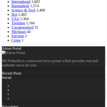
International
1,602
Bangladesh
1,574
Science & Tech
1,468
Hot
1,465
USA
1,364
Trending
1,184
Uncategorized
51
Michigan
44
Election
2
Crime
1
About Portal
MI Probashi is a renowned news portal which provides real and
authentic news for you.
Recent Posts
Social
Facebook
X
LinkedIn
YouTube
Newsletter