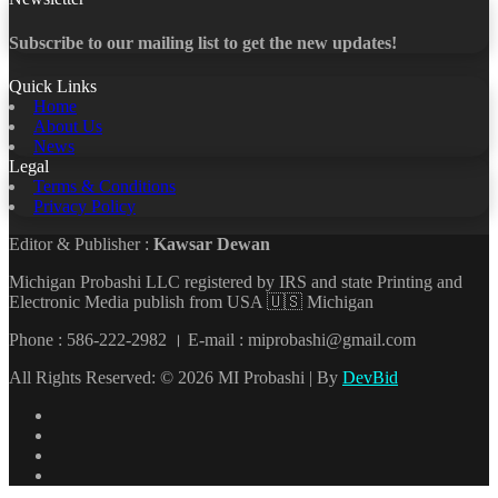
Subscribe to our mailing list to get the new updates!
Quick Links
Home
About Us
News
Legal
Terms & Conditions
Privacy Policy
Editor & Publisher :
Kawsar Dewan
Michigan Probashi LLC registered by IRS and state Printing and
Electronic Media publish from USA 🇺🇸 Michigan
Phone : 586-222-2982 । E-mail : miprobashi@gmail.com
All Rights Reserved: © 2026 MI Probashi | By
DevBid
Facebook
X
LinkedIn
YouTube