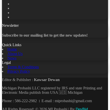
Facebook
X
LinkedIn
YouTube
Newsletter
Subscribe to our mailing list to get the new updates!
Quick Links
Home
About Us
News
Legal
Terms & Conditions
Privacy Policy
Editor & Publisher :
Kawsar Dewan
Michigan Probashi LLC registered by IRS and state Printing and
Electronic Media publish from USA 🇺🇸 Michigan
Phone : 586-222-2982 । E-mail : miprobashi@gmail.com
All Rights Reserved: © 2026 MI Probashi | By
DevBid