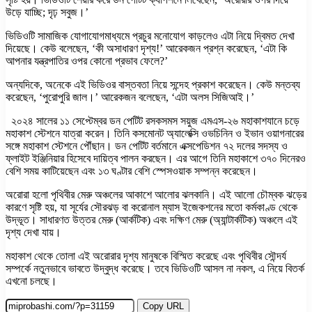
উড়ে যাচ্ছি; দৃঢ় সবুজ।’
ভিডিওটি সামাজিক যোগাযোগমাধ্যমে প্রচুর মনোযোগ কাড়লেও এটা নিয়ে দ্বিমত দেখা
দিয়েছে। কেউ বলেছেন, ‘কী অসাধারণ দৃশ্য!’ আরেকজন প্রশ্ন করেছেন, ‘এটা কি
আপনার যন্ত্রপাতির ওপর কোনো প্রভাব ফেলে?’
অন্যদিকে, অনেকে এই ভিডিওর বাস্তবতা নিয়ে সন্দেহ প্রকাশ করেছেন। কেউ মন্তব্য
করেছেন, ‘পুরোপুরি জাল।’ আরেকজন বলেছেন, ‘এটা অলস সিজিআই।’
২০২৪ সালের ১১ সেপ্টেম্বর ডন পেটিট রসকসমস সয়ুজ এমএস-২৬ মহাকাশযানে চড়ে
মহাকাশ স্টেশনে যাত্রা করেন। তিনি কসমোনট অ্যালেক্সি ওভচিনিন ও ইভান ওয়াগনারের
সঙ্গে মহাকাশ স্টেশনে পৌঁছান। ডন পেটিট বর্তমানে এক্সপেডিশন ৭২ দলের সদস্য ও
ফ্লাইট ইঞ্জিনিয়ার হিসেবে দায়িত্ব পালন করছেন। এর আগে তিনি মহাকাশে ৩৭০ দিনেরও
বেশি সময় কাটিয়েছেন এবং ১৩ ঘণ্টার বেশি স্পেসওয়াক সম্পন্ন করেছেন।
অরোরা হলো পৃথিবীর মেরু অঞ্চলের আকাশে আলোর ঝলকানি। এই আলো চৌম্বক ঝড়ের
কারণে সৃষ্টি হয়, যা সূর্যের সৌরঝড় বা করোনাল ম্যাস ইজেকশনের মতো কর্মকাণ্ড থেকে
উদ্ভূত। সাধারণত উত্তর মেরু (আর্কটিক) এবং দক্ষিণ মেরু (অ্যান্টার্কটিক) অঞ্চলে এই
দৃশ্য দেখা যায়।
মহাকাশ থেকে তোলা এই অরোরার দৃশ্য মানুষকে বিস্মিত করেছে এবং পৃথিবীর সৌন্দর্য
সম্পর্কে নতুনভাবে ভাবতে উদ্বুদ্ধ করেছে। তবে ভিডিওটি আসল না নকল, এ নিয়ে বিতর্ক
এখনো চলছে।
Copy URL