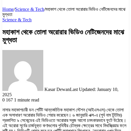
Home
/
Science & Tech
/
মহাকাশ থেকে তোলা অরোরার ভিডিও নেটিজেনদের মাঝে
মুগ্ধতা
Science & Tech
মহাকাশ থেকে তোলা অরোরার ভিডিও নেটিজেনদের মাঝে
মুগ্ধতা
Kasar Dewan
Last Updated: January 10,
2025
0
167
1 minute read
নাসার মহাকাশচারী ডন পেটিট আন্তর্জাতিক মহাকাশ স্টেশন (আইএসএস) থেকে তোলা
এক অসাধারণ অরোরার ভিডিও শেয়ার করেছেন। ৬ জানুয়ারি এক্স-এ (পূর্ব নাম টুইটার)
প্রকাশিত ৯ সেকেন্ডের এই ভিডিওতে অরোরার সবুজ আলো চমৎকারভাবে ফুটে উঠেছে।
এই অরোরা সূর্যের চার্জযুক্ত কণাগুলোর পৃথিবীর চৌম্বক ক্ষেত্রের সাথে মিথস্ক্রিয়ার ফলে
সৃষ্টি হয়। ভিডিওটি শেয়ার করে ডন পেটিট ক্যাপশনে লিখেছেন, ‘অরোরার ওপর দিয়ে