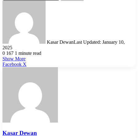
Kasar Dewan
Last Updated: January 10,
2025
0
167
1 minute read
Show More
LinkedIn
Pinterest
Reddit
WhatsApp
Telegram
Viber
Share
Facebook
X
via
Email
Kasar Dewan