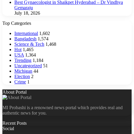
Best Gynaecologist in Shaikpet Hyderabad – Dr Vindhya
Gemaraju
July 18, 2026
Top Categories
International
1,602
Bangladesh
1,574
Science & Tech
1,468
Hot
1,465
USA
1,364
Trending
1,184
Uncategorized
51
Michigan
44
Election
2
Crime
1
About Portal
MI Probashi is a renowned news portal which provides real and
authentic news for you.
Recent Posts
Social