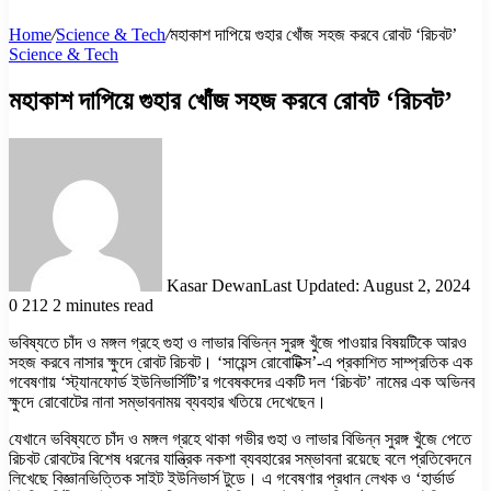
Home
/
Science & Tech
/
মহাকাশ দাপিয়ে গুহার খোঁজ সহজ করবে রোবট ‘রিচবট’
Science & Tech
মহাকাশ দাপিয়ে গুহার খোঁজ সহজ করবে রোবট ‘রিচবট’
Kasar Dewan
Last Updated: August 2, 2024
0
212
2 minutes read
ভবিষ্যতে চাঁদ ও মঙ্গল গ্রহে গুহা ও লাভার বিভিন্ন সুরঙ্গ খুঁজে পাওয়ার বিষয়টিকে আরও
সহজ করবে নাসার ক্ষুদে রোবট রিচবট। ‘সায়েন্স রোবোটিক্স’-এ প্রকাশিত সাম্প্রতিক এক
গবেষণায় ‘স্ট্যানফোর্ড ইউনিভার্সিটি’র গবেষকদের একটি দল ‘রিচবট’ নামের এক অভিনব
ক্ষুদে রোবোটের নানা সম্ভাবনাময় ব্যবহার খতিয়ে দেখেছেন।
যেখানে ভবিষ্যতে চাঁদ ও মঙ্গল গ্রহে থাকা গভীর গুহা ও লাভার বিভিন্ন সুরঙ্গ খুঁজে পেতে
রিচবট রোবটের বিশেষ ধরনের যান্ত্রিক নকশা ব্যবহারের সম্ভাবনা রয়েছে বলে প্রতিবেদনে
লিখেছে বিজ্ঞানভিত্তিক সাইট ইউনিভার্স টুডে। এ গবেষণার প্রধান লেখক ও ‘হার্ভার্ড