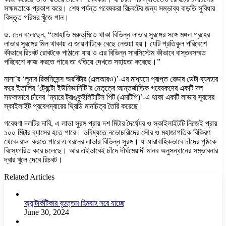
সক্ষমতাকে প্রকাশ করে। শেষ পর্যন্ত গবেষকরা রিচবটের জন্য সম্ভাব্য বাড়তি সুবিধার
বিস্তৃত পরিসর খুঁজে পান।
ড. চেন বলেছেন, “মোহাভি মরুভূমিতে থাকা বিভিন্ন লাভার সুরঙ্গের সঙ্গে মঙ্গল গ্রহের
লাভার সুরঙ্গের মিল থাকায় এ জায়গাটিকে বেছে নেওয়া হয়। যেটি প্রতিকূল পরিবেশে
কীভাবে রিচবট রোবটকে পাঠানো যায় ও এর বিভিন্ন সাবসিস্টেম কীভাবে বাস্তবসম্মত
পরিবেশে কাজ করতে পারে তা খতিয়ে দেখতে সহায়তা করেছে।”
নাসা’র ‘লুনার রিকনিসেন্স অরবিটার (এলআরও)’-এর মাধ্যমে প্রাপ্ত রেডার ডেটা ব্যবহার
করে ইতালির ‘ট্রেন্টো ইউনিভার্সিটি’র নেতৃত্বে আন্তর্জাতিক গবেষকদের একটি দল
সফলভাবে চাঁদের ‘ম্যারে ট্রাঙ্কুইলিটাটিস পিট (এমটিপি)’-এ থাকা একটি লাভার সুরঙ্গের
স্কাইলাইট প্রবেশদ্বারের থ্রিডি মানচিত্র তৈরি করেছে।
গবেষণা দলটির দাবি, এ লাভা সুরঙ্গ প্রায় দশ মিটার দৈর্ঘ্যের ও স্কাইলাইটটি নিজেই প্রায়
১০০ মিটার ব্যাসের হতে পারে। ভবিষ্যতে নভোচারীদের সৌর ও মহাজাগতিক বিকিরণ
থেকে রক্ষা করতে পারে এ ধরনের লাভার বিভিন্ন সুরঙ্গ। যা ধারাবাহিকভাবে চাঁদের পৃষ্ঠকে
বিস্ফোরিত করে চলেছে। আর এইভাবেই চাঁদে দীর্ঘমেয়াদী মানব অনুসন্ধানের সম্ভাবনার
দ্বার খুলে দেবে রিচবট।
Related Articles
অ্যান্টার্কটিকার বৃহত্তম হিমবাহ সরে যাচ্ছে
June 30, 2024