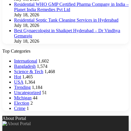
Residential WHO GMP Certified Pharma Company in India –
Planet India Remedies Pvt Ltd
July 18, 2026
Residential Septic Tank Cleaning Services in Hyderabad
July 18, 2026
Best Gynaecologist in Shaikpet Hyderabad – Dr Vindhya
Gemaraju
July 18, 2026
Top Categories
International
1,602
Bangladesh
1,574
Science & Tech
1,468
Hot
1,465
USA
1,364
Trending
1,184
Uncategorized
51
Michigan
44
Election
2
Crime
1
About Portal