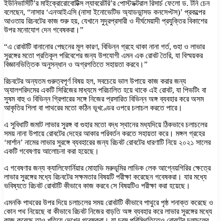
ইউনিভার্সিটি’র মাইক্রোরোবোটিক্স ল্যাবরেটরি’র পোস্টডক্টরাল রিসার্চ ফেলো ড. টনি চেন
বলেছেন, “নাসার ‘এনআইএসি (নাসা ইনোভেটিভ অ্যাডভান্সড কনসেপ্টস)’ প্রকল্পের
আওতায় রিচবটের কাজ শুরু হয়, যেখানে সুদূরপ্রসারী ও দীর্ঘমেয়াদী প্রযুক্তির বিকাশের
উপর মনোযোগ দেন গবেষকরা।”
“এ রোবটটি বানানোর পেছনের মূল কারণ, বিভিন্ন গ্রহে থাকা নানা গর্ত, গুহা ও লাভার
সুরঙ্গের মতো প্রতিকূল পরিবেশের জন্য উপযোগী এমন এক রোবট তৈরি, যা বিস্ময়কর
বিজ্ঞানভিত্তিক অনুসন্ধান ও অগ্রগতিতে সহায়তা করবে।”
রিচবটের অন্যতম গুরুত্বপূর্ণ বিষয় হল, সবচেয়ে ভাল উপায়ে কাজ করার জন্য
অ্যালগরিদমের একটি সিরিজের মাধ্যমে পরিচালিত হয়ে থাকে এই রোবট, যা পিভটিং বা
সুষম বাহু ও বিভিন্ন গ্রিপারের সঙ্গে নিজের প্রসারিত বিভিন্ন অঙ্গ ব্যবহার করে অসম
আকৃতির শিলা বা পাথরের মতো কঠিন ভূখণ্ডের ওপরে চলাচল করতে পারে।
এ সুবিধাটি জমাট লাভার সুরঙ্গ বা গুহার মতো বদ্ধ স্থানের মধ্যদিয়ে ঠিকভাবে চলাচলের
সময় নানা উপায়ে রোবটের দেহের আকার পরিবর্তন করতে সহায়তা করে। মঙ্গল গ্রহের
‘মার্শান’ নামের লাভার সুরঙ্গে ব্যবহারের জন্য রিচবট রোবটের ধারণাটি নিয়ে ২০২১ সালের
একটি গবেষণায় আলোচনা করা হয়েছে।
এ গবেষণার জন্য ক্যালিফোর্নিয়ার মোহাভি মরুভূমির লাভিক লেক আগ্নেয়গিরির ক্ষেত্রে
লাভার সুরঙ্গের মধ্যে রিচবটের সক্ষমতার বিষয়টি পরীক্ষা করেছেন গবেষকরা। যার মধ্যে
ভবিষ্যতে রিচবট রোবটটি কীভাবে কাজ করবে সে বিষয়টিও পরীক্ষা করা হয়েছে।
এমনকি পাথরের উপর দিয়ে চলাচলের সময় রোবটটি কীভাবে পাথুরে পৃষ্ঠ শনাক্ত করেছে ও
কোন পথ নিয়েছে বা কীভাবে রিচবট নিজের বাড়তি অঙ্গ ব্যবহার করে লাভার সুরঙ্গের মধ্যে
কাজ করেছে তাও খতিয়ে দেখেন গবেষকরা। যা চরম পরিস্থিতিতেও রোবটের চলাচলের