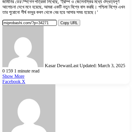
জার্মানির
ডের স্পিগেল
পত্রিকা লিখেছে, ‘ট্রাম্প ও জেলেনস্কির মধ্যে ঔদ্ধত্যপূর্ণ
আলোচনা দেখে মনে হয়েছে, আমরা একটি নতুন বিশ্বে বাস করছি। পশ্চিমা বিশ্বে এখন
তার পুরোনো শীর্ষ বন্ধুর কবল থেকে বের হয়ে আসার সময় হয়েছে।’
Copy URL
Kasar Dewan
Last Updated: March 3, 2025
0
159
1 minute read
Show More
LinkedIn
Pinterest
Reddit
WhatsApp
Telegram
Viber
Share
Facebook
X
via
Email