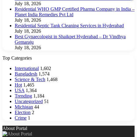
July 18, 2026
Residential WHO GMP Certified Pharma Company in India –
Planet India Remedies Pvt Ltd
July 18, 2026
Residential Septic Tank Cleaning Services in Hyderabad
July 18, 2026
Best Gynaecologist in Shaikpet Hyderabad – Dr Vindhya
Gemaraju
July 18, 2026
Top Categories
International
1,602
Bangladesh
1,574
Science & Tech
1,468
Hot
1,465
USA
1,364
Trending
1,184
Uncategorized
51
Michigan
44
Election
2
Crime
1
About Portal