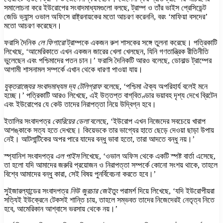
সমালোচনা করে ইউরোপের সংবাদমাধ্যমগুলো বলছে, ট্রাম্প ও তাঁর ভাইস প্রেসিডেন্ট
জেডি ভ্যান্স ওভাল অফিসে রাষ্ট্রনায়কের মতো আচরণ করেননি, বরং ‘মাফিয়া বসদের’
মতো আচরণ করেছেন।
ফরাসি দৈনিক
লে ফিগারো
ট্রাম্পকে একজন রুশ শাসকের সঙ্গে তুলনা করেছে। পত্রিকাটি
লিখেছে, ‘আমেরিকাতে এখন একজন জারের খেলা খেলছেন, যিনি গণতান্ত্রিক রীতিনীতি
ভুলেছেন এবং পশ্চিমাদের পতন চান।’ ফরাসি দৈনিকটি আরও বলেছে, ডোনাল্ড ট্রাম্পের
আগামী শাসনামল সম্পর্কে এখান থেকে ধারণা পাওয়া যায়।
যুক্তরাজে্যর সংবাদমাধ্যম দ্য টেলিগ্রাফ
বলেছে, ‘পশ্চিমা ঐক্য অপরিহার্য বলেই মনে
হচ্ছে।’ পত্রিকাটি আরও লিখেছে, এই উত্তপ্ত বাগ্‌বিতণ্ডার ভয়াবহ দৃশ্য দেখে ব্রিটেন
এবং ইউরোপের যে কেউ তাদের নিরাপত্তা নিয়ে উদ্বিগ্ন হবে।
ইতালির সংবাদপত্র
কোরিয়ের ডেলা
বলেছে, ‘ইউরোপ এখন নিজেদের সবচেয়ে খারাপ
আশঙ্কাকে সত্য হতে দেখছে। কিয়েভকে তার ভাগ্যের হাতে ছেড়ে দেওয়া ছাড়া উপায়
নেই। আটলান্টিকের অপর পারে যাদের বন্ধু ভাবা হতো, তারা আদতে বন্ধু নয়।’
স্প্যানিশ সংবাদপত্র
এল পাইস
লিখেছে, ‘ওভাল অফিস থেকে একটি স্পষ্ট বার্তা এসেছে,
তা হলো যদি আমাদের জরুরি প্রয়োজন ও নিরাপত্তা সম্পর্কে কোনো সংশয় থাকে, তাহলে
বিশ্বে আমাদের বন্ধু কারা, সেই বিষয় পুনর্বিবেচনা করতে হবে।’
সুইজারল্যান্ডের সংবাদপত্র
নিউ জুরচার জেইতুং
পরামর্শ দিয়ে লিখেছে, ‘যদি ইউরোপীয়রা
সত্যিই ইউক্রেনে টেকসই শান্তি চায়, তাহলে সম্ভবত তাদের নিজেদেরই নেতৃত্ব নিতে
হবে, আমেরিকান আশ্বাসে ভরসায় থেকে নয়।’