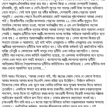
দেশে সন্ত্রাস-চাঁদাবাজির বন্যা বয়ে যায়। খালেদা জিয়া ও নেতারা দেশব্যাপী নৈরাজ্য,
চাঁদাবাজি, লুট, জমি দখল ও দেশি-বিদেশি সূত্রে শত সহস্র কোটি টাকা সংগ্রহ অভিযানে
নেমে পড়েন। সেই সঙ্গে যুক্ত হয় ধর্মীয় জঙ্গিবাদ, দেশব্যাপী বোমা-গ্রেনেড হামলা
প্রভৃতি। এগুলোর পেছনে বিএনপি-জামায়াত জোট সরকারের পৃষ্ঠপোষকতা আমরা দেখতে
পাই। বিরোধীদলীয় নেত্রীর জনসভায় গ্রেনেড হামলায় ২২ নেতা-কর্মীর মৃত্যুও তিন
শতাধিক লোকের আহত হওয়া, সাবেক অর্থমন্ত্রীর শাহ এ এম এস কিবরিয়াসহ অনেক
বিরোধীদলীয় নেতা-কর্মীকে হত্যার ঘটনায় আমরা তদন্ত আর বিচারের নামে প্রহসন দেখতে
পেয়ছি। সন্ত্রাস-দুর্নীতির সঙ্গে মন্ত্রী-সাংসদসহ দলের সর্বোচ্চ পর্যায়কে সরাসরি জড়িত হতে
দেখা যায়। এ ব্যাপারে প্রধানমন্ত্রীর কার্যালয়ও ব্যবহৃত হয়। বেগম খালেদা জিয়ার দুই
সন্তান তারেক ও আরাফাত, দুই ভাই সাইদ এস্কান্দার ও শামীম এস্কান্দার এবং অন্যান্য
আত্মীয়রা ব্যাপকভাবে দুর্নীতির সঙ্গে জড়িত হন। তাঁর ঘনিষ্ঠ কর্মকর্তা দুই রাজনৈতিক সচিব
হারিছ চৌধুরী ও মোসাদ্দেক আলী ফালুর নগ্ন দুর্নীতি এখন সর্বত্র আলোচিত। তাদের
দুর্নীতি আর দখলের যেসব কাহিনি প্রকাশিত হয়েছে, তা একসময় অপবিশ্বাস্য মনে হলেও
সেসব এখন সত্য বলে সবাই মানছেন। বাংলাদেশের মন্ত্রী-সাংসদের ব্যাপক দুর্নীতি
আফ্রিকার বিভিন্ন স্বৈরশাসকদের দুর্নীতির কাহিনিকেও হার মানিয়েছে। এসব দুর্নীতির নানা
খবর এখনো প্রকাশিত হয়ে চলেছে…’
তিনি আরও লিখেছেন, ‘আমরা দেখতে পাই, পাঁচ বছরের মেয়াদ শেষে যে কোনো উপায়ে
আবার ক্ষমতায় আসার জন্য বিএনপি কেমন মরিয়া হয়ে উঠেছিল। নির্বাচন কমিশনে
নিজেদের লোক বসিয়ে এবং ভুলে ভরা ভোটার তালিকা করে পুনরায় ক্ষমতায় ফিরে আসতে
চেয়েছিল। একদিকে ক্ষমতা ধরে রাখার জন্য চারদলীয় জোটের নানা রকম চক্রান্তমূলক
পদক্ষেপ, অন্য দিকে তা প্রতিহত করার জন্য আওয়ামী লীগসহ বিরোধী দলগুলোর সর্বাত্মক
প্রতিরোধ ক্রমেই সহিংস রূপ নিতে থাকে। ঢাকার রাজপথে রক্তাক্ত সংঘর্ষ হয়।
(আওয়ামী লীগ দাবি করে ৬৭ জনের প্রাণের বিনিময়ে বর্তমান তত্ত্বাবধায়ক সরকার ক্ষমতায়
এসেছে)। অর্থনৈতিক কর্মকান্ড, মানুষের জীবনযাত্রা পর্যন্ত অচল হয়ে পড়ে। দুই