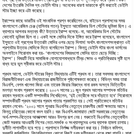
দেশের ইংরেজি দৈনিক দ্য ডেইলি স্টার। অনেকের ধারণা ভারতকে খুশি করতেই ডেইলি
স্টার ইচ্ছা করে এটা করেছে।
ট্রাম্পের কাছে ভারতীয় ওই সাংবাদিক প্রশ্ন করেছিলেন যে, বাইডেন প্রশাসনের সময়
বাংলাদেশে রেজিম চেঞ্জ (হাসিনার পতন) ইস্যুতে আমেরিকার ডিপ স্টেটের ভূমিকা ছিল। এ
ব্যাপারে আপনার মন্তব্য কী? উত্তরে ট্রাম্প বলেছে- না, আমেরিকার ডিপ স্টেটের
কোনোই ভূমিকা ছিল না। একই সঙ্গে মোদির দিকে ইঙ্গিত করে ট্রাম্প বলেছেন, বাংলাদেশ
ইস্যুতে ওই প্রশ্নের উত্তরটা মোদির ওপর ছেড়ে দিলাম! অর্থাৎ বাংলাদেশসংক্রান্ত ওই
প্রশ্নটার উত্তর মোদিকে দিতে বলেছিলেন ট্রাম্প। কিন্তু ডেইলি স্টার বাংলা ভার্সনের
অনলাইনে শিরোনাম করা হয়- ‘বাংলাদেশের বিষয়গুলো মোদির হাতে ছেড়ে দিচ্ছি :
ট্রাম্প’। বিষয়টি নিয়ে সামাজিক যোগাযোগমাধ্যমে তীব্র ক্ষোভ ও প্রতিক্রিয়ার সৃষ্টি হলে
বাধ্য হয়ে ভুল স্বীকার করে ডেইলি স্টার।
প্রথম আলো, ডেইলি স্টারের বিকৃত মিথ্যাচার এটিই প্রথম না। তারা সবসময় বাংলাদেশে
বিরাজনীতিকরণ এবং মিথ্যাচারের রাজনীতিকে পৃষ্ঠপোষকতা করেছে। বিভিন্ন সময় তারা
বিএনপি, বেগম খালেদা জিয়া এবং তারেক জিয়ার বিরুদ্ধে নানা রকম অসত্য ভিত্তিহীন
মনগড়া সংবাদ প্রকাশ করেছে। ২০০৭ সালের ১১ জুন প্রথম আলোর সম্পাদক মতিউর
রহমান স্বনামে একটি সম্পাদকীয় লিখেছিলেন, ‘দুই নেত্রীকে সরে দাঁড়াতে হবে’ শিরোনামে
সম্পাদকীয়টি প্রথম আলোর প্রথম পাতায় প্রকাশিত হয়। সেই প্রতিবেদনে মতিউর
রহমান লেখেন- ‘২০০১ সালে পুনরায় বিএনপির নেতৃত্বে চারদলীয় জোট ক্ষমতায় আসে।
কিন্তু চরিত্রের কোনো বদল হয়নি। বরং বিএনপি-জামায়াত জোট সরকারের নেতৃত্বের
অর্থ-সম্পদ-বিত্তের আকাক্সক্ষা আরও উদগ্র রূপ নেয়। শুরুতেই বিএনপির নেতৃত্বাধীন
জোট সরকার আওয়ামী লিগের নেতা-সমর্থক ও সংখ্যালঘুদের ওপর ব্যাপক হামলা চালায়।
দুর্নীতি লাগামহীন হয়ে পড়ে। প্রশাসনে নির্লজ্জ দলীয়করণ করা হয়। নির্বাচন কমিশন,
সরকারি কর্মকমিশন, বিচারবিভাগসহ কোনো কিছুই চরম দলীয়করণ থেকে রক্ষা পায়নি। সারা