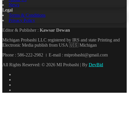
News
Legal
Terms & Conditions
Privacy Policy
Editor & Publisher :
Kawsar Dewan
Michigan Probashi LLC registered by IRS and state Printing and
Electronic Media publish from USA 🇺🇸 Michigan
Phone : 586-222-2982 । E-mail : miprobashi@gmail.com
All Rights Reserved: © 2026 MI Probashi | By
DevBid
Facebook
X
LinkedIn
YouTube
Back
to
top
button