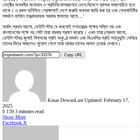
নেত্রীর অনমনীয় মনোভাব ও প্রতিহিংসাপরায়ণতা দেশে-বিদেশে ব্যাপক সমালোচিত হতে
থাকে। এ রকম অনিশ্চিত প্রেক্ষাপটে দেশে জরুরি অবস্থা জারি করা হয় এবং সেনাবাহিনীর
সমর্থনে বর্তমান তত্ত্বাবধায়ক সরকার ক্ষমতায় আসে…’
অর্থাৎ প্রথম আলো, ডেইলি স্টার যে কখনোই গণতন্ত্রের পক্ষের শক্তি নয় এবং
বাংলাদেশের পক্ষে নয় সেটা তারা বারবার প্রমাণ করেছে। এখন তারা (প্রথম আলো,
ডেইলি স্টার) জুলাই বিপ্লবের প্রতি অকুণ্ঠ সমর্থন এবং বিএনপির প্রতি সহানুভূতি দেখিয়ে
তাদের মিত্র সাজলেও সুযোগ পেলে তারা আবার তাদের আসল চেহারা দেখাবে।
Copy URL
Kasar Dewan
Last Updated: February 17,
2025
0
159
3 minutes read
Show More
LinkedIn
Pinterest
Reddit
WhatsApp
Telegram
Viber
Share
Facebook
X
via
Email