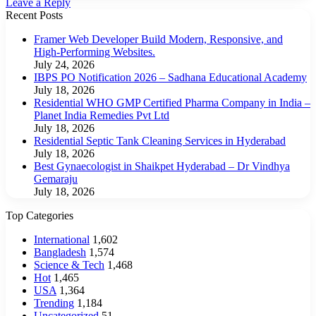
Leave a Reply
Recent Posts
Framer Web Developer Build Modern, Responsive, and
High-Performing Websites.
July 24, 2026
IBPS PO Notification 2026 – Sadhana Educational Academy
July 18, 2026
Residential WHO GMP Certified Pharma Company in India –
Planet India Remedies Pvt Ltd
July 18, 2026
Residential Septic Tank Cleaning Services in Hyderabad
July 18, 2026
Best Gynaecologist in Shaikpet Hyderabad – Dr Vindhya
Gemaraju
July 18, 2026
Top Categories
International
1,602
Bangladesh
1,574
Science & Tech
1,468
Hot
1,465
USA
1,364
Trending
1,184
Uncategorized
51