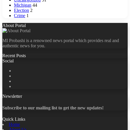
Michigan
44
Election
2
Crime
1
About Portal
MI Probashi is a renowned news portal which provides real and
authentic news for you.
Recent Posts
Social
Facebook
X
LinkedIn
YouTube
Newsletter
Subscribe to our mailing list to get the new updates!
Quick Links
Home
About Us