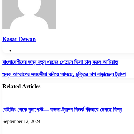
Kasar Dewan
Website
বাংলাদেশীদের
বাংলাদেশীদের জন্য নতুন ধরনের গোল্ডেন ভিসা চালু করল আমিরাত
জন্য
নতুন
শুল্ক
শুল্ক আরোপের সময়সীমা ঘনিয়ে আসছে, চুক্তির চাপ বাড়াচ্ছেন ট্রাম্প
ধরনের
আরোপের
গোল্ডেন
সময়সীমা
Related Articles
ভিসা
ঘনিয়ে
চালু
আসছে,
করল
চুক্তির
আমিরাত
চাপ
বেইজিং থেকে বুদাপেস্ট— কমলা-ট্রাম্প বিতর্ক কীভাবে দেখছে বিশ্ব
বাড়াচ্ছেন
ট্রাম্প
September 12, 2024