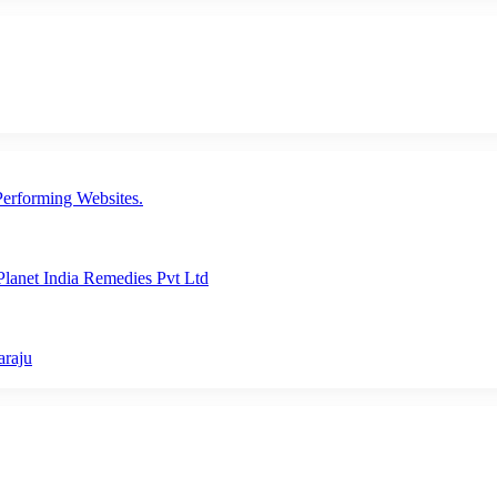
erforming Websites.
lanet India Remedies Pvt Ltd
araju