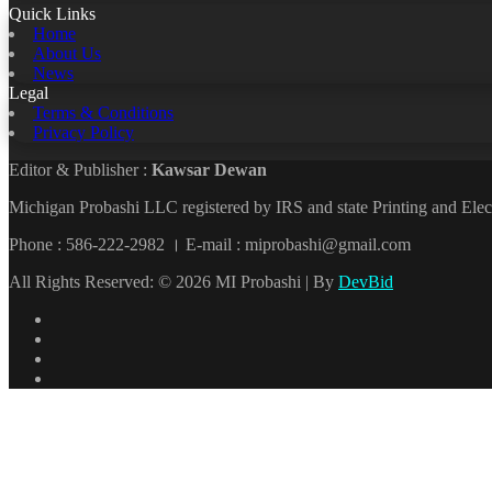
Quick Links
Home
About Us
News
Legal
Terms & Conditions
Privacy Policy
Editor & Publisher :
Kawsar Dewan
Michigan Probashi LLC registered by IRS and state Printing and El
Phone : 586-222-2982 । E-mail : miprobashi@gmail.com
All Rights Reserved: © 2026 MI Probashi | By
DevBid
Facebook
X
LinkedIn
YouTube
Back
to
top
button