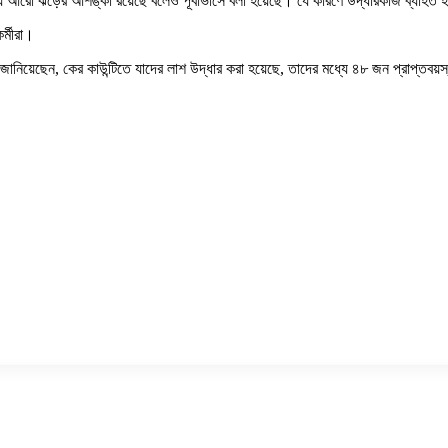
টায় আরো ঝড়ের আশঙ্কা রয়েছে বলেও পূর্বাভাসে বলা হয়েছে। যে কারণে উদ্ধারকাজ ব্যাহত হ
র্মীরা।
ে জানিয়েছেন, কের কাউন্টিতে যাদের লাশ উদ্ধার করা হয়েছে, তাদের মধ্যে ৪৮ জন প্রাপ্তব