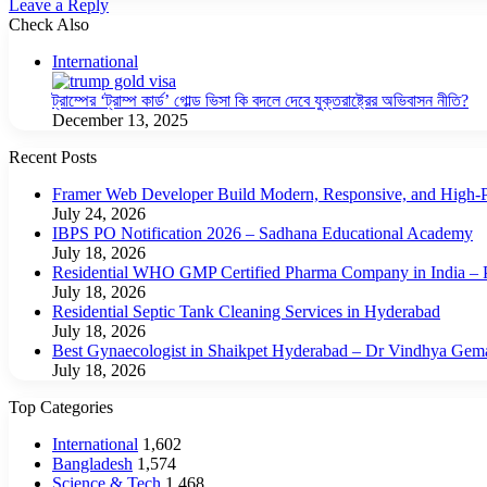
Leave a Reply
Check Also
Close
International
ট্রাম্পের ‘ট্রাম্প কার্ড’ গোল্ড ভিসা কি বদলে দেবে যুক্তরাষ্ট্রের অভিবাসন নীতি?
December 13, 2025
Recent Posts
Framer Web Developer Build Modern, Responsive, and High-P
July 24, 2026
IBPS PO Notification 2026 – Sadhana Educational Academy
July 18, 2026
Residential WHO GMP Certified Pharma Company in India – P
July 18, 2026
Residential Septic Tank Cleaning Services in Hyderabad
July 18, 2026
Best Gynaecologist in Shaikpet Hyderabad – Dr Vindhya Gem
July 18, 2026
Top Categories
International
1,602
Bangladesh
1,574
Science & Tech
1,468