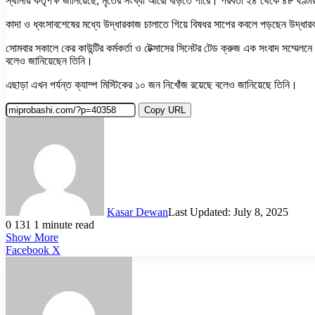
স্থানীয় কর্তৃপক্ষ জানিয়েছে, মৃতের সংখ্যা আরো বাড়তে পারে। পরবর্তী ২৪ থেকে ৪৮ ঘণ্
কাদা ও ধ্বংসাবশেষের মধ্যে উদ্ধারকাজ চালাতে গিয়ে বিষধর সাপের কবলে পড়ছেন উদ্ধারক
সোমবার সকালে কের কাউন্টির কর্মকর্তা ও টেক্সাসের সিনেটর টেড ক্রুজ এক সংবাদ সম্মেলন
বলেও জানিয়েছেন তিনি।
এছাড়া এখন পর্যন্ত ক্যাম্প মিস্টিকের ১০ জন নিখোঁজ রয়েছে বলেও জানিয়েছে তিনি।
Copy URL
Kasar Dewan
Last Updated: July 8, 2025
0
131
1 minute read
Show More
LinkedIn
Pinterest
Reddit
WhatsApp
Telegram
Viber
Share
Facebook
X
via
Email