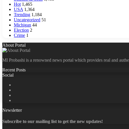
Hot
1,465
USA
1,364
Trending
1,184
Uncategorized
51
Michigan
44
Election
2
Crime
1
About Portal
MI Probashi is a renowned news portal which provides real and authe
Recent Posts
Social
Facebook
X
LinkedIn
YouTube
Newsletter
Subscribe to our mailing list to get the new updates!