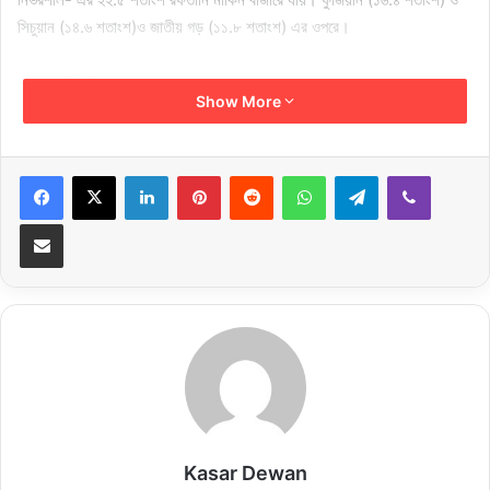
সিচুয়ান (১৪.৬ শতাংশ)ও জাতীয় গড় (১১.৮ শতাংশ) এর ওপরে।
সবচেয়ে ক্ষতিগ্রস্ত অঞ্চল
Show More
শুল্কের ধাক্কায় ইউনান প্রদেশের রফতানি ৭১ শতাংশ কমেছে। শানসি (৪৭.৯ শতাংশ)
ও ছিংহাইতেও (৩৯.৮ শতাংশ)তেও বড় পতন হয়েছে। ফুজিয়ান প্রদেশের জুতার রফতানি
LinkedIn
Pinterest
Reddit
WhatsApp
Telegram
Viber
কমেছে ২৩.৮ শতাংশ ।
Share via Email
যেখানে রফতানি বেড়েছে
কিছু প্রদেশ শুল্ক সত্ত্বেও মার্কিন রফতানি বাড়াতে পেরেছে। হুবেই, গুয়াংসি,
হেইলংজিয়াং, তিব্বত, ইনার মঙ্গোলিয়া ও গানসুতে রফতানি বৃদ্ধি পেয়েছে। শিনজিয়াং
অঞ্চলে বৃদ্ধির হার সর্বোচ্চ ২৬৫ শতাংশ ।
খাতভিত্তিক প্রভাব
বিদ্যুৎ-যন্ত্রাংশ : মূল রফতানি খাত হলেও যুক্তরাষ্ট্রে কমেছে। তবে ইউরোপ, জাপান ও
Kasar Dewan