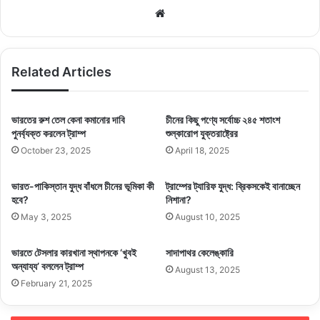
উদীয়মান বাজারে বাড়ছে।
Website
Related Articles
Related Articles
পাল্টা শুল্ক আরোপের তীব্র প্রতিক্রিয়া, যুক্তরাষ্ট্র যদি যুদ্ধই চায়
আমরা প্রস্তুত, চীনের হুঁশিয়ারি
March 6, 2025
ভারতের রুশ তেল কেনা কমানোর দাবি
চীনের কিছু পণ্যে সর্বোচ্চ ২৪৫ শতাংশ
পুনর্ব্যক্ত করলেন ট্রাম্প
শুল্কারোপ যুক্তরাষ্ট্রের
বাজার নিয়ন্ত্রণ করতে না পারায় বিপাকে সরকার: সংসদে এমপিদের
October 23, 2025
April 18, 2025
উদ্বেগ
July 3, 2024
ভারত-পাকিস্তান যুদ্ধ বাঁধলে চীনের ভূমিকা কী
ট্রাম্পের ট্যারিফ যুদ্ধ: ব্রিকসকেই বানাচ্ছেন
হবে?
নিশানা?
May 3, 2025
August 10, 2025
ফার্নিচার, খেলনা, জুতা : মার্কিন বাজারে নির্ভরতা বেশি থাকায় বড় ক্ষতি।
ভারতে টেসলার কারখানা স্থাপনকে ‘খুবই
সাদাপাথর কেলেঙ্কারি
‘ডি মিনিমিস’ সুবিধা বন্ধ হওয়া : ফুজিয়ান, সিচুয়ান ও চংকিং-এ বিশেষ পণ্যের রফতানি
অন্যায্য’ বললেন ট্রাম্প
August 13, 2025
যথাক্রমে ৫৫.৩ শতাংশ, ৭৪.১ শতাংশ ও ৮৭.৯ শতাংশ কমেছে। বিপরীতে হুবেইতে
February 21, 2025
৩৫৪.৯ শতাংশ বেড়েছে।