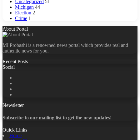
Uncategorized
51
Michigan
44
Election
2
Crime
1
About Portal
MI Probashi is a renowned news portal which provides real and
authentic news for you.
Recent Posts
Social
Facebook
X
LinkedIn
YouTube
Newsletter
Subscribe to our mailing list to get the new updates!
Quick Links
Home