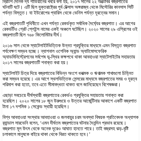
ব্রিটিশ দৈনিক দ্য গার্ডিয়ানের খবরে বলা হয়, ২০১৭ সালের ২২ অক্টোবর বজ্রপাতের
ঘটনাটি ঘটে। এটি ছিল যুক্তরাষ্ট্রের পূর্ব টেক্সাস অঙ্গরাজ্য থেকে মিসৌরির কানসাস সিটি
পর্যন্ত বিস্তৃত। যা ইউরোপের প্যারিস থেকে ভেনিস পর্যন্ত দূরত্বের সমান।
এই বজ্রপাতটি পৃথিবীতে এখন পর্যন্ত রেকর্ডকৃত সর্বাধিক দৈর্ঘ্যের বজ্রপাত। এর আগের
রেকর্ডটিও গ্রেট প্লেইন্স নামের একই অঞ্চলে ঘটেছিল। ২০২০ সালের ২৯ এপ্রিলের ওই
বজ্রপাতটি ছিল ৭৬৮ কিলোমিটার দীর্ঘ।
২০১৬ সাল থেকে স্যাটেলাইটভিত্তিক উন্নত প্রযুক্তির মাধ্যমে এমন বিস্তৃত বজ্রপাত
পর্যবেক্ষণ সম্ভব হচ্ছে। ন্যাশনাল ওশেনিক অ্যান্ড অ্যাটমোসফেরিক
অ্যাডমিনিস্ট্রেশনের সর্বশেষ ভূ-স্থির কক্ষপথে থাকা আবহাওয়া স্যাটেলাইটের সহায়তায়
২০১৭ সালের বজ্রপাতটি শনাক্ত করা হয়।
স্যাটেলাইট চিত্র দিয়ে বজ্রপাতের বিভিন্ন অংশে ধনাত্মক ও ঋণাত্মক শাখাগুলো চিহ্নিত
করা সম্ভব হয়েছে। এর আগে স্থলভিত্তিক সেন্সরের মাধ্যমে বজ্রপাতের সময় ও দূরত্ব
পরিমাপ করা হতো, তবে এতে সীমাবদ্ধতা থাকত বলে জানিয়েছেন বিশেষজ্ঞরা।
এছাড়া সবচেয়ে দীর্ঘস্থায়ী বজ্রপাতের রেকর্ডও প্রযুক্তির সহায়তায় শনাক্ত করা
হয়েছিল। ২০২০ সালের ১৮ জুন উরুগুয়ে ও উত্তর আর্জেন্টিনার আকাশে একটি বজ্রপাত
টানা ১৭ দশমিক ১ সেকেন্ড স্থায়ী হয়েছিল।
বিশ্ব আবহাওয়া সংস্থার আবহাওয়া ও জলবায়ুর চরম অবস্থা বিষয়ক প্রতিবেদক অধ্যাপক
র‍্যান্ডাল সারভেনি বলেন, ‘এমন দীর্ঘতম বজ্রপাতের ঘটনার দৈনন্দিন প্রভাব রয়েছে।
বজ্রপাত মূল উৎস থেকে অনেক দূরেও আঘাত হানতে পারে। তাই বজ্রসহ ঝড়-বৃষ্টি
চলাকালে মানুষকে বাইরে থাকা থেকে বিরত থাকতে হবে।’