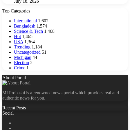
July 18, 2026
Top Categories
International
1,602
Bangladesh
1,574
Science & Tech
1,468
Hot
1,465
USA
1,364
Trending
1,184
Uncategorized
51
Michigan
44
Election
2
Crime
1
About Portal
MI Probashi is a renowned news portal which provides real and
authentic news for you.
Recent Posts
Social
Facebook
X