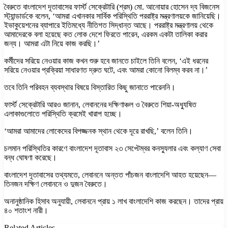
বৈরুতে বাংলাদেশ দূতাবাসের ফার্স্ট সেক্রেটারি (শ্রম) মো. আনোয়ার হোসেন দ্য বিজনেস
স্ট্যান্ডার্ডকে বলেন, ‘আমরা এখানকার সার্বিক পরিস্থিতি পররাষ্ট্র মন্ত্রণালয়কে জানিয়েছি।
ইভাকুয়েশনের ব্যাপারে ইতিমধ্যে নীতিগত সিদ্ধান্ত আছে। পররাষ্ট্র মন্ত্রণালয় থেকে
আমাদেরকে বলা হয়েছে কত লোক দেশে ফিরতে পারেন, এরকম একটা তালিকা করার
জন্য। আমরা এটা নিয়ে কাজ করছি।’
কর্মীদের সরিয়ে নেওয়ার কাজ কখন শুরু হবে জানতে চাইলে তিনি বলেন, ‘এই ধরনের
সরিয়ে নেওয়ার প্রক্রিয়া সাধারণত দ্রুত ঘটে, এবং আমরা কোনো বিলম্ব করব না।’
তবে তিনি পরিবহন ব্যবস্থার বিষয়ে বিস্তারিত কিছু জানাতে পারেননি।
ফার্স্ট সেক্রেটারি আরও জানান, লেবাননের দক্ষিণাঞ্চল ও বৈরুতে শিয়া-অধ্যুষিত
এলাকাগুলোতে পরিস্থিতি ক্রমেই খারাপ হচ্ছে।
‘আমরা আমাদের লোকেদের বিপজ্জনক স্থান থেকে দূরে রাখছি,’ বলেন তিনি।
চলমান পরিস্থিতির কারণে বাংলাদেশ দূতাবাস ২৩ সেপ্টেম্বর কনস্যুলার এবং কল্যাণ সেবা
বন্ধ ঘোষণা করেছে।
বাংলাদেশ দূতাবাসের তথ্যমতে, লেবাননে অন্তত পাঁচজন বাংলাদেশি আহত হয়েছেন—
তিনজন দক্ষিণ লেবাননে ও দুজন বৈরুতে।
অনানুষ্ঠানিক হিসাব অনুযায়ী, লেবাননে প্রায় ১ লাখ বাংলাদেশি কাজ করছেন। তাদের প্রায়
৪০ শতাংশ নারী।
Related Articles