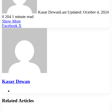
Kasar Dewan
Last Updated: October 4, 2024
0
204
1 minute read
Show More
LinkedIn
Pinterest
Reddit
WhatsApp
Telegram
Viber
Share
Facebook
X
via
Email
Kasar Dewan
Website
Related Articles